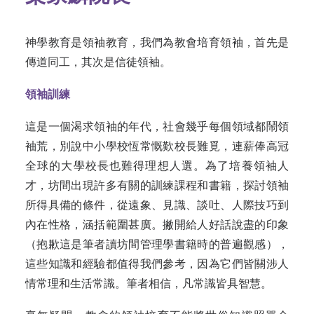
神學教育是領袖教育，我們為教會培育領袖，首先是
傳道同工，其次是信徒領袖。
領袖訓練
這是一個渴求領袖的年代，社會幾乎每個領域都鬧領
袖荒，別說中小學校恆常慨歎校長難覓，連薪俸高冠
全球的大學校長也難得理想人選。為了培養領袖人
才，坊間出現許多有關的訓練課程和書籍，探討領袖
所得具備的條件，從遠象、見識、談吐、人際技巧到
內在性格，涵括範圍甚廣。撇開給人好話說盡的印象
（抱歉這是筆者讀坊間管理學書籍時的普遍觀感），
這些知識和經驗都值得我們參考，因為它們皆關涉人
情常理和生活常識。筆者相信，凡常識皆具智慧。