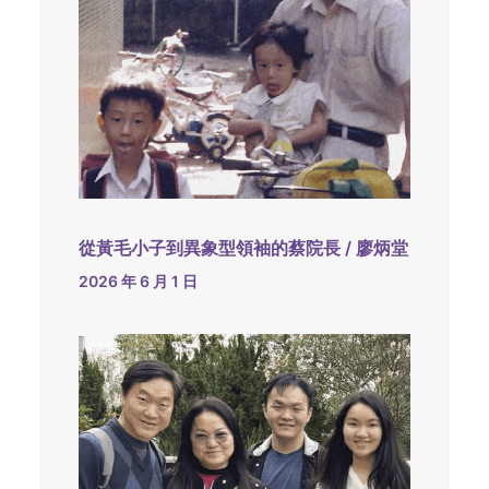
從黃毛小子到異象型領袖的蔡院長 / 廖炳堂
2026 年 6 月 1 日