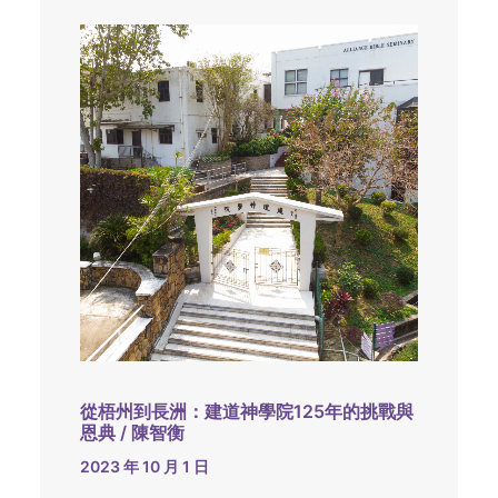
從梧州到長洲：建道神學院125年的挑戰與
恩典 / 陳智衡
2023 年 10 月 1 日