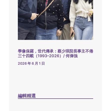
學像保羅，世代傳承：蔡少琪院長事主不倦
三十四載（1993–2026）/ 何偉強
2026 年 6 月 1 日
編輯精選