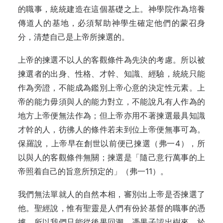
的職事，統統建造在這個基礎之上。神學院作為培養
傳道人的基地，必須幫助神學生確定他們的蒙召身
分，清楚自己是上帝所揀選的。
上帝的揀選不以人的客觀條件為先決的考慮。所以被
揀選者的出身、性格、才幹、知識、經驗，統統只能
作為旁證，不能成為鑑別上帝心意的決定性元素。上
帝的能力毋須與人的能力對立，不能說凡有人作為的
地方上帝便無法作為；但上帝亦用不著揀選最具知識
才幹的人，彷彿人的條件若未到位上帝便無事可為。
保羅說，上帝早在創世以前便已揀選（弗一4），所
以與人的客觀條件無關；揀選是「隨己意行萬事的上
帝照着自己的旨意所預定的」（弗一11）。
我們無法單就人的自然本相，審別出上帝是否揀選了
他。聖經說，惟有聖靈是人們有份於基督的職事的憑
據。所以我們只能從後果回溯，憑果子認出樹來。於