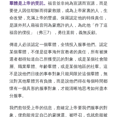
羣體是上帝的受託。
福音並非純為宣講而宣講，而是
要使人因信耶穌而得蒙救贖，成為上帝家裏的人，生
命改變，充滿上帝的豐盛。保羅認定他的特殊責任，
是讓外邦人藉福音同為蒙應許的人，為此他「作了這
福音的僕役」（弗三7），勇往直前，義無反顧。
傳道人必須認定一個羣體，全情投入服事他們。認定
某個羣體，不僅是從事海外宣教者的責任，所有被揀
選者都得知道自己所獲受託的對象，或是某個社會階
層、職業羣體、年齡羣體，或是某個地區的社羣。這
不是說他們日後的事奉對象只能局限於這個羣體，無
法對其他羣體另有負擔，而是說他們得在每個時間都
懷有一個具形的服事對象，才能清晰地思考如何盡本
分服事。
我們愈領受上帝的信息，愈確定上帝要我們服事的對
象，便愈能肯定自己的蒙揀選、被呼召，也就愈能被