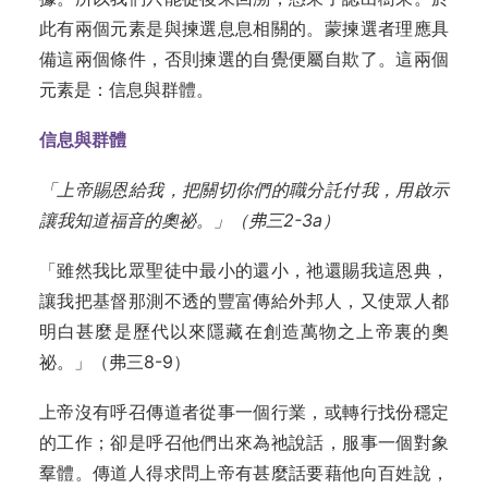
此有兩個元素是與揀選息息相關的。蒙揀選者理應具
備這兩個條件，否則揀選的自覺便屬自欺了。這兩個
元素是：信息與群體。
信息與群體
「上帝賜恩給我，把關切你們的職分託付我，用啟示
讓我知道福音的奧祕。」（弗三2-3a
）
「雖然我比眾聖徒中最小的還小，祂還賜我這恩典，
讓我把基督那測不透的豐富傳給外邦人，又使眾人都
明白甚麼是歷代以來隱藏在創造萬物之上帝裏的奧
祕。」（弗三8-9）
上帝沒有呼召傳道者從事一個行業，或轉行找份穩定
的工作；卻是呼召他們出來為祂說話，服事一個對象
羣體。傳道人得求問上帝有甚麼話要藉他向百姓說，