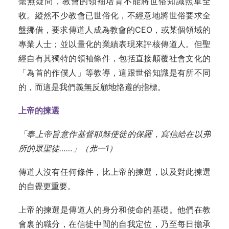
毫無疑問，教會的領袖培育不能將世俗知識照單全
收。縱然不少教會已世俗化，不經意地將世俗要求全
盤挪借，要求傳道人成為教會的CEO，或某個領域的
專業人士；並以量化的業績表現來評核傳道人。但聖
經自有其獨特的領袖條件，包括直接顛覆社會文化的
「為首的作僕人」等教導，這跟世俗知識是有所不同
的，而這是我們義無反顧地恪遵的指標。
上帝的揀選
「奉上帝旨意作基督耶穌使徒的保羅，寫信給在以弗
所的眾聖徒……」（弗一1
）
傳道人沒有任何條件，比上帝的揀選，以及對此揀選
的自覺更重要。
上帝的揀選是傳道人的身分和使命的基礎。他們在教
會裏的職分，在信徒中間的自我定位，乃至每日擔承