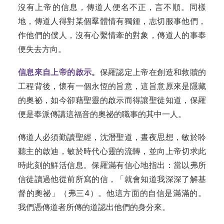
沒有上帝的信息，傳道人便名不正，言不順。同樣
地，傳道人得對某個羣體情有獨鍾，志切服事他們，
作他們的僕人，沒有心繫情牽的對象，傳道人的事奉
便失去方向。
信息來自上帝的啟示。
保羅認定上帝在創造和救贖的
工程背後，懷有一個永恆的旨意，這旨意原來是隱藏
的奧祕，如今卻藉聖靈的啟示而得讓聖徒知道，保羅
便是奉派傳講這福音的奧祕的職事的其中一人。
傳道人必須勤讀聖經，沈潛聖道，晝夜思想，敏於聆
聽主的啟迪，敏於時代心靈的流轉，並向上帝切求此
時此刻的鮮活信息。保羅滿有信心地指出：當以弗所
信徒讀過他從前所寫的信，「就會知道我深深了解基
督的奧祕」（弗三4）。他這方面的自信是滿滿的。
我們憑傳道者所傳的道認出他們的身分來。