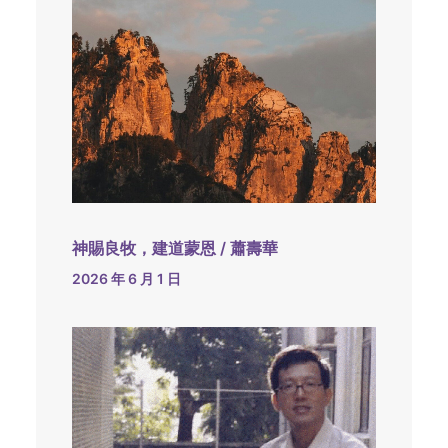
神賜良牧，建道蒙恩 / 蕭壽華
2026 年 6 月 1 日