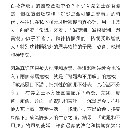
百花齊放」的國際金融中心？不少有識之士深有憂
慮，但在這個敏感和「沉默是金可能是智慧」的時
代，往往只在私下聊天才吐露幾句真心話。用「正常
人」的經濟「常識」來看，「減薪潮、減撥款潮、裁
員潮」似乎不遠了。願神憐憫我們！憐憫受影響的
人！特別求神賜額外的恩典給祢的子民、教會、機構
和神學院。
因為真話容易被人批評和攻擊。香港和香港教會也進
入了兩個深層危機，就是「避題和不用腦」的危機：
「敏感題目不講，批判性的洞見不發表，真心話不分
享」。有識之士不方便直言痛斥「愚蠢、荒謬、霸
道、虛假、片面」的資訊和言論。「沉默是金，不理
他人瓦上霜，享受生活，自找開心，不斷旅遊，採菊
東籬下」成為許多人的生存之道。結果，「避題和不
用腦」的風氣蔓延；許多愚蠢的決定和措施頻繁出