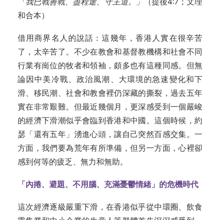
「我已戰善戰、盡程途、守主道。」
（提後4:7；文理
和合本）
借用商界名人的說話：這幾年，香港人實在很辛苦
了，太辛苦了。不少在教會和基督教機構和社會不同
行業有崗位的牧者和領袖，頗多也有這種同感。但無
論因中美冷戰、政治風潮、大環境的急速變化和下
滑、移民潮、社會和教會裡仍深藏的撕裂，過去五年
實在非常艱難。但最近幾個月，更深感受到一個嚴峻
的經濟下滑潮似乎會臨到香港和中國。這個時候，約
瑟「還有五年」湧進心頭，讓自己突然百感交集。一
方面，我們要為荒年有所準備，但另一方面，心裡卻
感到何等的疲乏、無力和無助。
「內捲、避題、不用腦、充滿憂鬱情緒」的危機時代
這次經濟逐級嚴重下滑，在香港似乎從中環圈、飲食