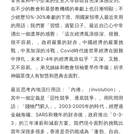
零售業和中小企業的生意人等群體首先深深感受到。
在不少的教會和基督教機構的奉獻上也日漸明顯；不
少經歷10%-30%奉獻的下滑。用國家領導人最近常用
的用語：我們要「習慣」過緊日子。最近自己心中常
湧出一個濃厚的感覺：「這次經濟風浪很深、很難、
很不容易。」政府嚴重的財赤，中國經濟的嚴重挑
戰，中美加深的冷戰，Covid時代後世界經濟在困難
中掙扎，未來2-4年的經濟風浪似乎「又深、又難、
又不容易。」弟兄姊妹和教會領袖要早作準備；祈求
神賜眾僕人有智慧和恩典去面對。
最近思考內地流行用語：「內捲」（involution）。
其中一個定義是「惡性競爭、逐底競爭」。用民間用
語：「賤物鬥窮人」。2003-2005年的時代，經歷過
金融海嘯、SARS和幾年的財赤後，政府推出「0-3-
3」的三年凍薪和減薪方案。我們現今面對的挑戰比
當年深很多很多，香港是否仍能成為「蓬勃、自由、