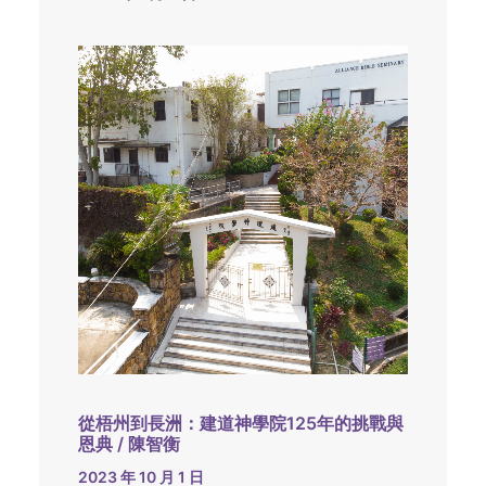
從梧州到長洲：建道神學院125年的挑戰與
恩典 / 陳智衡
2023 年 10 月 1 日