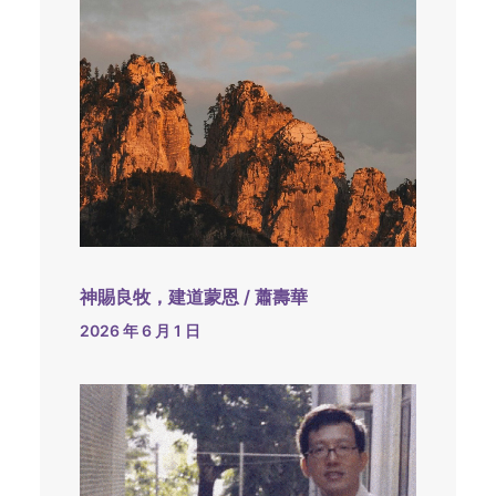
神賜良牧，建道蒙恩 / 蕭壽華
2026 年 6 月 1 日