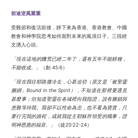
前途逆風重重
受難節和復活節後，靜下來為香港、香港教會、中國
教會和神學院思考如何面對未來的風浪日子。三段經
文湧入心頭。
「現在這地的饑荒已經二年了，還有五年不能耕種，
不能收成。」
（創 45:6）
「現在我往耶路撒冷去，心甚迫切（原文是「被聖靈
捆綁」Bound in the Spirit），不知道在那裡要遇見
甚麼事；但知道聖靈在各城裡向我指證，說有捆鎖與
患難等待我。我卻不以性命為念，也不看為寶貴，只
要行完我的路程，成就我從主耶穌所領受的職事，證
明神恩惠的福音。」
（徒20:22-24）