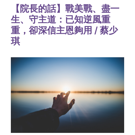
【院長的話】戰美戰、盡一
生、守主道：已知逆風重
重，卻深信主恩夠用 / 蔡少
琪