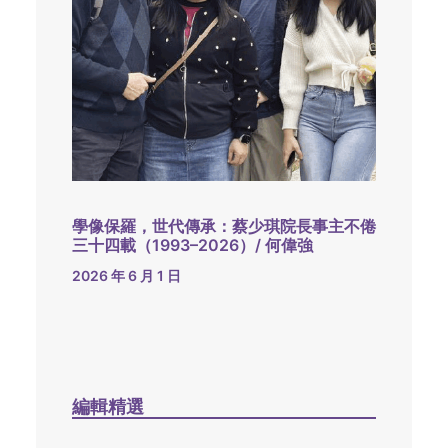
學像保羅，世代傳承：蔡少琪院長事主不倦
三十四載（1993–2026）/ 何偉強
2026 年 6 月 1 日
編輯精選