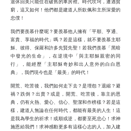
退休回美只能住在破舊的車房裡。時代坎坷，遭遇貧
窮，這又如何！他們都是建道人所欽佩和主所深愛的
忠僕！
我們要羨慕什麼呢？要羨慕他人擁有「平順、亨通、
富貴、享福的時代」嗎？若是這樣，就不要羨慕主耶
穌、彼得、保羅和許多先賢先聖！若我們羨慕「黑暗
中發光的生命」，在逆境中「與主耶穌親密的同
行」，能經歷「主耶穌奇妙和出人意外的白白恩
典」，我們現今也是「最美」的時代！
開荒、吃苦後，我們如何走下去？是埋怨？退縮？避
禍？跌倒？出賣？或是，開荒、吃苦後，靠主的恩
典，仍有火熱、愛心、信心、聖潔和作榜樣？若是這
樣，建道人無論在任何時代，都能有最美的人生！這
是我為學生的祈求！或順或逆，都要至死忠心！求神
施恩給我們！求神感動更多有這樣心志的人，加入建