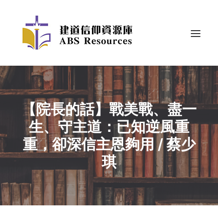
【院長的話】戰美戰、盡一
生、守主道：已知逆風重
重，卻深信主恩夠用 / 蔡少
琪