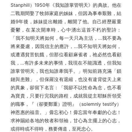
Stanphill）1950年《我知誰掌管明天》的典故。他在
二戰期間娶了牧師家庭的姊妹，但因為事奉艱難，結
婚9年後，姊妹提出離婚，離開了他。自己經歷嚴重
憂鬱，在某次開車時，心中湧出這首不朽的聖詩：
「我不知明天將如何，每一天只為主活，…我不要為
將來憂慮，因我信主的應許，…我不知明天將如何，
或遭遇貧苦飢餓，但那位看顧麻雀者，祂必然也看顧
我，…有許多未來的事情，我現在不能識透，但我知
誰掌管明天，我也知誰牽我手。」明知前路充滿「鎖
鏈與患難」，但保羅沒有退縮，也沒有違背從天上來
的異象，卻留下名言：「我卻不以性命為念，也不看
為寶貴，只要行完我的路程，成就我從主耶穌所領受
的職事，『（卻要鄭重）證明』（solemnly testify）
神恩惠的福音。」毋忘初心！毋忘當年奉獻的心志！
求神賜給各地的牧者和領袖，甘心為主擺上的心志，
或得時或不得時，務要傳道，至死忠心。