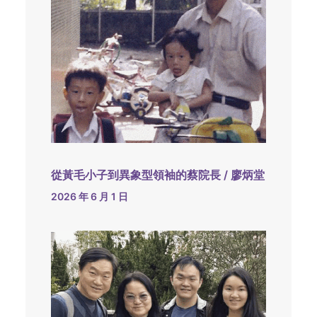
從黃毛小子到異象型領袖的蔡院長 / 廖炳堂
2026 年 6 月 1 日