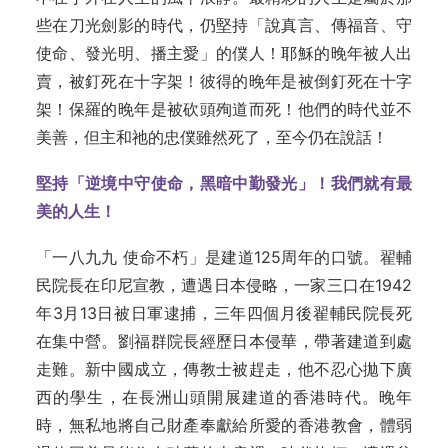
些在刀光劍影的時代，仍堅持「說真言、傳福音、守
使命、發光明、播主愛」的僕人！耶穌的晚年被人出
賣，被釘死在十字架！彼得的晚年是被倒釘死在十字
架！保羅的晚年是被砍頭殉道而死！他們的時代並不
美善，但主和祂的忠僕雖然死了，至今仍在說話！
堅持「逆境中守使命，黑暗中勤發光」！我們就有最
美的人生！
「一八九九 使命不朽」是建道125周年的口號。翟輔
民院長在印尼宣教，遭遇日本侵略，一家三口在1942
年3月13日被日軍逮捕，三年四個月後翟輔民院長死
在集中營。劉福群院長經歷日本侵華，帶著建道到處
走難。新中國成立，傳教士被趕走，他不忍心拋下廣
西的學生，在長洲山頭開展建道的香港時代。晚年
時，無私地將自己財產奉獻給所愛的香港教會，體弱