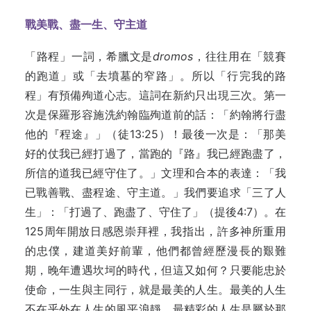
戰美戰、盡一生、守主道
「路程」一詞，希臘文是
dromos
，往往用在「競賽
的跑道」或「去墳墓的窄路」。所以「行完我的路
程」有預備殉道心志。這詞在新約只出現三次。第一
次是保羅形容施洗約翰臨殉道前的話：「約翰將行盡
他的『程途』」（徒13:25）！最後一次是：「那美
好的仗我已經打過了，當跑的『路』我已經跑盡了，
所信的道我已經守住了。」文理和合本的表達：「我
已戰善戰、盡程途、守主道。」我們要追求「三了人
生」：「打過了、跑盡了、守住了」（提後4:7）。在
125周年開放日感恩崇拜裡，我指出，許多神所重用
的忠僕，建道美好前輩，他們都曾經歷漫長的艱難
期，晚年遭遇坎坷的時代，但這又如何？只要能忠於
使命，一生與主同行，就是最美的人生。最美的人生
不在乎外在人生的風平浪靜。最精彩的人生是屬於那