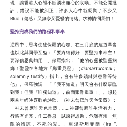
現，讓香港人心裡不斷湧出痛心的哀嘆。不能公開批
評，錯誤不能被糾正，許多人心中就凝聚了不少又
Blue（傷感）又無奈又憂鬱的情緒。求神憐憫我們！
堅持完成我們的路程和事奉
逆風中，思考使徒保羅的心志。在三月底的建道早會
也以此與同學互勉：「要終結得好！要堅持事奉主！
要深信恩典夠用！」保羅指出：「他的心靈被聖靈捆
綁！聖靈在各地方「鄭重見證」（
diamarturomai
；
solemnly testify）指出，會有許多鎖鏈與患難等待
他」。保羅強調：「『我不知道』明天會有什麼事臨
到我！但我『唯獨知道』，前面艱難重重！」。想起
兩首年輕時喜歡的詩歌。《神未曾應許天色常藍》：
「神未曾應許天色常藍，……神卻曾應許生活有力，
行路有光亮，作工得息，試煉得恩助，危難有賴，無
限的體諒，不死的愛。」重溫斯坦菲爾（Ira F.