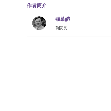
作者簡介
張慕皚
前院長