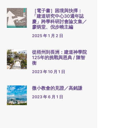
［電子書］困境與抉擇：
「建道研究中心30週年誌
慶」跨學科研討會論文集／
廖炳堂、倪步曉主編
2025 年 1 月 2 日
從梧州到長洲：建道神學院
125年的挑戰與恩典 / 陳智
衡
2023 年 10 月 1 日
微小教會的見證／高銘謙
2023 年 6 月 1 日