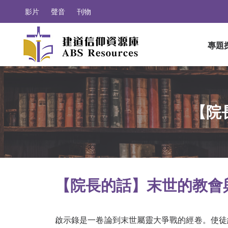
影片
聲音
刊物
專題
【院
【院長的話】末世的教會
啟示錄是一卷論到末世屬靈大爭戰的經卷。使徒