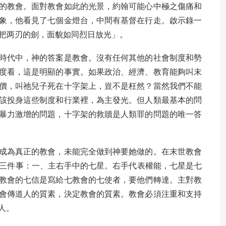
的教會。面對教會如此的光景，約翰可能心中極之傷痛和
象，他看見了七個金燈台，中間有基督在行走。啟示錄一
一把两刃的劍，面貌如同烈日放光」。
時代中，神的答案是教會。沒有任何其他的社會制度和勢
度看，這是明顯的事實。如果政治、經濟、教育能夠叫末
價，叫祂兒子死在十字架上，豈不是枉然？當然我們不能
該投身這些制度和行業裡，為主發光。但人類最基本的問
暴力激增的問題，十字架的救贖是人類罪的問題的唯一答
成為真正的教會，未能完全做到神要她做的。在末世教會
們三件事：一、主右手中的七星。右手代表權能，七星是七
教會的七信是寫給七教會的七使者，要他們轉達。主對教
會傳道人的質素，決定教會的質素。教會必須注重和支持
人。