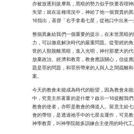
亦被放逐到拔摩島，黑暗的勢力似乎快要吞喫神
失望；就在這種境況中，神給了他一個寶貴的異
16指出，基督「右手拿着七星，從祂口中出来
整個異象給我們一個重要的提示，在末世黑暗的
力，可以徹底解決時代的嚴重問題。從聖經的角
世的人類脫離黑暗，進入光明，神付那麼大的代
放棄政治、經濟和教育，教會應該關心，信徒應
題是罪的問題，和罪所帶來的人與人之間疏離和
案。
今天的教會未能成為時代的盼望，因為教會未能
中，究竟主所著重的是什麼？啟示一16提醒我
教會的使者，亦即是教會的傳道人。留意主給七
會的帶領，是透過祂手中的七星去運作，可見教
神學教育，叫神學院能多訓練合主使用的時代工