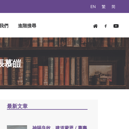
EN
繁
简
我們
進階搜尋
張慕皚
最新文章
神賜良牧，建道蒙恩 / 蕭壽