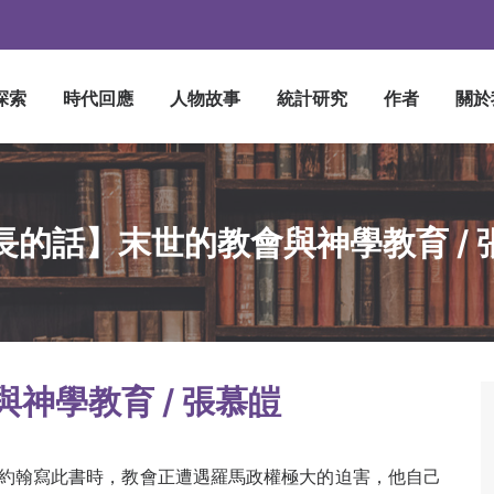
探索
時代回應
人物故事
統計研究
作者
關於
長的話】末世的教會與神學教育 / 
與神學教育
/
張慕皚
約翰寫此書時，教會正遭遇羅馬政權極大的迫害，他自己