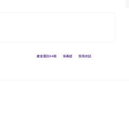
建道通訊94期
張慕皚
院長的話