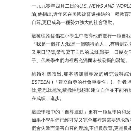
一九九零年四月二日的
U.S. NEWS AND WORL
論,他指出,近年來在美國被普遍接納的一種教育理論
自尊,更已成為一種勢力強大的社會運動。
這種理論提倡在小學生中教導他們進行一種自我肯
「我是一個好人;我是一個獨特的人」,有時則
又用日記簿,常常寫下自己的成就,還要一日幾次
子」代表學生們內裡所充滿而未被發掘的潛能。
約翰利奧指出,那本將加洲專家的研究資料綜
ESTEEM
(「建立自尊的社會重要性」)。作者
效,意思就是說,積極性思想和建立自信並不能有
在成績上進步。
這些學校中的「自尊運動」更有一種反學術和反理
如果小學生們已經可愛又完全那裡還需要追求改
們會失敗而傷害自尊的理論,不但反教育,更是反