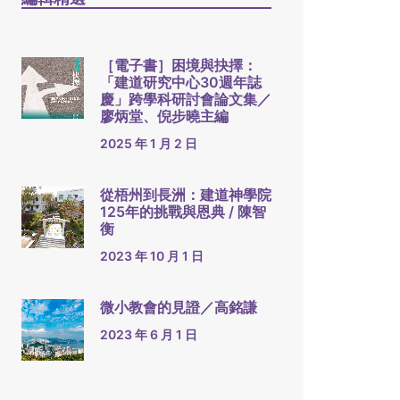
［電子書］困境與抉擇：
「建道研究中心30週年誌
慶」跨學科研討會論文集／
廖炳堂、倪步曉主編
2025 年 1 月 2 日
從梧州到長洲：建道神學院
125年的挑戰與恩典 / 陳智
衡
2023 年 10 月 1 日
微小教會的見證／高銘謙
2023 年 6 月 1 日