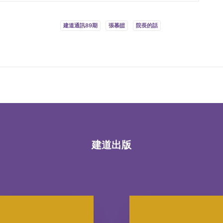
建道通訊89期
張慕皚
院長的話
建道出版