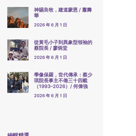
神賜良牧，建道蒙恩 / 蕭壽
華
2026 年 6 月 1 日
從黃毛小子到異象型領袖的
蔡院長 / 廖炳堂
2026 年 6 月 1 日
學像保羅，世代傳承：蔡少
琪院長事主不倦三十四載
（1993–2026）/ 何偉強
2026 年 6 月 1 日
編輯精選