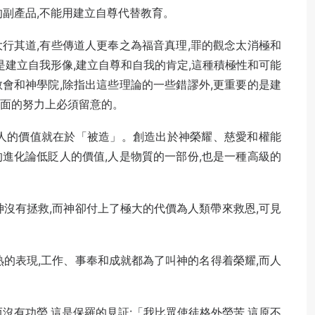
的副產品,不能用建立自尊代替教育。
行其道,有些傳道人更奉之為福音真理,罪的觀念太消極和
該是建立自我形像,建立自尊和自我的肯定,這種積極性和可能
會和神學院,除指出這些理論的一些錯謬外,更重要的是建
方面的努力上必須留意的。
,人的價值就在於「被造」。創造出於神榮耀、慈愛和權能
進化論低貶人的價值,人是物質的一部份,也是一種高級的
神沒有拯救,而神卻付上了極大的代價為人類帶來救恩,可見
熟的表現,工作、事奉和成就都為了叫神的名得着榮耀,而人
而沒有功勞,這是保羅的見証:「我比眾使徒格外勞苦,這原不