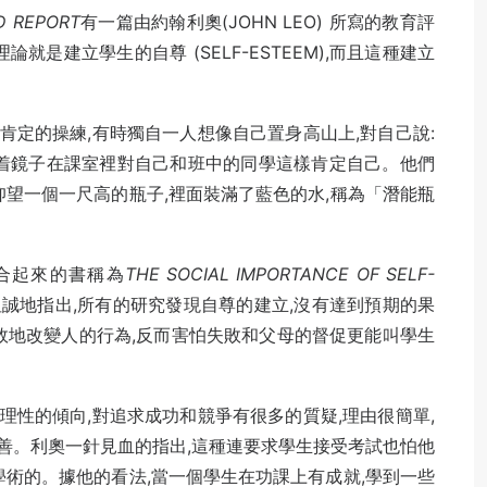
D REPORT
有一篇由約翰利奧(JOHN LEO) 所寫的教育評
就是建立學生的自尊 (SELF-ESTEEM),而且這種建立
定的操練,有時獨自一人想像自己置身高山上,對自己說:
對着鏡子在課室裡對自己和班中的同學這樣肯定自己。他們
仰望一個一尺高的瓶子,裡面裝滿了藍色的水,稱為「潛能瓶
合起來的書稱為
THE SOCIAL IMPORTANCE OF SELF-
坦誠地指出,所有的研究發現自尊的建立,沒有達到預期的果
效地改變人的行為,反而害怕失敗和父母的督促更能叫學生
性的傾向,對追求成功和競爭有很多的質疑,理由很簡單,
善。利奧一針見血的指出,這種連要求學生接受考試也怕他
學術的。據他的看法,當一個學生在功課上有成就,學到一些