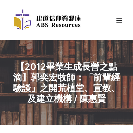
【2012畢業生成長營之點
滴】郭奕宏牧師：「前輩經
驗談」之開荒植堂、宣教、
及建立機構 / 陳惠賢