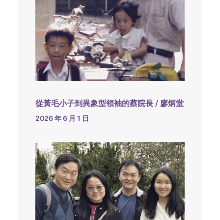
從黃毛小子到異象型領袖的蔡院長 / 廖炳堂
2026 年 6 月 1 日