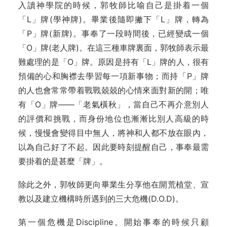
入讀神學院的時候，郭牧師比喻自己是掛着一個
「L」牌(學神牌)。畢業後隨即撇下「L」牌，轉為
「P」牌(新牌)。事奉了一段時間後，已經變成一個
「O」牌(老人牌)。在這三種車牌裏面，郭牧師表示最
難處理的是「O」牌。原因是持有「L」牌的人，很有
預備的心和胸襟去學習每一項新事物；而持「P」牌
的人也會常常帶着戰戰兢兢的心情來面對新的開；唯
有「O」牌——「老氣橫秋」，當自己不再介意別人
的評價和挑戰，而身份地位也漸漸比別人高級的時
候，慢慢會變得目中無人，將神和人都不放在眼內，
以為自己好了不起。因此要時刻提醒自己，事奉最需
要掛着的是甚麼「牌」。
除此之外，郭牧師更向畢業生分享他在開荒植堂、宣
教以及建立機構時所遇到的三大危機(D.O.D)。
第一個危機是Discipline。開始事奉的時候只顧