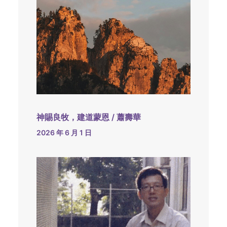
神賜良牧，建道蒙恩 / 蕭壽華
2026 年 6 月 1 日