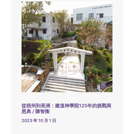
從梧州到長洲：建道神學院125年的挑戰與
恩典 / 陳智衡
2023 年 10 月 1 日