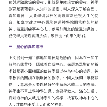
種與經驗脫節的靈程，那就是脫離現實的靈程。神學
教育是要藉着叫人知罪的聖靈，叫人深入了解自己，
真知道神；人要學習以神的角度重新檢視人生的使
命。加拿大建道中心秉承建道神學院開荒吃苦的精
神，着重訓練事奉心志，參照加爾文的雙重知識論，
務使學員透過實踐所信，履行從上而來的呼召。
三 滿心的真知道神
上文提到一知半解地知道神是危險的，因為在一知半
解的心態背後，隱藏着自我中心。保羅為眾聖徒的祈
求就是要小亞細亞的信徒學習以神為中心的功課。神
學教育的關鍵在順服神的教導。中國人強調「厚德載
物」，意思是人要以良好的生命來承載上天的恩賜。
神學生不單止學神學知識，也要學做人。滿心知道，
真知道神的人就是神學生的榜樣，祇有以神為中心的
人，才能夠承受上天而來的福氣。