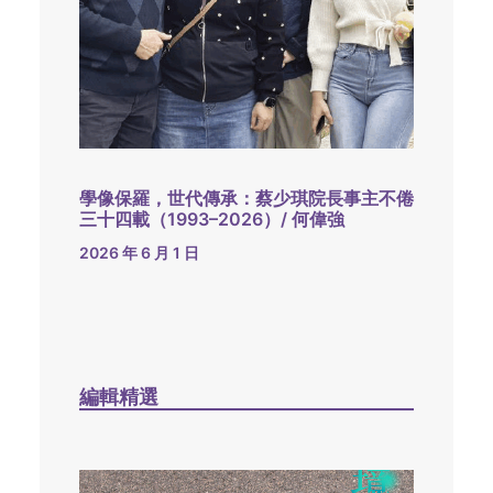
學像保羅，世代傳承：蔡少琪院長事主不倦
三十四載（1993–2026）/ 何偉強
2026 年 6 月 1 日
編輯精選