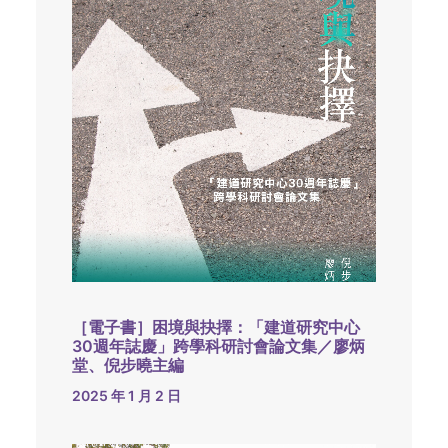
［電子書］困境與抉擇：「建道研究中心
30週年誌慶」跨學科研討會論文集／廖炳
堂、倪步曉主編
2025 年 1 月 2 日