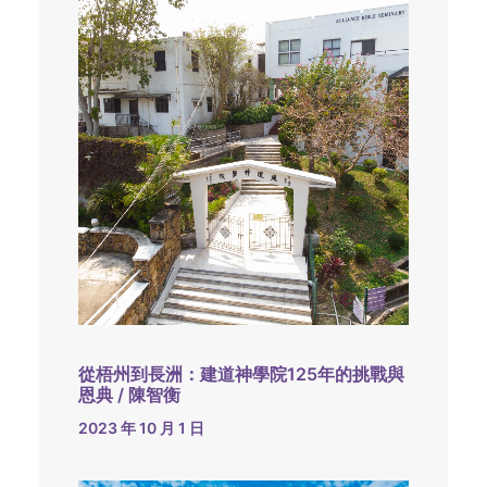
從梧州到長洲：建道神學院125年的挑戰與
恩典 / 陳智衡
2023 年 10 月 1 日