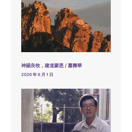
神賜良牧，建道蒙恩 / 蕭壽華
2026 年 6 月 1 日