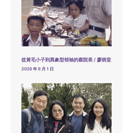
從黃毛小子到異象型領袖的蔡院長 / 廖炳堂
2026 年 6 月 1 日