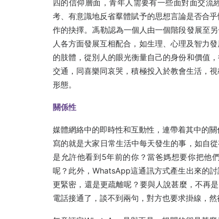
四的信仰層面，青年人需要有一些面對面交流
考、有意識地反省羣體賦予的思想言論是否合乎
作的抉擇。馮勒認為一個人由一個階段發展至另
人各方面發展互相配合，如生理、心理及智力發
的肢體，從別人的眼光衡量自己的身份和價值，
交通，同喜樂同哀哭，積極投入於教會生活，視
形態。
關係性
媒體網絡中的即時性和互動性，連帶着其中的關係
寫的就是大家日常生活中每天發生的事，如自從
是允許他看到5年前的你？當爸媽想要你把他
呢？此外，WhatsApp這通訊方式產生出來的
更緊密，還是更疏離呢？要與人說甚麼，不再是見面
電話接通了，談不到兩句，對方也要求掛線，然後Wh