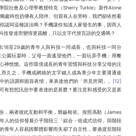
社會及心理學教授特克（Sherry Turkle）新作Alone
即使是獨處時也彷彿有人陪伴。但當有人在旁時，我們卻依然看
你認同這種說法嗎？手機讓你知道人家發生的事，因而人
科技發達而變得更疏離，只以文字代替言語的交通嗎？
出18至29歲的青年人與科技一同成長，也與科技一同分
在公園玩耍時，父母一面遙望他們，一面玩弄手機：用餐
心神恍惚。這些環境成長的青年習慣與科技分享父母的注
而久之，手機或網絡的文字鍵入成為青少年主要溝通途
中的語調和面容表情，來表達他們的「所見所聞」。
[12]
可有想想訊息中要表達的是甚麼？要注意和感受的又是甚
，兩者彼此互動和平衡，唇齒相依。按照馮勒（James
9歲的青年人的信仰發展介乎階段三「綜合・俗成式信仰」與階段
的青年人容易因羣體影響而失卻了自主性，要過渡至階段