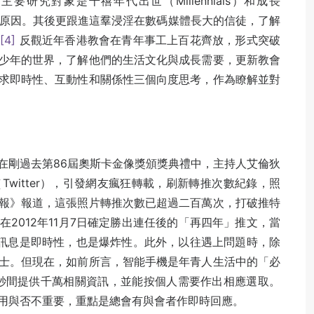
主要研究對象是千禧年代出世（Millennials）和成長
走教會的原因。其後更跟進這羣浸淫在數碼媒體長大的信徒，了解
。
[4]
反觀近年香港教會在青年事工上百花齊放，形式突破
少年的世界，了解他們的生活文化與成長需要，更新教會
求即時性、互動性和關係性三個向度思考，作為瞭解並對
在剛過去第86屆奧斯卡金像獎頒獎典禮中，主持人艾倫狄
witter），引發網友瘋狂轉載，刷新轉推次數紀錄，照
報》報道，這張照片轉推次數已超過二百萬次，打破推特
2012年11月7日確定勝出連任後的「再四年」推文，當
訊息是即時性，也是爆炸性。此外，以往遇上問題時，除
士。但現在，如前所言，智能手機是年青人生活中的「必
，秒間提供千萬相關資訊，並能按個人需要作出相應選取。
用與否不重要，重點是總會有與會者作即時回應。