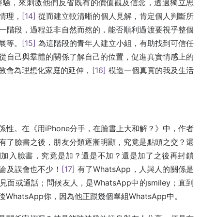
經驗，來刺激他們反省既有的價值觀及信念，透過獨立思
情理，
[14]
從而建立較清晰的個人見解，肯定個人判斷所
一階段，過程並非自然而然的，能否順利過渡要視乎整個
展等。
[15]
為這階段的青年人建立小組，有助找到可信任
從自己與羣體的關係了解自己的位置，促進真實情感上的
教會為理想化家庭的延伸，
[16]
模造一個真實的我及生活
性。在《用iPhone分手，在臉書上大和解？》中，作者
有了臉書之後，朋友分類逐漸明顯，究竟是點頭之交？還
們加入臉書，究竟是加？還是不加？還是加了之後再封鎖
討論及誤會也不少！
[17]
有了WhatsApp，人與人的關係是
或通話；問候友人，是WhatsApp中的smiley；直到
atsApp你，因為他正跟幾個羣組WhatsApp中。