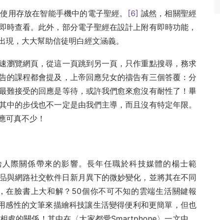
已使用存放在智能手機中的電子聖經。
[6]
誠然，相關聖經
即時查看。此外，部分電子聖經在設計上附有即時功能，
出現，大大幫助信徒明白經文涵義。
速瀏覽網頁，從這一頁跳到另一頁，只作重點搜尋，務求
告的課程都會提及，上帝回應兒女的禱告有三個答覆：分
最難接受的回應是等待，或許我們愈來愈沒有耐性了！畢
其中的步伐也不一定是由我們主導，而且沒有特定年限。
應可真不少！
給人際關係帶來的影響。長年任職於科技媒體的楊士範
品與網路社交軟件日新月異下的微妙變化，並將其在不同
手，在臉書上大和解？50個你不可不知的雲端生活關鍵報
用感性的文筆來描繪科技讓生活變得便利和更簡單，但也
處的關係！其中在〈大家都愛Smartphone〉一文中，