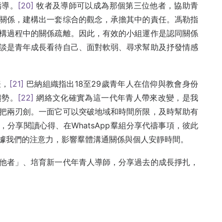
指導。
[20]
牧者及導師可以成為那個第三位他者，協助青
關係，建構出一套综合的觀念，承擔其中的責任。馮勒指
構過程中的關係疏離。因此，有效的小組運作是認同關係
談是青年成長看待自己、面對軟弱、尋求幫助及抒發情感
表，
[21]
巴納組織指出18至29歲青年人在信仰與教會身份
趨勢。
[22]
網絡文化確實為這一代年青人帶來改變，是我
把兩刃劍。一面它可以突破地域和時間所限，及時幫助有
分享閱讀心得、在WhatsApp羣組分享代禱事項，彼此
據我們的注意力，影響羣體溝通關係與個人安靜時間。
他者」、培育新一代年青人導師，分享過去的成長掙扎，