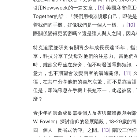
引用Newsweek的一篇文章，
[9]
美國麻省理工學院
Together的話：「我們用機器說服自己，
着我們的手機，好像我們是一個人一樣。」
[10]
際關係變得更緊密嗎？還是讓人與人之間，因為
特克追蹤並研究有關青少年成長長達15年，指
享，科技分享了父母對他們的注意力。當他們
時，雖然父母坐在身旁，但不時發送電郵短訊，
意力，也不期望會改變兩者的溝通關係。
[11]
久
徑，在其中分享他們的喜怒哀驚，而不是靠言語
但是，即時訊息在手機上長短不一，此起彼落，
麼？
青少年的靈命成長需要個人反省與羣體參與兩部份
W. Fowler）探討信仰的發展階段，18-2
四「個人，反省式信仰」之間。
[13]
階段三信仰