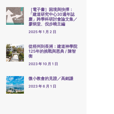
［電子書］困境與抉擇：
「建道研究中心30週年誌
慶」跨學科研討會論文集／
廖炳堂、倪步曉主編
2025 年 1 月 2 日
從梧州到長洲：建道神學院
125年的挑戰與恩典 / 陳智
衡
2023 年 10 月 1 日
微小教會的見證／高銘謙
2023 年 6 月 1 日