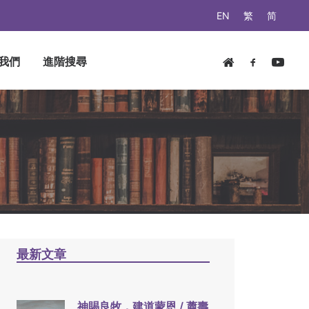
EN
繁
简
我們
進階搜尋
最新文章
神賜良牧，建道蒙恩 / 蕭壽