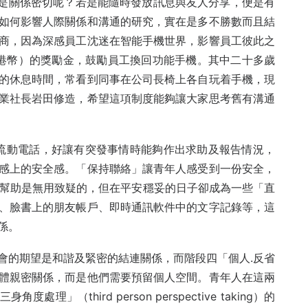
甚麼是關係密切呢？若是能隨時發放訊息與友人分享，便是有
如何影響人際關係和溝通的研究，實在是多不勝數而且結
商，因為深感員工沈迷在智能手機世界，影響員工彼此之
00港幣）的獎勵金，鼓勵員工換回功能手機。其中二十多歲
的休息時間，常看到同事在公司長椅上各自玩着手機，現
業社長岩田修造，希望這項制度能夠讓大家思考舊有溝通
了流動電話，好讓有突發事情時能夠作出求助及報告情況，
感上的安全感。「保持聯絡」讓青年人感受到一份安全，
幫助是無用致疑的，但在平安穩妥的日子卻成為一些「直
、臉書上的朋友帳戶、即時通訊軟件中的文字記錄等，這
係。
會的期望是和諧及緊密的結連關係，而階段四「個人.反省
體親密關係，而是他們需要預留個人空間。青年人在這兩
（third person perspective taking）的