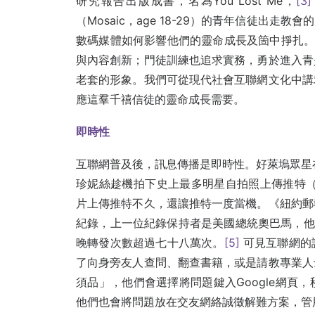
研究報告出版成書，名為You Lost Me，
[3]
（Mosaic，age 18-29）的青年信徒出
數碼媒體如何影響他們的靈命成長及箇中掙扎
與內容創新；門徒訓練也追求實務，勇於進入青
老套的形象。我們可從現代社會互聯網文化中講
應這羣千禧信徒的靈命成長需要。
即時性
互聯網普及後，訊息傳播是即時性。好萊塢眾星
珍妮絲趁機拍下史上最多明星自拍照上傳推特（T
片上傳推特不久，還讓推特一度當機。《紐約郵
紀錄，上一位紀錄保持者是美國總統奧巴馬，他在
晚轉發次數超過七十八萬次。
[5]
可見互聯網的
了向身旁友人查問、翻查書籍，或是請教專業人
須品」，他們會選擇將問題鍵入Google網頁
他們也會將問題放在交友網絡誠徵解難方案，管