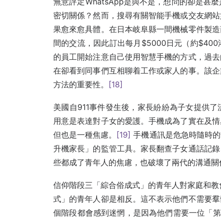
無意評定WhatsApp是與不是，想問的卻是
密切關係？然而，搜尋有關智能手機或交友網站
果愈來愈具體。在日本岐阜縣一間機械零件製造
間的交流，因此訂出每月$5000日元（約$4
的員工開始注意自己使用智慧手機的方式，過去
在卻看到同事們互相聊着工作或家人的事。該企
方法的重要性。
[18]
美國自911事件發生後，家長紛紛為子女提供
用意是表達對子女的愛護。手機成為了實在及情
但也是一種焦慮。
[19]
手機通訊是危急時隨時的
升機家長」的監管工具。家長翻查子女通話記錄
些都成了青年人的焦慮，也破壞了兩代的溝通關
信仰階段三「綜合俗成式」的青年人對家庭和教
式」的青年人卻是相反。這不表示他們不需要羣
個階段都會感到迷惘，是因為他們需要一位「第三身角度處理」