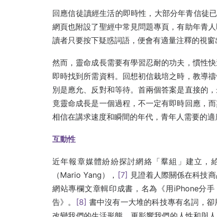
回應信徒讀經生活的即時性，大部分年青信徒
網頁也附設了聖經中常見問題專頁，有助年青人
讀者只要按下疑惑詞語，便會有適量注釋的視窗
然而，靈命成長需要有學習忍耐的功夫，慣性快
即時找到所需資料。回想初信栽培之時，教導禱
別是應允、反對和等待。首兩個答案是直接的，
竟靈命成長是一個過程，不一定有即時回應，而
相信在講求速度和瞬間的年代，青年人需要的適
互動性
近年報章媒體紛紛探討網絡「羣組」建立，
（Mario Yang），
[7]
見證着人際關係在科技商
網站專欄文章輯印成書，名為《用iPhone分
告》。
[8]
書中沒有一大堆的科技專有名詞，卻
改變我們的生活形態，更影響我們的人性和與人相