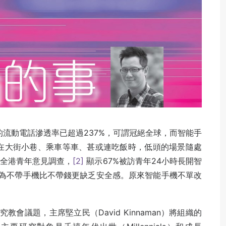
港的流動電話滲透率已超過237%，可謂冠絕全球，而智能手
在大街小巷、乘車等車、甚或連吃飯時，低頭的場景隨處
項全港青年意見調查，
[2]
顯示67%被訪青年24小時長開智
認為不帶手機比不帶錢更缺乏安全感。原來智能手機不單改
究教會議題，主席堅立民（David Kinnaman）將組織的