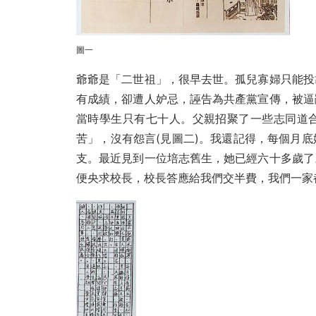
圖一
爺爺是「二世祖」，很早去世。孤兒寡婦只能投
有成績，卻遭人妒忌，誣告為共產黨宣傳，被逼
當時學生只有七十人。父親招聚了一些志同道
苦」，沒有怨言(見圖二)。我還記得，每個月
支。最近見到一位培志舊生，她已經六十多歲了
便央求校長，校長答應給我們交半費，我們一家