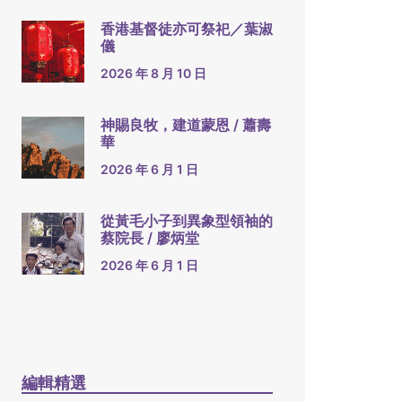
香港基督徒亦可祭祀／葉淑
儀
2026 年 8 月 10 日
神賜良牧，建道蒙恩 / 蕭壽
華
2026 年 6 月 1 日
從黃毛小子到異象型領袖的
蔡院長 / 廖炳堂
2026 年 6 月 1 日
編輯精選