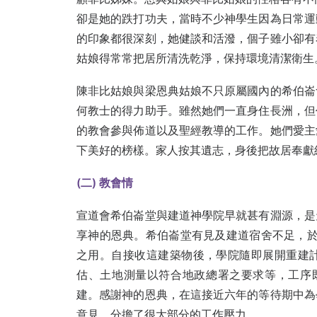
卻是她的跌打功夫，當時不少神學生因為日常運
的印象都很深刻，她健談和活潑，個子雖小卻有
姑娘得常常把居所清洗乾淨，保持環境清潔衛生
陳非比姑娘與梁恩典姑娘不只原屬國內的希伯崙
何教士的得力助手。雖然她們一直身住長洲，但
的教會參與佈道以及聖經教導的工作。她們愛主
下美好的榜樣。家人按其遺志，身後把故居奉獻
(
二) 教會情
宣道會希伯崙堂與建道神學院早就甚有淵源，是
享神的恩典。希伯崙堂有見及建道宿舍不足，於2
之用。自接收這建築物後，學院隨即展開重建
估、土地測量以符合地政總署之要求等，工序既
建。感謝神的恩典，在這接近六年的等待期中為
意見，分擔了很大部分的工作壓力。