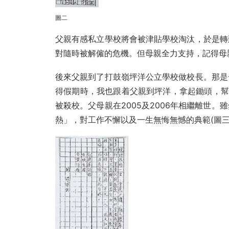
圖二
父親有感私立學校將會被津貼學校淘汰，於是轉
對隨時被解僱的危機。但母親全力支持，記得母
後來父親到了打鼓嶺坪洋公立學校做校長。那是
得假期時，我也跟着父親到坪洋，拿起鋤頭，幫忙
被殺校。父母親在2005及2006年相繼離世
熱」，對工作不懈以及一生無悔無憾的典範(圖三