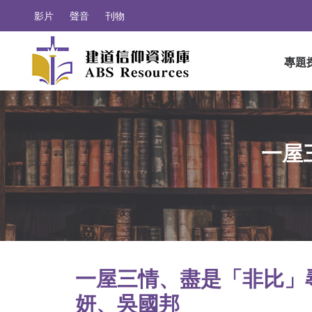
影片
聲音
刊物
專題
一屋
一屋三情、盡是「非比」尋
妍、吳國邦