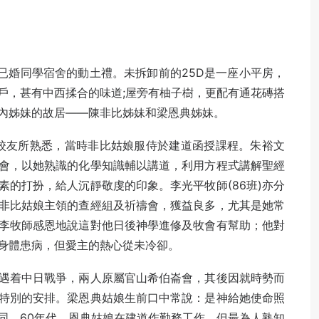
行了已婚同學宿舍的動土禮。未拆卸前的25D是一座小平房，
戶，甚有中西揉合的味道;屋旁有柚子樹，更配有通花磚搭
內姊妹的故居——陳非比姊妹和梁恩典姊妹。
道校友所熟悉，當時非比姑娘服侍於建道函授課程。朱裕文
早會，以她熟識的化學知識輔以講道，利用方程式講解聖經
的打扮，給人沉靜敬虔的印象。李光平牧師(86班)亦分
非比姑娘主領的查經組及祈禱會，獲益良多，尤其是她常
李牧師感恩地說這對他日後神學進修及牧會有幫助；他對
身體患病，但愛主的熱心從未冷卻。
遇着中日戰爭，兩人原屬官山希伯崙會，其後因就時勢而
特別的安排。梁恩典姑娘生前口中常說：是神給她使命照
同。60年代，恩典姑娘在建道作勤務工作，但最為人熟知