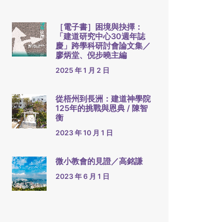
［電子書］困境與抉擇：
「建道研究中心30週年誌
慶」跨學科研討會論文集／
廖炳堂、倪步曉主編
2025 年 1 月 2 日
從梧州到長洲：建道神學院
125年的挑戰與恩典 / 陳智
衡
2023 年 10 月 1 日
微小教會的見證／高銘謙
2023 年 6 月 1 日