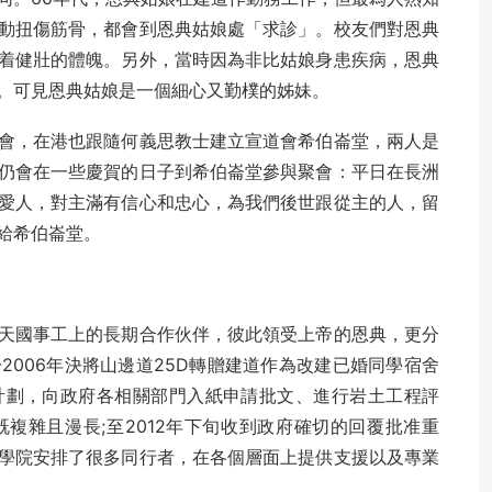
動扭傷筋骨，都會到恩典姑娘處「求診」。校友們對恩典
着健壯的體魄。另外，當時因為非比姑娘身患疾病，恩典
。可見恩典姑娘是一個細心又勤樸的姊妹。
會，在港也跟隨何義思教士建立宣道會希伯崙堂，兩人是
仍會在一些慶賀的日子到希伯崙堂參與聚會：平日在長洲
愛人，對主滿有信心和忠心，為我們後世跟從主的人，留
給希伯崙堂。
天國事工上的長期合作伙伴，彼此領受上帝的恩典，更分
006年決將山邊道25D轉贈建道作為改建已婚同學宿舍
計劃，向政府各相關部門入紙申請批文、進行岩土工程評
複雜且漫長;至2012年下旬收到政府確切的回覆批准重
學院安排了很多同行者，在各個層面上提供支援以及專業