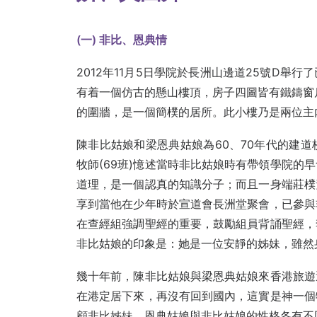
(
一) 非比、恩典情
2012年11月5日學院於長洲山邊道25號D舉
有着一個仿古的懸山樓頂，房子四圖皆有鐵鑄窗
的圍牆，是一個簡樸的居所。此小樓乃是兩位主
陳非比姑娘和梁恩典姑娘為60、70年代的建
牧師(69班)憶述當時非比姑娘時有帶領學院的
道理，是一個認真的知識分子；而且一身端莊樸素
享到當他在少年時於宣道會長洲堂聚會，已參與
在查經組強調聖經的重要，鼓勵組員背誦聖經，
非比姑娘的印象是：她是一位安靜的姊妹，雖然
幾十年前，陳非比姑娘與梁恩典姑娘來香港旅遊
在港定居下來，再沒有回到國內，這實是神一個
顧非比姊妹。恩典姑娘與非比姑娘的性格各有不