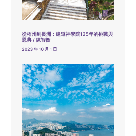
從梧州到長洲：建道神學院125年的挑戰與
恩典 / 陳智衡
2023 年 10 月 1 日