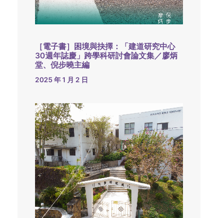
［電子書］困境與抉擇：「建道研究中心
30週年誌慶」跨學科研討會論文集／廖炳
堂、倪步曉主編
2025 年 1 月 2 日