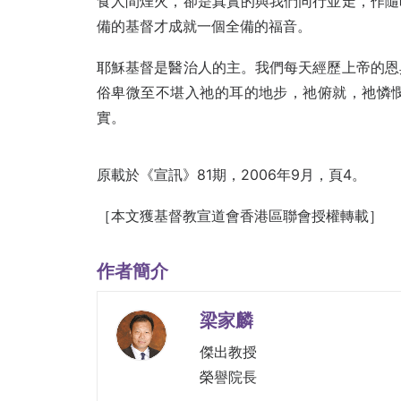
食人間煙火，卻是真實的與我們同行並走，作隨
備的基督才成就一個全備的福音。
耶穌基督是醫治人的主。我們每天經歷上帝的恩
俗卑微至不堪入祂的耳的地步，祂俯就，祂憐
實。
原載於《宣訊》81期，2006年9月，頁4。
［本文獲基督教宣道會香港區聯會授權轉載］
作者簡介
梁家麟
傑出教授
榮譽院長