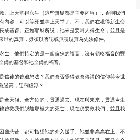
救、上天堂得永生（這些無疑都是主要內容），否則我們
有內容，可以等死並等上天堂了。不，我們在獲得新生命
長成基督。正如耶穌所説，祂來是要叫人得生命，並且是
來世的真實，毋須以否認或無視現實為先決條件。
永生，他們持定的是一個偏狹的福音，沒有領略福音的豐
全備的基督和祂全備的福音。
是信徒的普遍想法？我們會否覺得教會傳講的信仰與今世
義過高，迂闊虛浮？
是全天候、全方位的，貫通過去、現在與未來，貫通今生
祂曾救我們脱離那極大的死亡，現在仍要救我們，並且我
困難悲苦，都可指望祂的介入援手。祂並非高高在上、不