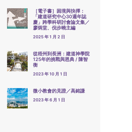
［電子書］困境與抉擇：
「建道研究中心30週年誌
慶」跨學科研討會論文集／
廖炳堂、倪步曉主編
2025 年 1 月 2 日
從梧州到長洲：建道神學院
125年的挑戰與恩典 / 陳智
衡
2023 年 10 月 1 日
微小教會的見證／高銘謙
2023 年 6 月 1 日