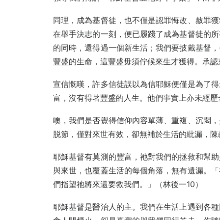
同理，成為基督徒，也不僅是認罪悔改、赦罪獲
在舉手決志的一刻，便已履踐了成為基督徒的所
的同時，還得過一個新生活；我們要披戴基督，
豐盛的生命，這豐盛毋須佇候來生才獲得。承認
宣信慨嘆，許多信徒誤以為信耶穌便僅是為了得
富，沒有得著豐盛的人生。他們事實上亦未經歷
噢，我們是否覺得信仰內容單薄、重複、沉悶，
脱節，僅對來世有效，卻無補於生活的紕漏，陳
耶穌基督有莫測的豐富，祂對我們的拯救和幫助
與來世，也覆蓋生活的每個角落，無有遺漏。「
們指望祂將來還要救我們。」（林後一10）
耶穌基督是醫治人的主。我們在生活上遇到各種