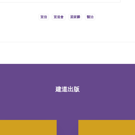
宣信
宣道會
梁家麟
醫治
建道出版