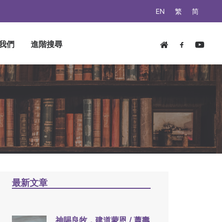
EN
繁
简
我們
進階搜尋
最新文章
神賜良牧，建道蒙恩 / 蕭壽