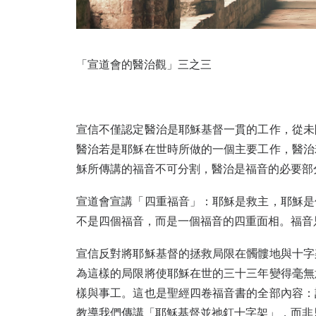
「宣道會的醫治觀」三之三
宣信不僅認定醫治是耶穌基督一貫的工作，從未
醫治若是耶穌在世時所做的一個主要工作，醫治
穌所傳講的福音不可分割，醫治是福音的必要部
宣道會宣講「四重福音」：耶穌是救主，耶穌是
不是四個福音，而是一個福音的四重面相。福音
宣信反對將耶穌基督的拯救局限在髑髏地與十字
為這樣的局限將使耶穌在世的三十三年變得毫無
樣與事工。這也是聖經四卷福音書的全部內容：
教導我們傳講「耶穌基督並祂釘十字架」，而非