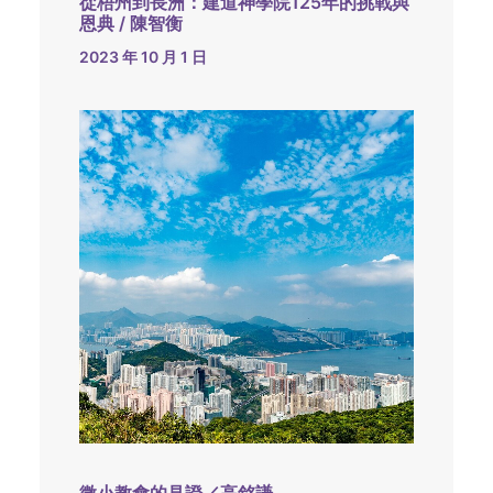
從梧州到長洲：建道神學院125年的挑戰與
恩典 / 陳智衡
2023 年 10 月 1 日