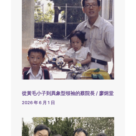
從黃毛小子到異象型領袖的蔡院長 / 廖炳堂
2026 年 6 月 1 日