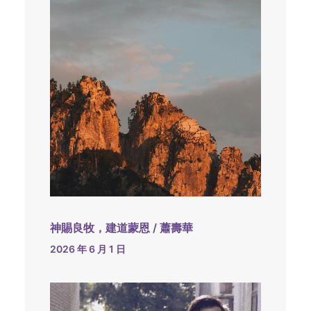
神賜良牧，建道蒙恩 / 蕭壽華
2026 年 6 月 1 日