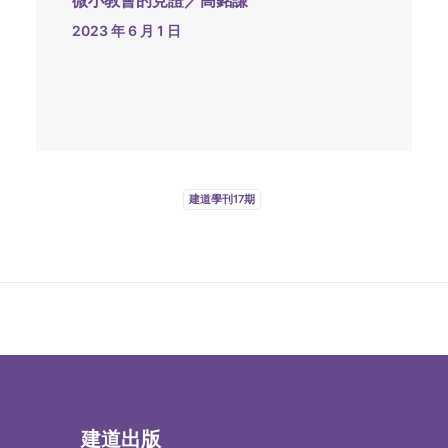
微小教會的見證／高銘謙
2023 年 6 月 1 日
建道學刊17期
建道出版