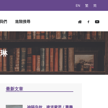
EN
繁
简
我們
進階搜尋
韻琳
最新文章
神賜良牧，建道蒙恩 / 蕭壽