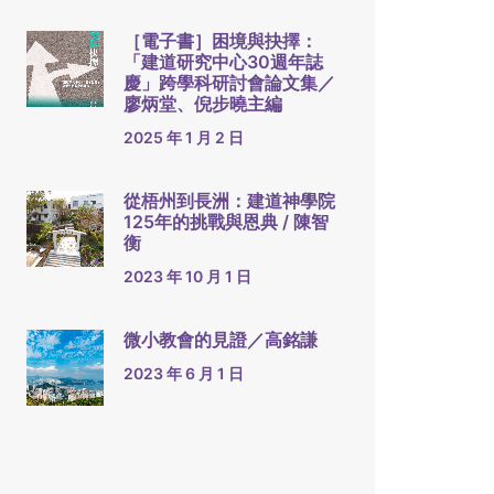
［電子書］困境與抉擇：
「建道研究中心30週年誌
慶」跨學科研討會論文集／
廖炳堂、倪步曉主編
2025 年 1 月 2 日
從梧州到長洲：建道神學院
125年的挑戰與恩典 / 陳智
衡
2023 年 10 月 1 日
微小教會的見證／高銘謙
2023 年 6 月 1 日