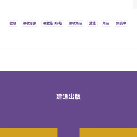
教牧
教牧形象
教牧期刊9期
教牧角色
溝通
角色
陳韻琳
建道出版