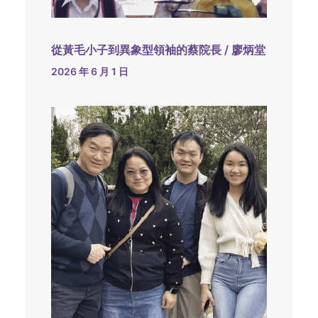
從黃毛小子到異象型領袖的蔡院長 / 廖炳堂
2026 年 6 月 1 日