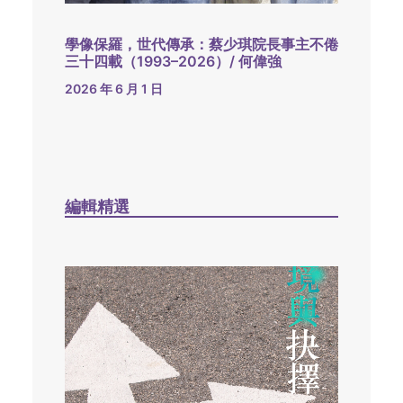
學像保羅，世代傳承：蔡少琪院長事主不倦
三十四載（1993–2026）/ 何偉強
2026 年 6 月 1 日
編輯精選