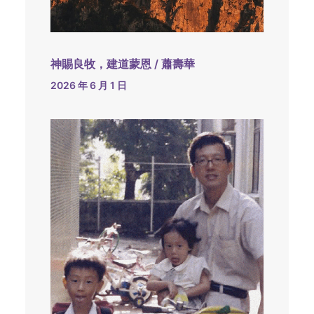
神賜良牧，建道蒙恩 / 蕭壽華
2026 年 6 月 1 日