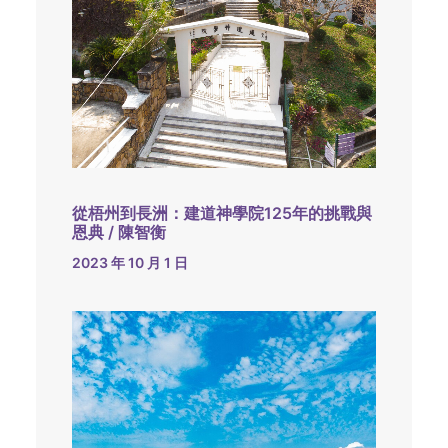
從梧州到長洲：建道神學院125年的挑戰與
恩典 / 陳智衡
2023 年 10 月 1 日