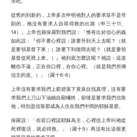
求吧。
從舊約到新約，上帝多次申明祂對人的要求並不是苛
刻的，祂沒有要求人自尋得救的出路（申三十11、
14）。上帝也藉保羅對我們説：「惟有出於信心的義
如此説：『你不要心裡説：誰要升到天上去呢？（就
是要領基督下來；）誰要下到陰間去呢？（就是要領
基督從死裡上來。）』祂到底怎麼説呢？祂説：這道
離你不遠，正在你口裡，在你心裡。（就是我們所傳
信主的道。）」（羅十6-8）
上帝沒有要求我們上窮碧落下黃泉自找真理，沒有要
求我們上刀山下油鍋自顯犧牲，卻僅是要求我們信靠
祂，特別是信靠那成為人住在我們中間的耶穌基督。
保羅説：「你若口裡認耶穌為主，心裡信上帝叫祂從
死裡復活，就必得救。」（羅十9）再沒有比這個更