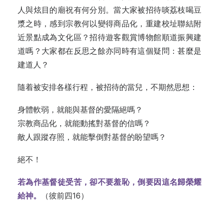
人與炫目的廟祝有何分別。當大家被招待啖荔枝喝豆
漿之時，感到宗教何以變得商品化，重建校址聯結附
近景點成為文化區？招待遊客觀賞博物館順道振興建
道嗎？大家都在反思之餘亦同時有這個疑問：甚麼是
建道人？
隨着被安排各樣行程，被招待的當兒，不期然思想：
身體軟弱，就能與基督的愛隔絕嗎？
宗教商品化，就能動搖對基督的信嗎？
敵人跟蹤存照，就能擊倒對基督的盼望嗎？
絕不！
若為作基督徒受苦，卻不要羞恥，倒要因這名歸榮耀
給神。
（彼前四16）