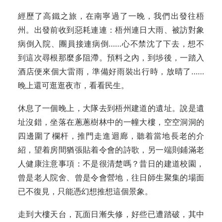
經歷了高鐵之旅，在南寧過了一晚，我們出發往梧
州。出發前收到惡耗連連：梧州連日大雨、被訪對象
病倒入院、團員接連病倒……心不禁沈了下去，想不
到這次尋根那麼多阻滯。預料之內，到埗後，一踏入
酒店便來個大雷雨，準備好雨裝出行時，放晴了……
晚上還可逛逛夜市，看看民生。
休息了一個晚上，大隊去到梧州建道的遺址。說是遺
址沒錯，坐落在蔥蔥樹林中的一幢大樓，空空洞洞的
四邊圍了欄杆，推門走進迴廊，聽着當地長老的介
紹，望着房間猶張貼着令會的詩歌，另一端則鋪滿老
人健康注意事項：不是很清楚嗎？昔日的建道校園，
曾是老人院舍、曾是令會營地，往日師生聚集的場面
已不復見，只能憑幻想推想這個景象。
走到大樓天台，瓦面日漸失修，好些已遭踏破，其中