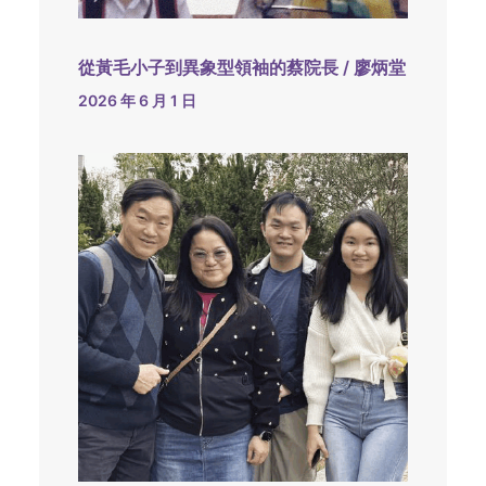
從黃毛小子到異象型領袖的蔡院長 / 廖炳堂
2026 年 6 月 1 日