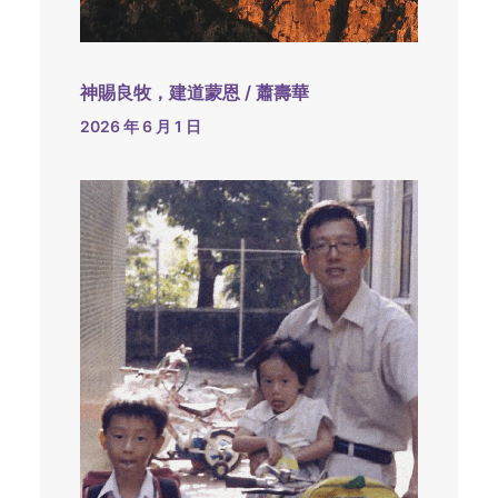
神賜良牧，建道蒙恩 / 蕭壽華
2026 年 6 月 1 日