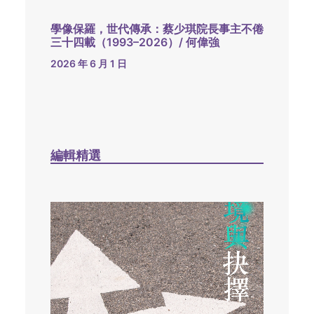
學像保羅，世代傳承：蔡少琪院長事主不倦
三十四載（1993–2026）/ 何偉強
2026 年 6 月 1 日
編輯精選