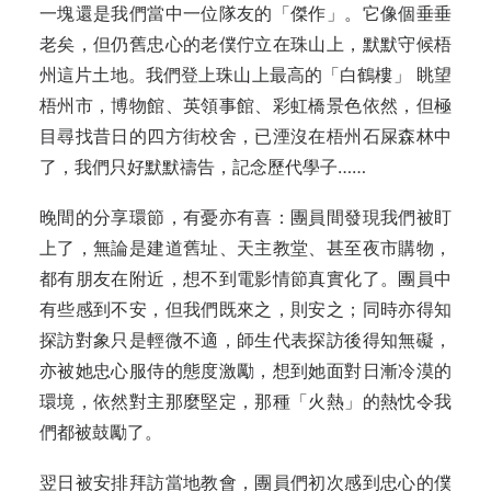
一塊還是我們當中一位隊友的「傑作」。它像個垂垂
老矣，但仍舊忠心的老僕佇立在珠山上，默默守候梧
州這片土地。我們登上珠山上最高的「白鶴樓」 眺望
梧州市，博物館、英領事館、彩虹橋景色依然，但極
目尋找昔日的四方街校舍，已湮沒在梧州石屎森林中
了，我們只好默默禱告，記念歷代學子……
晚間的分享環節，有憂亦有喜：團員間發現我們被盯
上了，無論是建道舊址、天主教堂、甚至夜市購物，
都有朋友在附近，想不到電影情節真實化了。團員中
有些感到不安，但我們既來之，則安之；同時亦得知
探訪對象只是輕微不適，師生代表探訪後得知無礙，
亦被她忠心服侍的態度激勵，想到她面對日漸冷漠的
環境，依然對主那麼堅定，那種「火熱」的熱忱令我
們都被鼓勵了。
翌日被安排拜訪當地教會，團員們初次感到忠心的僕