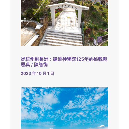
從梧州到長洲：建道神學院125年的挑戰與
恩典 / 陳智衡
2023 年 10 月 1 日