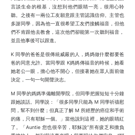
言談生命的根基，沒想到他們眼睛一亮，很用心聆
聽。之後有一兩位工友願意跟主管認識信仰。主管也
多謝同學，因為他一直很希望工友們接觸福音，但他
們不肯跟他去教會，這次他們卻能第一次聽到福音，
並且他事後可以跟進。
K 同學的爸爸是很傳統威嚴的人，媽媽做什麼都要爸
爸的同意允許。當同學跟 K媽媽傳福音的時候，她看
她老公一眼，擔心他不開心，但接著她在眾人面前做
決定，一句一句開聲決志。
M 同學的媽媽準備離開學院，但同學把握短短十分鐘
跟她談話。同學說：「很多同學只能為 M 同學祈禱慰
問，幫不到什麼；但真正了解 M 所經歷的癌症和手術
的痛，只有耶穌一個。」當他說到這裡，她的眼睛紅
了。「Auntie 您也很辛苦，耶穌說“所有疲乏和擔負