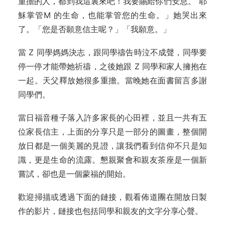
重擔的人，都到我這裏來吧！我要賜給你們安息。”耶
穌掌管M 的生命，也能掌管您的生命。」她哭出來
了。「您是否願意信主呢？」「我願意。」
當 Z 同學媽媽決志，跟同學禱告時泣不成聲，同學要
停一停才能帶她祈禱，之後她跟 Z 同學和家人擁抱在
一起。天父釋放她很多重擔。當晚她在面書留言多謝
同學們。
當日福音種子落入許多家長的心田裡，並且一共有五
位家長信主，上面的分享只是一部分的圖畫，整個開
放日都是一個美麗的見證，讓我們看到信仰不只是知
識，更是生命的流露。懇親聚會和親友茶座是一個新
嘗試，卻也是一個蒙福的開始。
歡迎掃描或透過下面的鏈接，觀看佈道團在開放日製
作的影片，鏈接也包括同學和親友的文字分享心聲。