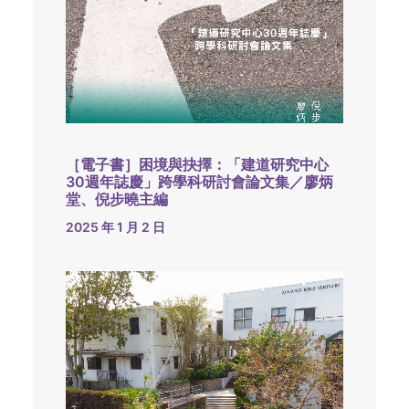
［電子書］困境與抉擇：「建道研究中心
30週年誌慶」跨學科研討會論文集／廖炳
堂、倪步曉主編
2025 年 1 月 2 日