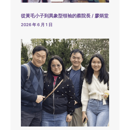
從黃毛小子到異象型領袖的蔡院長 / 廖炳堂
2026 年 6 月 1 日