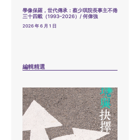
學像保羅，世代傳承：蔡少琪院長事主不倦
三十四載（1993–2026）/ 何偉強
2026 年 6 月 1 日
編輯精選