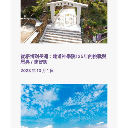
從梧州到長洲：建道神學院125年的挑戰與
恩典 / 陳智衡
2023 年 10 月 1 日