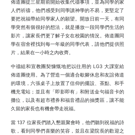
佈道團從三星期前開始收集代禱事項，並為同學的家
人們祈禱，他們感受到同
學讀神學的不易，更堅定了
要把祝福帶給同學家人的願望。開放日前一天，有同
學
突然有個很好的想法，就是播放一段同學們生活的
影片，讓家長們更了解子女在校
園的情況。佈道團同
學在宿舍裡找到每一年級的同學代表，請他們提供照
片，結果
在一小時之內收齊。
中禱組和宣教團契慷慨地把以往用的 LG3 大課室給
佈道團使用。為了營造一個適合歇腳休息和友誼佈道
的環境，六張桌子上放置了信仰的擺設、茶點、和手
機充電站；並且有「即影即有」和附送金句福音卡的
攤位，以及有超市禮券和福音禮品的抽獎區，讓不能
久留的家長也有機會帶走祝福。
當 137 位家長們踏入懇親聚會時，他們聽到祝福的詩
歌，看到同學們喜樂的笑容，並且在梁院長的歡迎之