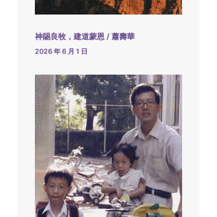
神賜良牧，建道蒙恩 / 蕭壽華
2026 年 6 月 1 日