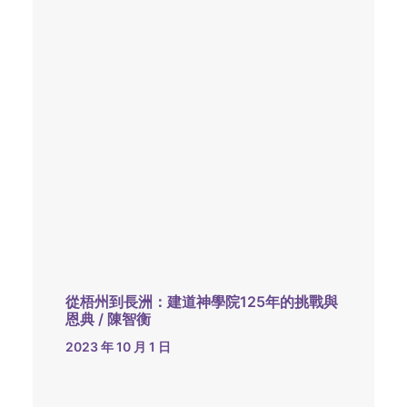
從梧州到長洲：建道神學院125年的挑戰與
恩典 / 陳智衡
2023 年 10 月 1 日