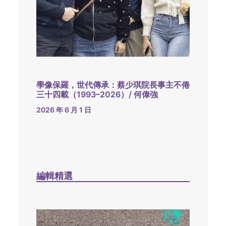
學像保羅，世代傳承：蔡少琪院長事主不倦
三十四載（1993–2026）/ 何偉強
2026 年 6 月 1 日
編輯精選