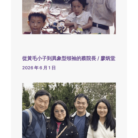
從黃毛小子到異象型領袖的蔡院長 / 廖炳堂
2026 年 6 月 1 日