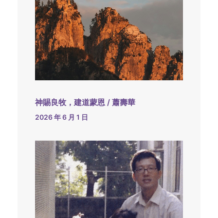
神賜良牧，建道蒙恩 / 蕭壽華
2026 年 6 月 1 日