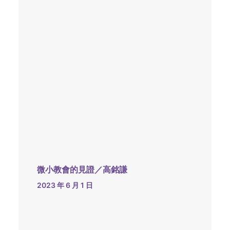
微小教會的見證／高銘謙
2023 年 6 月 1 日