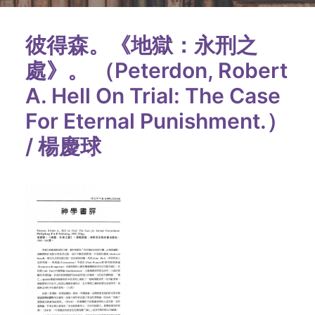
彼得森。《地獄：永刑之
處》。 （Peterdon, Robert
A. Hell On Trial: The Case
For Eternal Punishment.）
/ 楊慶球