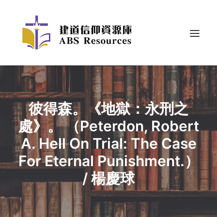
彼得森。《地獄：永刑之
處》。 （Peterdon, Robert
A. Hell On Trial: The Case
For Eternal Punishment.）
/ 楊慶球