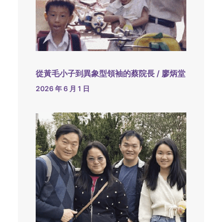
從黃毛小子到異象型領袖的蔡院長 / 廖炳堂
2026 年 6 月 1 日