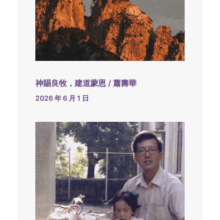
神賜良牧，建道蒙恩 / 蕭壽華
2026 年 6 月 1 日