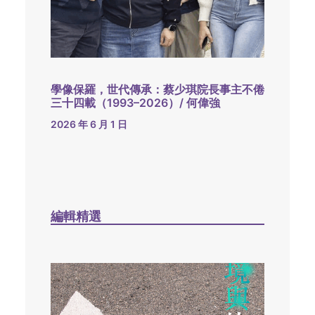
學像保羅，世代傳承：蔡少琪院長事主不倦
三十四載（1993–2026）/ 何偉強
2026 年 6 月 1 日
編輯精選