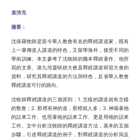
袁沛充
撮要：
沈保羅牧師是當今華人教會有名的釋經講道家
，
既有
上一輩傳道人講道的特色，又留學海外，接受不同的
學術訓練。
本文
參考了沈牧師的幾本釋經著作、他所
寫的文章、港九培靈研經大會及釋經講道研習大會的
資料，研究其釋經講道的方法與特色，反省華人教會
釋經講道可行的路向
。
沈牧師釋經講道的三個原則：1. 怎樣的講道就有怎樣
的敎會；2. 那裡有神的道，那裡就人
多；3.
神藉著祂
的話來工作、也照著祂的話來工作、更是用祂的話來
工作。文中分析沈牧師的釋經講道方法，基本的五個
步驟
，
引述釋經講道的例子，對釋經講道的分析與反