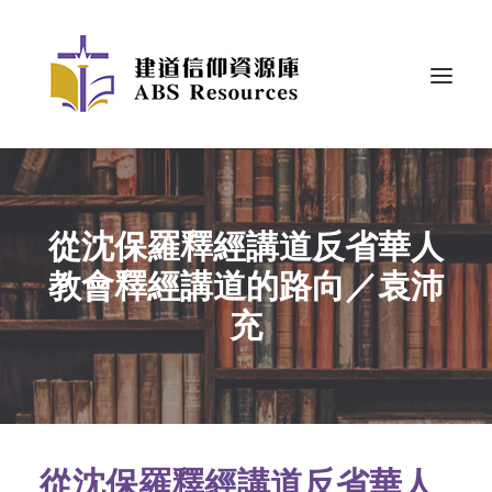
從沈保羅釋經講道反省華人
教會釋經講道的路向／袁沛
充
從沈保羅釋經講道反省華人