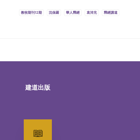
教牧期刊12期
沈保羅
華人釋經
袁沛充
釋經講道
建道出版