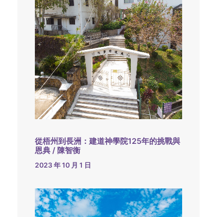
從梧州到長洲：建道神學院125年的挑戰與
恩典 / 陳智衡
2023 年 10 月 1 日