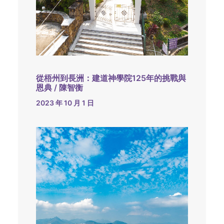
從梧州到長洲：建道神學院125年的挑戰與
恩典 / 陳智衡
2023 年 10 月 1 日