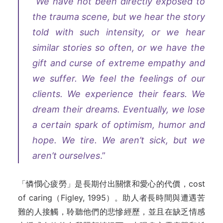
“
We have not been directly exposed to
the trauma scene, but we hear the story
told with such intensity, or we hear
similar stories so often, or we have the
gift and curse of extreme empathy and
we suffer. We feel the feelings of our
clients. We experience their fears. We
dream their dreams. Eventually, we lose
a certain spark of optimism, humor and
hope. We tire. We aren’t sick, but we
aren’t ourselves
.”
「憐憫心疲勞」是長期付出關懷和愛心的代價，cost
of caring（Figley, 1995）。助人者長時間與遭遇苦
難的人接觸，聆聽他們的悲慘經歷，並且在缺乏情感