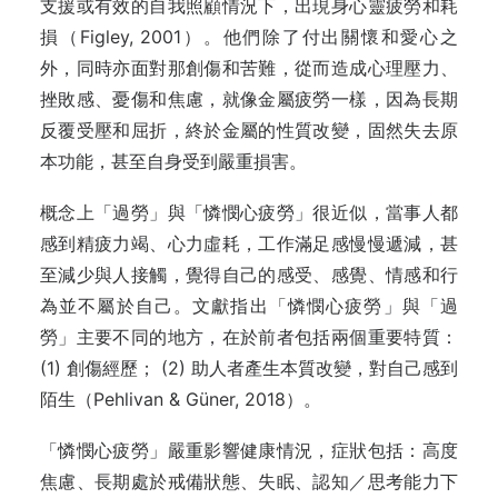
支援或有效的自我照顧情況下，出現身心靈疲勞和耗
損（Figley, 2001）。他們除了付出關懷和愛心之
外，同時亦面對那創傷和苦難，從而造成心理壓力、
挫敗感、憂傷和焦慮，就像金屬疲勞一樣，因為長期
反覆受壓和屈折，終於金屬的性質改變，固然失去原
本功能，甚至自身受到嚴重損害。
概念上「過勞」與「憐憫心疲勞」很近似，當事人都
感到精疲力竭、心力虛耗，工作滿足感慢慢遞減，甚
至減少與人接觸，覺得自己的感受、感覺、情感和行
為並不屬於自己。文獻指出「憐憫心疲勞」與「過
勞」主要不同的地方，在於前者包括兩個重要特質：
(1) 創傷經歷； (2) 助人者產生本質改變，對自己感到
陌生（Pehlivan & Güner, 2018）。
「憐憫心疲勞」嚴重影響健康情況，症狀包括：高度
焦慮、長期處於戒備狀態、失眠、認知／思考能力下