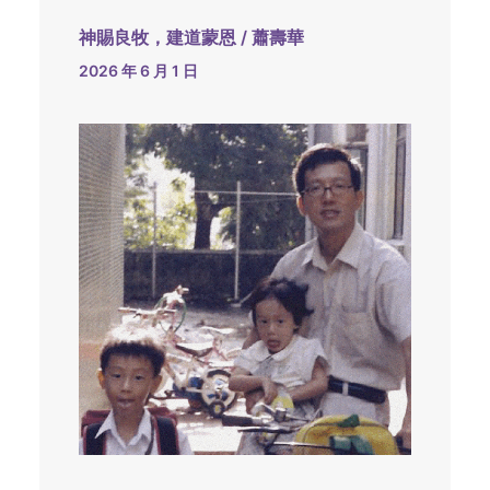
神賜良牧，建道蒙恩 / 蕭壽華
2026 年 6 月 1 日