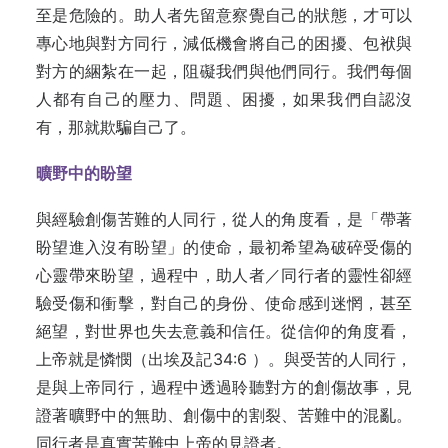
至是危險的。助人者先留意察覺自己的狀態，才可以
專心地與對方同行，減低機會將自己的困擾、包袱與
對方的綑紮在一起，阻礙我們與他們同行。我們每個
人都有自己的壓力、問題、困擾，如果我們自認沒
有，那就欺騙自己了。
曠野中的盼
望
與經驗創傷苦難的人同行，從人的角度看，是「帶著
盼望進入沒有盼望」的使命，最初希望為破碎受傷的
心靈帶來盼望，過程中，助人者／同行者的靈性卻經
驗受傷和衝擊，對自己的身份、使命感到迷惘，甚至
絕望，對世界也失去意義和信任。從信仰的角度看，
上帝就是憐憫（出埃及記34:6 ）。與受苦的人同行，
是與上帝同行，過程中透過聆聽對方的創傷故事，見
證著曠野中的無助、創傷中的割裂、苦難中的混亂。
同行者是真實苦難中上帝的見證者。