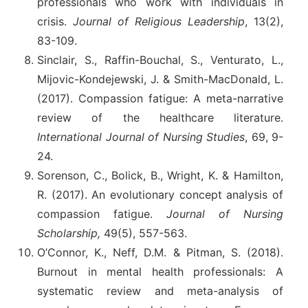
professionals who work with individuals in
crisis.
Journal of Religious Leadership
, 13(2),
83-109.
Sinclair, S., Raffin-Bouchal, S., Venturato, L.,
Mijovic-Kondejewski, J. & Smith-MacDonald, L.
(2017). Compassion fatigue: A meta-narrative
review of the healthcare literature.
International Journal of Nursing Studies
, 69, 9-
24.
Sorenson, C., Bolick, B., Wright, K. & Hamilton,
R. (2017). An evolutionary concept analysis of
compassion fatigue.
Journal of Nursing
Scholarship,
49(5), 557-563.
O’Connor, K., Neff, D.M. & Pitman, S. (2018).
Burnout in mental health professionals: A
systematic review and meta-analysis of