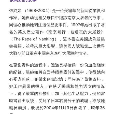
張純如 （1968-2004）是一位美籍華裔新聞從業員和
作家。她自幼從祖父母口中認識南京大屠殺的故事，
同理心推動她關注這個歷史事件。1997年她出版了著
名的英文歷史著作《南京暴行：被遺忘的大屠殺》
（The Rape of Nanking），這本書在美國成為最暢
銷書籍，並帶來巨大影響，讓美國人認識第二次世界
大戰期間日軍在中國南京進行大屠殺的情況。
在蒐集資料的過程中，透過長期接觸一份份血腥殘暴
的紀錄，張純如將自己持續暴露於苦難中，使得她內
心受盡煎熬，並帶來創傷記憶；同時為了蒐集資料，
她工作異常的投入，在缺乏睡眠和體力透支的情況
下，得了嚴重的抑鬱症；加上其他生活壓力，例如當
時書籍出版後，受到了日本右翼分子的威嚇，導致她
精神崩潰，最後於2004年11月9日自殺了，時年36