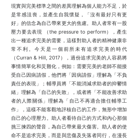
現實與完美標準之間的差異理解為個人能力不足，於
是常感沮喪，並產生自我懷疑，「沒有最好只有更
好」的信念為自己帶來更大的焦慮。助人者常有一股
壓力要去表現 （the pressure to perform），產生
出一種追求完美的需要，這樣對助人者的精神健康非
常不利。今天是一個前所未有追求完美的時代
（Curran & Hill, 2017），過份追求完美的人容易將
事情簡單化和災難化，例如：需要完美的老師不能接
受自己因病請假，他們將「因病請假」理解為「不負
責任的表現」；輔導員將「不能消減求助者的抑鬱情
緒」理解為「自己的失敗」，或者將「不能改善求助
者的人際關係」理解為「自己不再適合擔任輔導工
作」，這樣不能客觀地評核自己的工作，無形中增加
自己的心理壓力。助人者看待自己的方式和內心那個
挑三揀四的聲音，為自己帶來最大傷害。助人者的使
命不是追求完美，而是與悲傷及失落者同行，在漫長