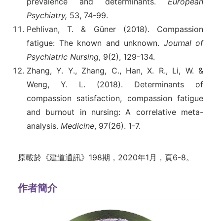
prevalence and determinants.
European
Psychiatry,
53, 74-99.
Pehlivan, T. & Güner (2018). Compassion
fatigue: The known and unknown.
Journal of
Psychiatric Nursing
, 9(2), 129-134.
Zhang, Y. Y., Zhang, C., Han, X. R., Li, W. &
Weng, Y. L. (2018). Determinants of
compassion satisfaction, compassion fatigue
and burnout in nursing: A correlative meta-
analysis.
Medicine
, 97(26). 1-7.
原載於《建道通訊》198期，2020年1月，頁6-8。
作者簡介