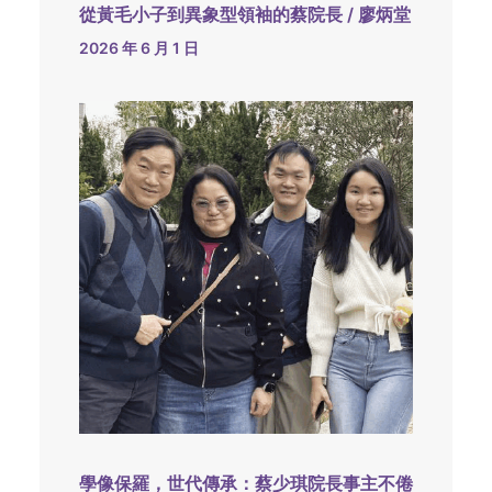
從黃毛小子到異象型領袖的蔡院長 / 廖炳堂
2026 年 6 月 1 日
學像保羅，世代傳承：蔡少琪院長事主不倦