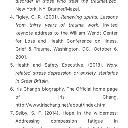
disorder in those who treat the traumatized.
New York, NY: Brunner/Mazel.
Figley, C. R. (2001).
Renewing spirits: Lessons
from thirty years of trauma work.
Invited
keynote address to the William Wendt Center
for Loss and Health Conference on Illness,
Grief & Trauma, Washington, DC., October 6,
2001.
Health and Safety Executive. (2018).
Work
related stress depression or anxiety statistics
in Great Britain.
Iris Chang’s biography. The Official home page
of Iris Chang.
http://www.irischang.net/about/index.html
Selby, S. F. (2014). Hope in the wilderness:
Addressing compassion fatigue in