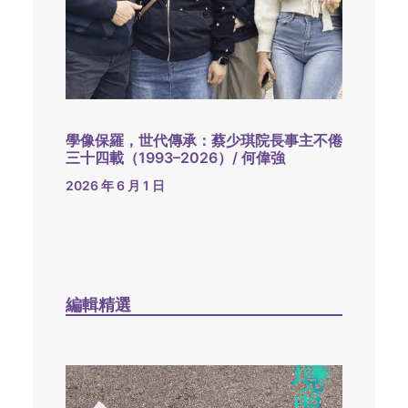
學像保羅，世代傳承：蔡少琪院長事主不倦
三十四載（1993–2026）/ 何偉強
2026 年 6 月 1 日
編輯精選