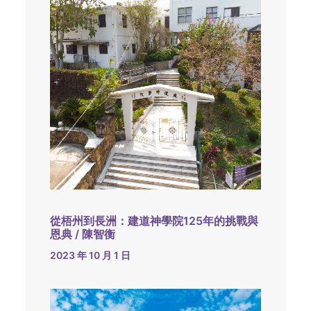
從梧州到長洲：建道神學院125年的挑戰與
恩典 / 陳智衡
2023 年 10 月 1 日