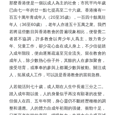
那麼香港便是一個以成人為主的社會；市民平均年歲
已由七一年的廿一點七提高至二十六歲。香港擁有一
百五十萬年青成年人（20至35歲），一百四十餘萬壯
年人（36至60歲），老年人亦達五十五萬之衆。我們
若將這些數目與香港教會的普遍現象相比，便發覺二
者甚不協調，許多教會以靑少年人爲主，致力青少
年、兒童工作，卻少花心血在成人身上，不少信徒踏
入成年階段，便由逐漸疏遠至完全流失。留在教會的
成年人，除少數熱心份子外，其餘的人在參加聚會，
接受培育，或事奉的參與上都屬少數與被動。關注成
人，拓展成人工作，可以說是香港教會的當前急務。
人若能活到七十歲，成人期在人生中長逾三分之二。
踏入成年期以後，人的身量似乎再沒有顯著的改變，
但個人在四、五年年間，身心靈仍不斷經歷種種的調
整和適應。人的體力自成年初期的强健、衝勁十足，