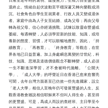
日漸至老年時的衰弱、緩慢無力；生殖力自全盛至減
退終止。情緒自起伏波動至平穩深邃又轉向樂觀或消
沉。社會角色自學生至就業者、行政人員又變成退休
者。家庭中由為人子女至結婚、成為父母；再由父母
轉為祖父母。信心亦經過挑戰、試煉以致靈命豐盛或
萎縮。每遇轉變，人必須學習新的技能、知識，或培
養新的態度、習慣，才可以順暢地應對。因此，「持
續教育」、「再教育」、「終身教育」等觀念，在世
界各地已日益普遍。加上身處瞬息萬變的廿世紀，科
技、知識、思潮及道德價值觀念不斷轉變，成人必須
一生不斷進深學習，才不會被時代拋離。「公開大
學」、「成人大學」的呼聲近日在香港已愈來愈響亮
可聞，去年台灣方面甚至已仿效一些先進國家，設立
「老人大學」相信人至晚年仍可發展豐盛的人生。反
觀香港教會雖說相信耶穌來不但叫人得生命，甚至得
的更豐盛。可是，爲成人而設的查經班、主日學至今