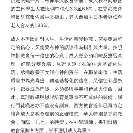
仍是荒蕪一片，根據華人教會手册，成人在不同教會
的主日學生人數比例中僅佔3.3至6.6%，在香港教會
增長研究報告書中又指出，老人參加主日學者更低至
老人會友的1.83%。
成人不但因面對人生、生活的轉變挑戰，需要發展堅
定的信心，又需要有神的話語作為指引與力量。按照
神對教會每一信徒的心意，成人更必須明瞭及熟習眞
理，好能分辨異端，見證真道：在家中過基督化生
活，承擔教養子女歸向神的責任；在職業崗位，生活
環境中為光為鹽，傳達基督化的信念。又信徒都是祭
司，都要成為門徒，必須參與事奉和傳遞大使命，因
此，真理教導與恩賜培育是事奉不可或缺的裝備，履
行門徒職務亦不能沒有訓練。西方教會近年已再肯定
培育成人是教會發展的正確模式，華人特別是香港教
會，面臨「九七」的轉變，在神學訓練，書刊出版，
教會策劃各方面，豈不應以成人為重？