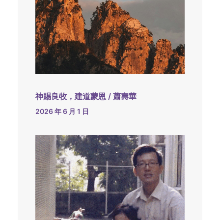
神賜良牧，建道蒙恩 / 蕭壽華
2026 年 6 月 1 日