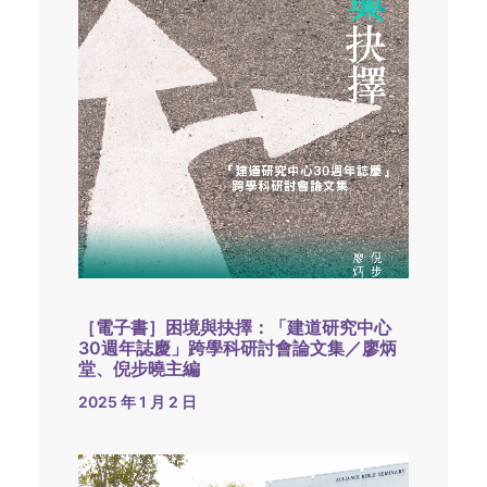
［電子書］困境與抉擇：「建道研究中心
30週年誌慶」跨學科研討會論文集／廖炳
堂、倪步曉主編
2025 年 1 月 2 日