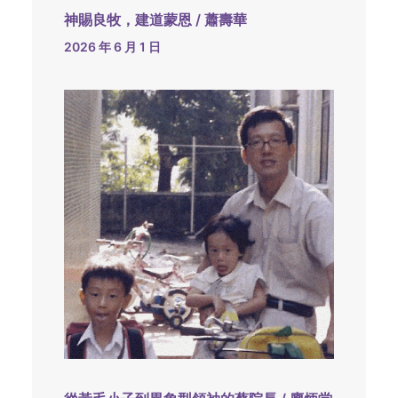
神賜良牧，建道蒙恩 / 蕭壽華
2026 年 6 月 1 日