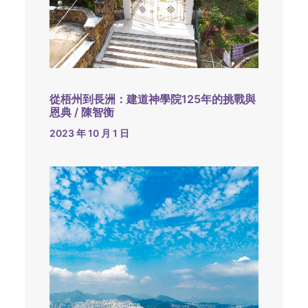
從梧州到長洲：建道神學院125年的挑戰與
恩典 / 陳智衡
2023 年 10 月 1 日