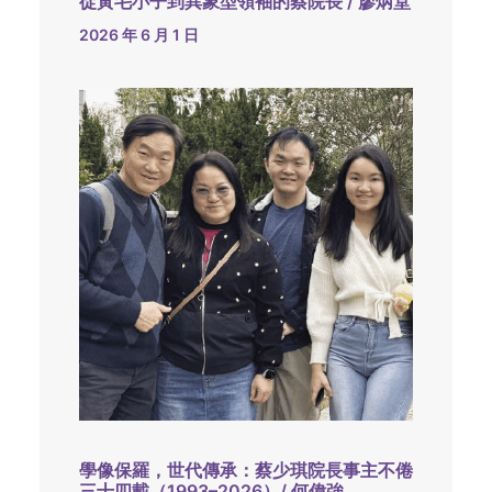
從黃毛小子到異象型領袖的蔡院長 / 廖炳堂
2026 年 6 月 1 日
學像保羅，世代傳承：蔡少琪院長事主不倦
三十四載（1993–2026）/ 何偉強