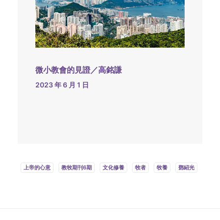
微小教會的見證／高銘謙
2023 年 6 月 1 日
上帝的心意
教牧期刊6期
文化修養
牧者
牧養
鄧紹光