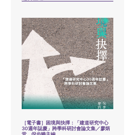
［電子書］困境與抉擇：「建道研究中心
30週年誌慶」跨學科研討會論文集／廖炳
堂、倪步曉主編