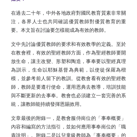
在過去二十年，中外各地政府對國民教育質素非常關
注，各界人士也共同確認優質教師對優質教育的重
要
。本文旨在討論要怎樣能成為有效的教師。
文中先討論
優質教師的要
求和
有效教學的定義
。至於
在教會裡，
有效的聖經教
師方面，作為
聖經教師要開
放生命，讓主改變、形塑和陶造，事奉要以聖經真理
為訓
示，生命
以耶穌基督為典
範，以
使徒保羅為楷
模，並
參考前人留下的教
訓。
從教會看有效的聖經教
師，教師是要遵行使命，運用恩典去教導，培訓技能
與不斷更新的去事奉
。教會也必須建立一套完善的系
統，讓教師能持續發揮恩賜效用
。
文章最後的附錄一，是教會服侍崗位
的
「事奉概要
」
內容和
編寫的方法指引，並如何應用事奉崗位的「職
責說明
」。
附錄二是以兒童級教
師為「
事奉概要」的