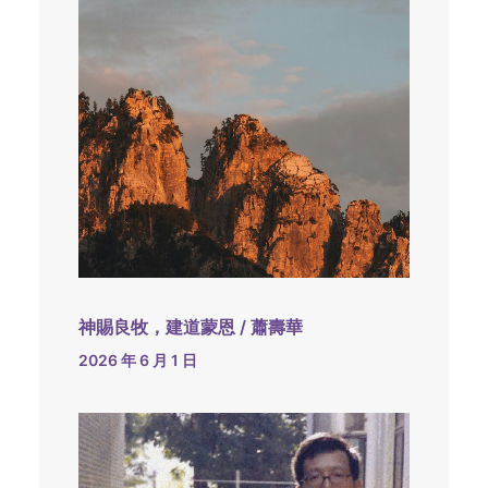
神賜良牧，建道蒙恩 / 蕭壽華
2026 年 6 月 1 日