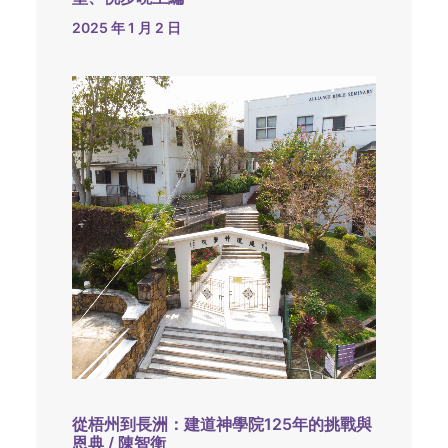
2025 年 1 月 2 日
從梧州到長洲：建道神學院125年的挑戰與
恩典 / 陳智衡