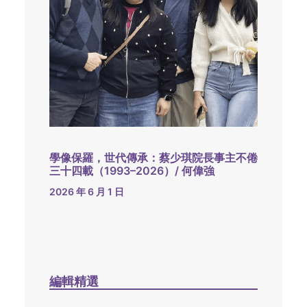
學像保羅，世代傳承：蔡少琪院長事主不倦
三十四載（1993–2026）/ 何偉強
2026 年 6 月 1 日
編輯精選