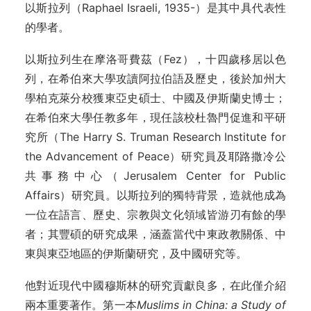
以斯拉列（Raphael Israeli, 1935-）是其中具代表性
的學者。
以斯拉列生在摩洛哥費茲（Fez），十四歲移居以色
列，在希伯來大學攻讀阿拉伯語及歷史，後於加州大
學柏克萊分校獲東亞史碩士、中國及伊斯蘭史博士；
在希伯來大學任教多年，現任該校杜魯門促進和平研
究所（The Harry S. Truman Research Institute for
the Advancement of Peace）研究員及耶路撒冷公
共事務中心（Jerusalem Center for Public
Affairs）研究員。以斯拉列的獨特背景，造就他成為
一位在語言、歷史、宗教與文化領域皆游刃有餘的學
者；其豐碩的研究成果，涵蓋當代中東政教關係、中
東與東亞地區的伊斯蘭研究，及中國研究等。
他對近現代中國穆斯林的研究貢獻良多，在此僅介紹
兩本重要著作。第一本
Muslims in China: a Study of