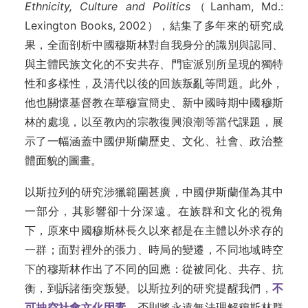
Ethnicity, Culture and Politics
（Lanham, Md.:
Lexington Books, 2002），結集了多年來的研究成
果，全面剖析中國穆斯林對自我身分的識別與認同、
與主體民族文化的不安共存、門宦派別所呈現的獨特
性和多樣性，及清代以後的回族叛亂等問題。此外，
他也關懷基督教在華穆宣簡史、新中國時期中國穆斯
林的處境，以至教內的宗教復興浪潮等當代課題，展
示了一幅涵蓋中國伊斯蘭歷史、文化、社會、政治整
體面貌的圖畫。
以斯拉列的研究涉獵範圍甚廣，中國伊斯蘭僅為其中
一部分，其影響卻十分深遠。在族群和文化的視角
下，原來中國穆斯林長久以來都是在主體以外求存的
一群；面對裡外的張力、時局的變遷，不同地域時空
下的穆斯林作出了不同的回應：從被同化、共存、抗
衡，到訴諸衝突叛變。以斯拉列的研究提醒我們，
不
可抽空社會文化因素
，否則將永遠無法理解穆斯林群