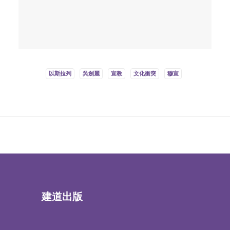
以斯拉列
吳劍麗
宣教
文化衝突
穆宣
建道出版