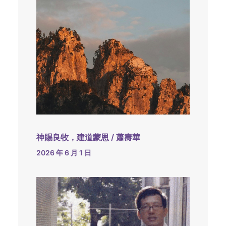
神賜良牧，建道蒙恩 / 蕭壽華
2026 年 6 月 1 日