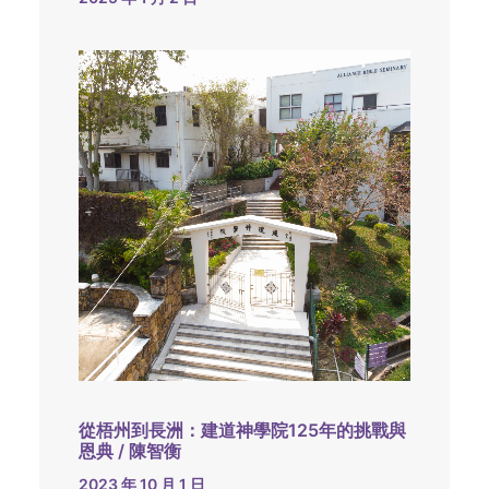
從梧州到長洲：建道神學院125年的挑戰與
恩典 / 陳智衡
2023 年 10 月 1 日