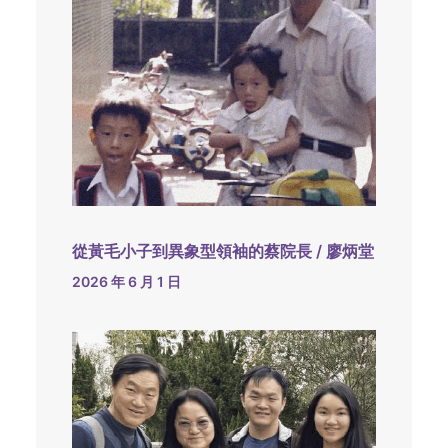
從黃毛小子到異象型領袖的蔡院長 / 廖炳堂
2026 年 6 月 1 日