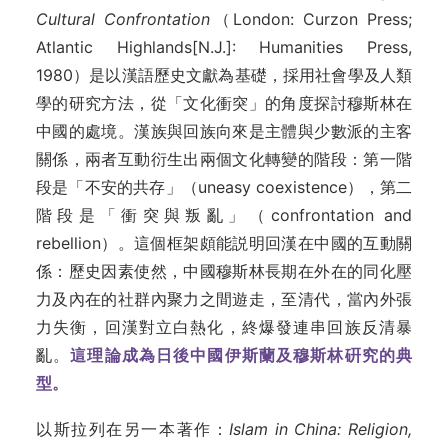
Cultural Confrontation
（London: Curzon Press;
Atlantic Highlands[N.J.]: Humanities Press,
1980）是以漢語歷史文獻為基礎，採用社會學及人類
學的研究方法，從「文化衝突」的角度探討穆斯林在
中國的處境。漢族與回族向來是主體與少數派的主客
關係，兩者互動衍生出兩個文化轉變的階段：第一階
段是「不安的共存」（uneasy coexistence），第二
階段是「衝突與叛亂」（confrontation and
rebellion）。這個框架頗能説明回漢在中國的互動關
係：歷史因素使然，中國穆斯林長期在外在的同化壓
力及內在的社群內聚力之間遊走，至清代，當內外張
力失衡，回漢對立白熱化，終爆發連串回族反清暴
亂。
這理論成為日後中國伊斯蘭及穆斯林硏究的典
型。
以斯拉列在另一本著作：
Islam in China: Religion,