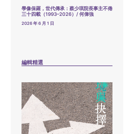
學像保羅，世代傳承：蔡少琪院長事主不倦
三十四載（1993–2026）/ 何偉強
2026 年 6 月 1 日
編輯精選