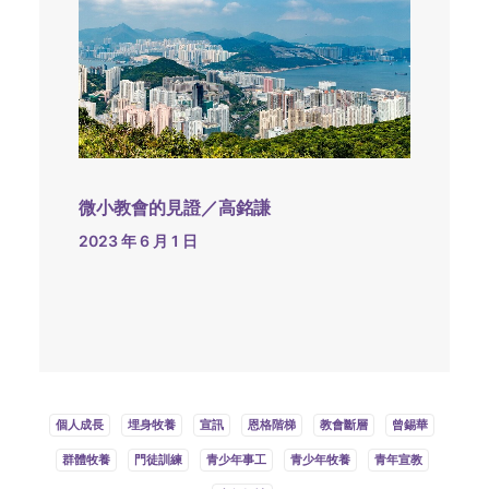
微小教會的見證／高銘謙
2023 年 6 月 1 日
個人成長
埋身牧養
宣訊
恩格階梯
教會斷層
曾錫華
群體牧養
門徒訓練
青少年事工
青少年牧養
青年宣教