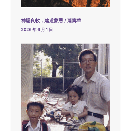
神賜良牧，建道蒙恩 / 蕭壽華
2026 年 6 月 1 日