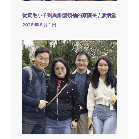
從黃毛小子到異象型領袖的蔡院長 / 廖炳堂
2026 年 6 月 1 日