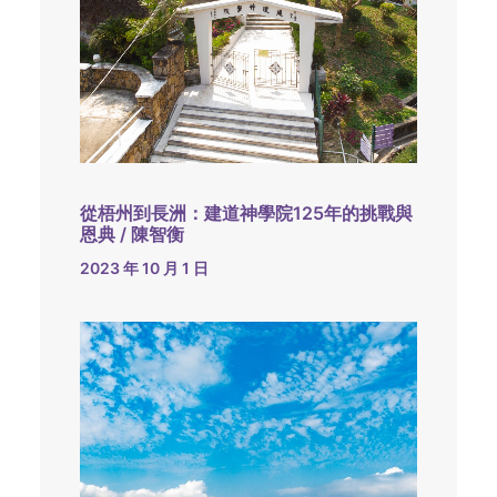
從梧州到長洲：建道神學院125年的挑戰與
恩典 / 陳智衡
2023 年 10 月 1 日