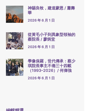
神賜良牧，建道蒙恩 / 蕭壽
華
2026 年 6 月 1 日
從黃毛小子到異象型領袖的
蔡院長 / 廖炳堂
2026 年 6 月 1 日
學像保羅，世代傳承：蔡少
琪院長事主不倦三十四載
（1993–2026）/ 何偉強
2026 年 6 月 1 日
編輯精選