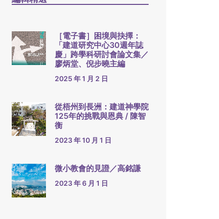
［電子書］困境與抉擇：
「建道研究中心30週年誌
慶」跨學科研討會論文集／
廖炳堂、倪步曉主編
2025 年 1 月 2 日
從梧州到長洲：建道神學院
125年的挑戰與恩典 / 陳智
衡
2023 年 10 月 1 日
微小教會的見證／高銘謙
2023 年 6 月 1 日