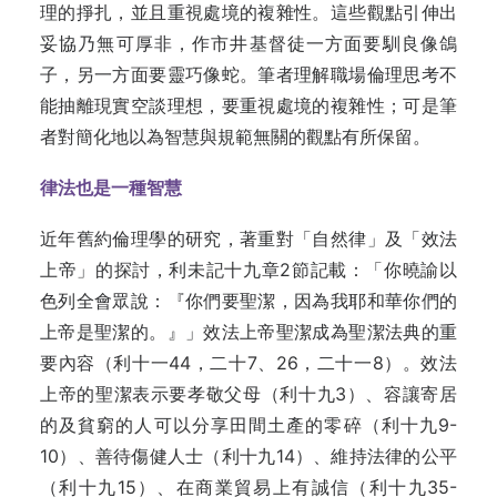
理的掙扎，並且重視處境的複雜性。這些觀點引伸出
妥協乃無可厚非，作市井基督徒一方面要馴良像鴿
子，另一方面要靈巧像蛇。筆者理解職場倫理思考不
能抽離現實空談理想，要重視處境的複雜性；可是筆
者對簡化地以為智慧與規範無關的觀點有所保留。
律法也是一種智慧
近年舊約倫理學的研究，著重對「自然律」及「效法
上帝」的探討，利未記十九章2節記載：「你曉諭以
色列全會眾說：『你們要聖潔，因為我耶和華你們的
上帝是聖潔的。』」效法上帝聖潔成為聖潔法典的重
要內容（利十一44，二十7、26，二十一8）。效法
上帝的聖潔表示要孝敬父母（利十九3）、容讓寄居
的及貧窮的人可以分享田間土產的零碎（利十九9-
10）、善待傷健人士（利十九14）、維持法律的公平
（利十九15）、在商業貿易上有誠信（利十九35-