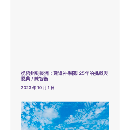
從梧州到長洲：建道神學院125年的挑戰與
恩典 / 陳智衡
2023 年 10 月 1 日