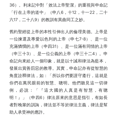
36）。利未記中對「效法上帝聖潔」的重視與申命記
「行在上帝的道中」（申八6，十12，十一22，二十
六17，二十八9）的教訓有異曲同工之妙。
舊約聖經從上帝的本性引伸出人的倫理美德。上帝是
一位揀選及專愛以色列的上帝（申七7-8）、是一位
充滿憐憫的上帝（申四31）、是一位滿有同情的上帝
（申三十3）、是一位公義的上帝（申三十二4）。申
命記向來給人一個印象，就是以十誡和律法為藍本，
發展出賞善罰惡的教導。其實，申命記亦有從智慧的
角度詮釋律法，如：「所以你們要謹守遵行，這就是
你們在萬民眼前的智慧、聰明。他們聽見這一切律
例，必說：「『這大國的人真是有智慧，有聰
明！』」（申四6）律法原來的意思是指引，有如長
者對晚輩的訓誨，律法並不等於律法主義，律法是幫
助人承受神的應許。