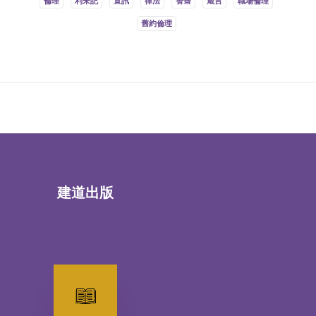
倫理
利未記
宣訊
律法
智彗
箴言
職場倫理
舊約倫理
建道出版