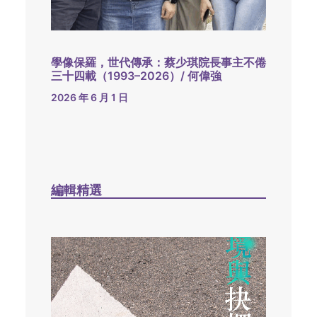
學像保羅，世代傳承：蔡少琪院長事主不倦
三十四載（1993–2026）/ 何偉強
2026 年 6 月 1 日
編輯精選