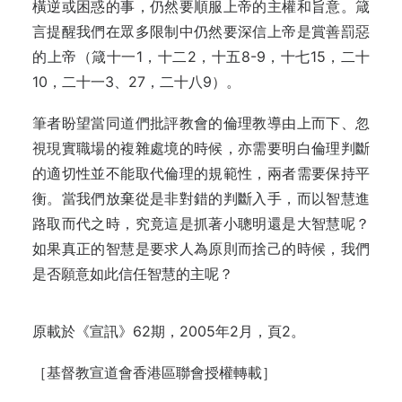
橫逆或困惑的事，仍然要順服上帝的主權和旨意。箴
言提醒我們在眾多限制中仍然要深信上帝是賞善罰惡
的上帝（箴十一1，十二2，十五8-9，十七15，二十
10，二十一3、27，二十八9）。
筆者盼望當同道們批評教會的倫理教導由上而下、忽
視現實職場的複雜處境的時候，亦需要明白倫理判斷
的適切性並不能取代倫理的規範性，兩者需要保持平
衡。當我們放棄從是非對錯的判斷入手，而以智慧進
路取而代之時，究竟這是抓著小聰明還是大智慧呢？
如果真正的智慧是要求人為原則而捨己的時候，我們
是否願意如此信任智慧的主呢？
原載於《宣訊》62期，2005年2月，頁2。
［基督教宣道會香港區聯會授權轉載］