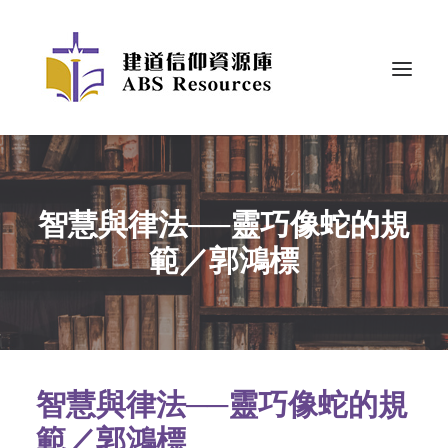
智慧與律法──靈巧像蛇的規
範／郭鴻標
智慧與律法──靈巧像蛇的規
範／郭鴻標