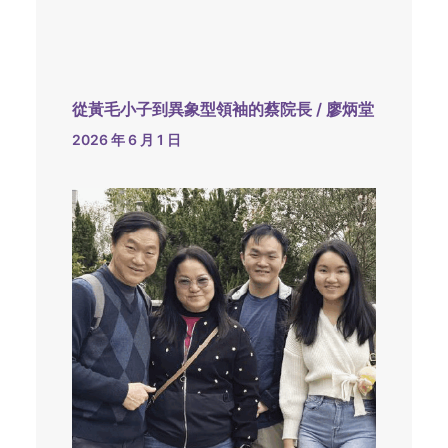
從黃毛小子到異象型領袖的蔡院長 / 廖炳堂
2026 年 6 月 1 日