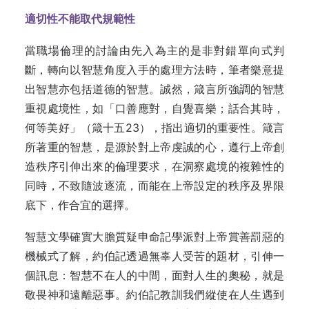
適切性不能取代規範性
當職場倫理的討論由先入為主的是非對錯單向式判
斷，轉向以智慧角度入手的處理方法時，筆者樂意提
出智慧亦包括道德的智慧。誠然，箴言所強調的智慧
重視處境性，如「口善應對，自覺喜樂；話合其時，
何等美好」（箴十五23），指出適切的重要性。箴言
所著重的智慧，是源於對上帝虔誠的心，遵行上帝創
造秩序引伸出來的倫理要求，在洞察處境的複雜性的
同時，不致隨波逐流，而能在上帝設定的秩序及界限
底下，作合宜的選擇。
智慧文學確實大膽質疑申命記學派對上帝賞善罰惡的
機械式了解，約伯記透過無辜人受苦的題材，引伸一
個訊息：智慧不在人的中間，面對人生的奧秘，就是
敬畏神和遠離惡事。約伯記教訓我們縱使在人生遇到