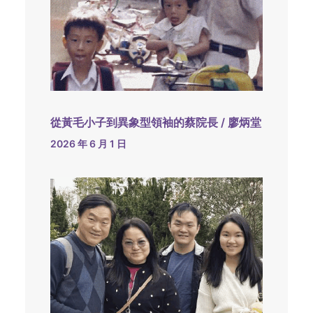
從黃毛小子到異象型領袖的蔡院長 / 廖炳堂
2026 年 6 月 1 日