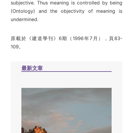
subjective. Thus meaning is controlled by being
(Ontology) and the objectivity of meaning is
undermined.
原載於《建道學刊》6期（1996年7月），頁83-
109。
最新文章