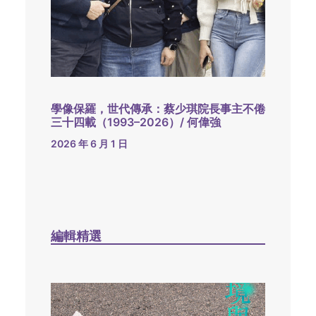
學像保羅，世代傳承：蔡少琪院長事主不倦
三十四載（1993–2026）/ 何偉強
2026 年 6 月 1 日
編輯精選