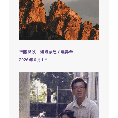
神賜良牧，建道蒙恩 / 蕭壽華
2026 年 6 月 1 日