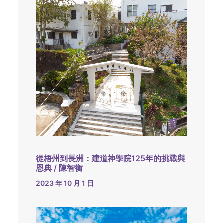
從梧州到長洲：建道神學院125年的挑戰與
恩典 / 陳智衡
2023 年 10 月 1 日