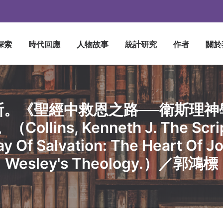
探索
時代回應
人物故事
統計研究
作者
關於
斯。《聖經中救恩之路──衛斯理神
Collins, Kenneth J. The Scri
y Of Salvation: The Heart Of J
Wesley's Theology.）／郭鴻標