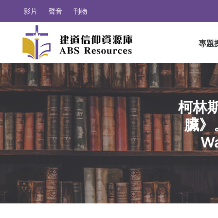
影片
聲音
刊物
專題
柯林
臟》。（
Wa