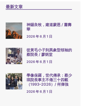
最新文章
神賜良牧，建道蒙恩 / 蕭壽
華
2026 年 6 月 1 日
從黃毛小子到異象型領袖的
蔡院長 / 廖炳堂
2026 年 6 月 1 日
學像保羅，世代傳承：蔡少
琪院長事主不倦三十四載
（1993–2026）/ 何偉強
2026 年 6 月 1 日