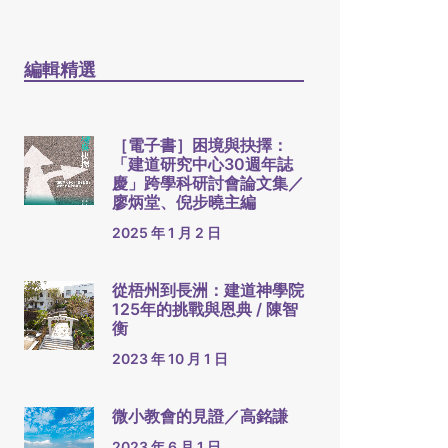
編輯精選
［電子書］困境與抉擇：
「建道研究中心30週年誌
慶」跨學科研討會論文集／
廖炳堂、倪步曉主編
2025 年 1 月 2 日
從梧州到長洲：建道神學院
125年的挑戰與恩典 / 陳智
衡
2023 年 10 月 1 日
微小教會的見證／高銘謙
2023 年 6 月 1 日