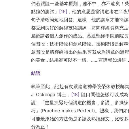
們若跟隨一些基本原則，雖不中，亦不遠矣！柴培爾 (
點鐘的測試」
[16]
，他的意思是當講道者在半夜
句子清晰簡短地回答。這樣，他的講章才能簡潔
都受到良好的解經技術訓練，坊間釋經資料充足
屬於講者個人創作的成品。慕迪聖經學院前院長
個階段：技術階段和創意階段。技術階段是解釋
意階段是將釋經得出的結果剪裁成為講章的過程
的美食，結果卻可以不一樣。……宣講就如烘餅
結語
執筆至此，記起有次跟建道神學院榮休教授鄺炳釗
J. Ockenga 博士，
[18]
隨口問他怎樣可以成為一
說：「盡量抓緊每個講道的機會，多講、多操練
巧」(Practice makes Perfect)
可能最原始的方法仍是多讀及熟讀經文，比較多
分為止！