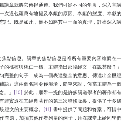
篇講章就將它傳得通透。我們可從不同的角度，深入宣講
一次過包羅萬有地提及奉獻的原因、奉獻的態度、奉獻的
忘記。既是如此，倒不如將其中一面的真理，詳盡深入講
文焦點信息。講章的焦點信息是將所有重要內容維繫在一
子的桃核與桃仁一樣。主體指出那段經文「在說甚麼？」
句完整的句子，成為一個表達整全的意思、傳達出全段經
補語』這兩個名詞令你混淆，簡單來說，你當主體為一個
念。」
[10]
於此，順帶一提的是許多講道學者的著作都有
有羅賓遜在其經典著作的第三次增修版裏，提供了十多條
段經文的主要概念。
[11]
書中提供了問題和答案，可惜中
作問題，加插其他作者列舉的例子，用在課堂上給同學們