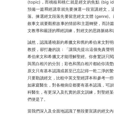
(topic)，而桃核和桃仁就是經文的焦點 (big idea
預備一篇釋經講章就先要揀選一段宣講經文，
落。揀選經文段落先要留意經文文體 (genr
敘事文就要觀察故事的情節和主題轉變，而詩
文教導和嚴謹的釋經訓練，對經文的思路脈絡和
誠然，認識通曉新約希臘文和舊約希伯來文對明
教授，卻打趣的說：「讓我先提出這個免責聲明 
希伯來文和希臘文才能理解聖經。你會驚訝只閱
與黑白相片的分別；彩色和黑白相片都給你清楚
原文只有基本認識或甚至已忘記得一乾二淨的繁
只要勤讀經文，比較中英文聖經譯本和參考一些
如家庭醫生，對各種病症都要有基本認識，可診
科醫生，有更深入及扎實的原文訓練，對聖經某
們便是了。
當我們深入及全面地認識了整段要宣講的經文內