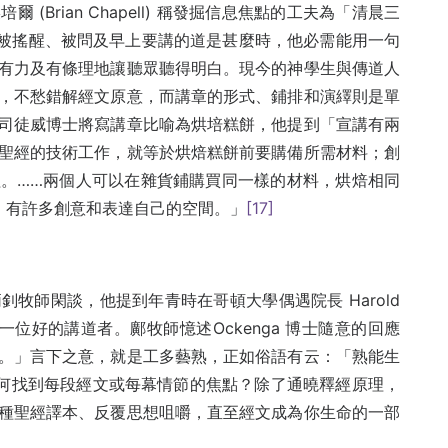
Brian Chapell) 稱發掘信息焦點的工夫為「清晨三
被搖醒、被問及早上要講的道是甚麼時，他必需能用一句
有力及有條理地讓聽眾聽得明白。現今的神學生與傳道人
，不愁錯解經文原意，而講章的形式、鋪排和演繹則是單
司徒威博士將寫講章比喻為烘培糕餅，他提到「宣講有兩
聖經的技術工作，就等於烘焙糕餅前要購備所需材料；創
。……兩個人可以在雜貨鋪購買同一樣的材料，烘焙相同
，有許多創意和表達自己的空間。」
[17]
牧師閑談，他提到年青時在哥頓大學偶遇院長 Harold
位好的講道者。鄺牧師憶述Ockenga 博士隨意的回應
。」言下之意，就是工多藝熟，正如俗語有云：「熟能生
。照樣，我們如何找到每段經文或每幕情節的焦點？除了通曉釋經原理，
種聖經譯本、反覆思想咀嚼，直至經文成為你生命的一部