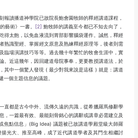
刻報讀播道神學院已故院長鮑會園牧師的釋經講道課程，
《演講的藝術》一書。
[2]
鮑牧師的講義至今都已不知去向了，
吃得太飽，以免血液流到胃部影響腦袋運作。誠然，釋經
者熟識聖經、掌握經文原意及熟練釋經原理等，後者則需
及臨場演講技巧等等。過去幾十年繁忙的牧會生涯中，實
論。近這幾年，因回建道母院事奉，更要教授講道法，於
其中一個驚人發現 ( 最少對我來說是這樣 ) 就是：講道
遞一個主題信息的議題。
一直都是古今中外、流傳久遠的共識，從希臘羅馬修辭學
息，一篇最有效、最能刻骨銘心的講辭或講章必需建立及
焦點信息」(Big Idea) 議題被已故講道學殿堂級大師羅
新倡議，將它發揚光大、推至高峰，成了近代講道學者及其門生相繼討