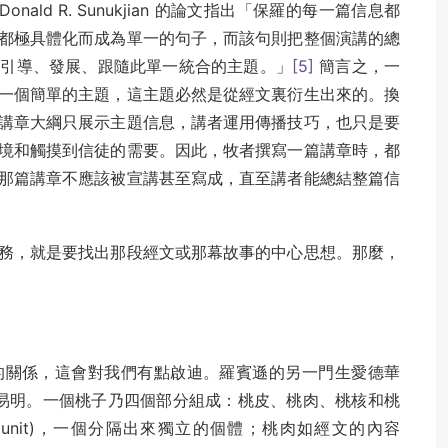
nald R. Sunukjian 的論文指出「保羅的每一篇信息都
都極具體化而成為單一的句子，而該句則把整個演講的總
是引導、發展、跟隨此單一統合的主題。」
[5]
簡言之，一
一個簡單的主題，這主題必然是從經文裏衍生出來的。換
講章大綱只展示主題信息，講者運用傳播技巧，也只是要
境和觸摸到信徒的需要。因此，牧者撰寫一篇講章時，都
那篇講章不應該被宣講甚至寫成，直至講者能總結整篇信
務，就是要找出那段經文或那幕故事的中心思想。那麼，
的關係，這會對我們有點啟迪。羅賓遜的另一門生愛德華
經文，簡單易明。一個桃子乃四個部分組成：桃皮、桃肉、桃核和桃
 (unit)，一個分隔出來獨立的個體；桃肉如經文的內容