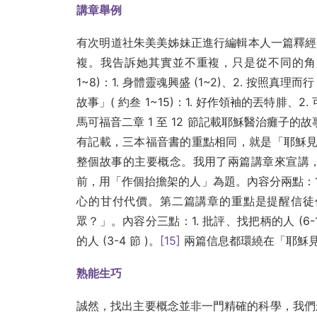
講章舉例
有次明道社朱美美姊妹正進行編輯本人一篇釋經講
複。我告訴她其實並不重複，只是從不同的角
1~8)：1. 身體靈魂興盛 (1~2)、2. 按照真理
故事」( 約叁 1~15)：1. 好作領袖的丟特腓、
馬可福音二章 1 至 12 節記載耶穌醫治癱子的故事，
有記載，三本福音書的重點相同，就是「耶穌見他們
整個故事的主要概念。我用了兩篇講章來宣講
前，用「作個抬擔架的人」為題。內容分兩點：1
心的甘付代價。第二篇講章的重點是提醒信徒
眾？」。內容分三點：1. 批評、找把柄的人 (6-10
的人 (3-4 節 )。
[15]
兩篇信息都環繞在「耶穌
熟能生巧
誠然，找出主要概念並非一門精確的科學，我們