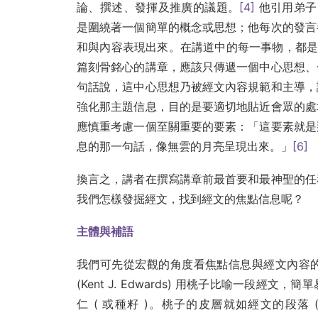
論、撰述、發揮及推廣的議題。
[4]
他引用弟子Do
是圍繞著一個簡單的概念或思想；他每次的發言
和與內容表現出來。在講道中的每一事物，都
篇刻骨銘心的講章，應該只傳遞一個中心思想、
句話說，這中心思想乃被經文內容規範和主導，
強化那主題信息，目的是要適切地貼近會眾的處
應慎重考慮一個至關重要的要素：「這要素就是
息的那一句話，像無雲的月亮呈現出來。」
[6]
換言之，講者在撰寫講章前最首要和最神聖的任
我們怎樣發掘經文，找到經文的焦點信息呢？
主體與補語
我們可先從宏觀的角度看焦點信息與經文內容
(Kent J. Edwards) 用桃子比喻一段
仁 ( 或種籽 )。桃子的皮層就如經文的段落