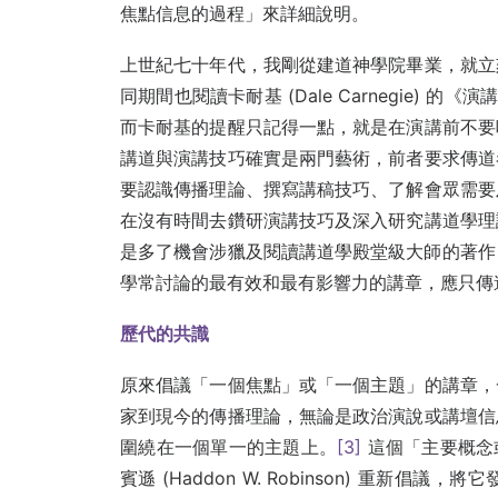
焦點信息的過程」來詳細說明。
上世紀七十年代，我剛從建道神學院畢業，就立
同期間也閱讀卡耐基 (Dale Carnegie) 的
而卡耐基的提醒只記得一點，就是在演講前不要
講道與演講技巧確實是兩門藝術，前者要求傳道
要認識傳播理論、撰寫講稿技巧、了解會眾需要
在沒有時間去鑽研演講技巧及深入研究講道學理
是多了機會涉獵及閱讀講道學殿堂級大師的著作，
學常討論的最有效和最有影響力的講章，應只傳
歷代的共識
原來倡議「一個焦點」或「一個主題」的講章，
家到現今的傳播理論，無論是政治演說或講壇信
圍繞在一個單一的主題上。
[3]
這個「主要概念或
賓遜 (Haddon W. Robinson) 重