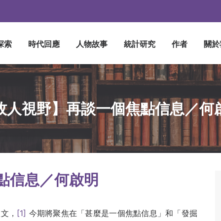
探索
時代回應
人物故事
統計研究
作者
關於
牧人視野】再談一個焦點信息／何
點信息／
何啟明
短文，
[1]
今期將聚焦在「甚麼是一個焦點信息」和「發掘