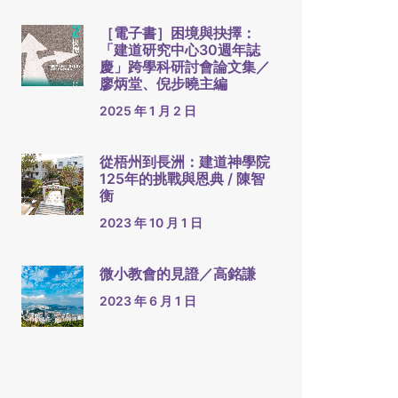
［電子書］困境與抉擇：
「建道研究中心30週年誌
慶」跨學科研討會論文集／
廖炳堂、倪步曉主編
2025 年 1 月 2 日
從梧州到長洲：建道神學院
125年的挑戰與恩典 / 陳智
衡
2023 年 10 月 1 日
微小教會的見證／高銘謙
2023 年 6 月 1 日