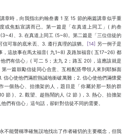
章時，向我指出約翰叁書 1 至 15 節的兩篇講章似乎重
度或焦點宣講而已。第一篇是「在真道上同工」( 約叁
而行 (3~4)、3. 在真道上同工 (5~8)。第二篇是「三位信徒的
2. 可信可靠的底米丟、3. 遵行真理的該猶。
[14]
另一例子是
這故事在馬太福音( 九1~8) 及路加福音( 五17~26) 都
有信心」( 可二 5；太九 2；路五 20)，這應該就是
，第一篇鼓勵信徒同心合意、互相配搭帶領人來到耶穌面
. 信心使他們滿腔熱誠地衝破萬難；2. 信心使他們滿懷愛
作一個熱心、抬擔架的人，題目是「你屬於那一類的群
 節 )、2. 觀望、趁熱鬧的人 (2 節 )，3. 熱心、抬擔架
見他們有信心」這句話，卻針對信徒不同的需要。
永不能聲稱準確無誤地找出了作者確切的主要概念，但我