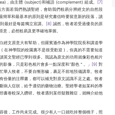
)，由主體 (subject)和補語 (complement) 組成。
[7]
這方面若我們熟讀聖經，會助我們較易分辨經文的自然段
e)。最簡單和最基本的原則是研究書信時要留意新的段落，讀
篇則最好是每篇獨立宣講。
[8]
誠然，牧者若受過優良的原
原意，必然較易及更準確地掌握。
白經文原意大有幫助，但羅賓遜作為神學院院長和講道學
( 在神學院的校園裏不是很受歡迎 )，你真的不需要知道
讀英文聖經已學到很多。我認為原文的功用就像彩色相片
的影像，只是彩色相片會多一點深度和“顏色＂。」
[9]
對
忙華人牧者，不要自慚形穢，裹足不前地預備講章。牧者
有份量的注釋書，都可以補充對原文認識不足之處。牧者
斷病人症狀，給予適切的藥物治療。聖經學者如某科的專
些書卷較深入鑽研。牧者遇到某些疑難雜症，就轉介給他
容後，工作尚未完成。很少有人一口就吃掉整個桃子，照