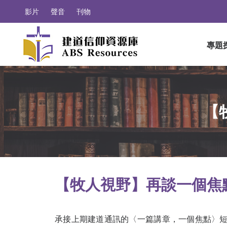
影片
聲音
刊物
專題
【
【牧人視野】再談一個焦
承接上期建道通訊的〈一篇講章，一個焦點〉