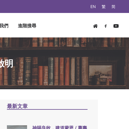
EN
繁
简
我們
進階搜尋
啟明
最新文章
神賜良牧，建道蒙恩 / 蕭壽