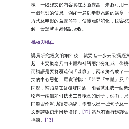
樣，一段經文的內容實在太過豐富，未必可用一
一個焦點的信息，例如一篇以奉獻為題的講章，
方式及奉獻的益處等等，信徒難以消化，也容易
解，會眾就更易銘記吸收。
桃核與桃仁
講員研究經文的細節後，就要進一步去發掘經
起，主要概念乃由主體和補語兩部分組成，像桃
而補語是要答覆這個「甚麼」，兩者拼合成了一
文的中心思想。羅賓遜指出「若果『主體』及『
問題，補語是在答覆那問題，兩者就組成一個概
略舉一兩個如何找出主要概念的例子，然而，只
問題習作幫助讀者操練，學習找出一些句子及一
文翻譯版仍未同步增修，
[12]
我只有自行翻譯習
操練。
[13]