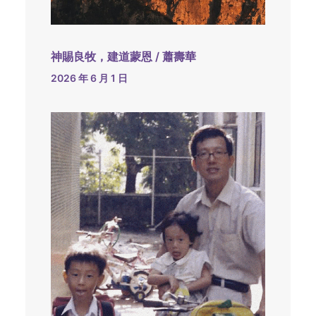
神賜良牧，建道蒙恩 / 蕭壽華
2026 年 6 月 1 日