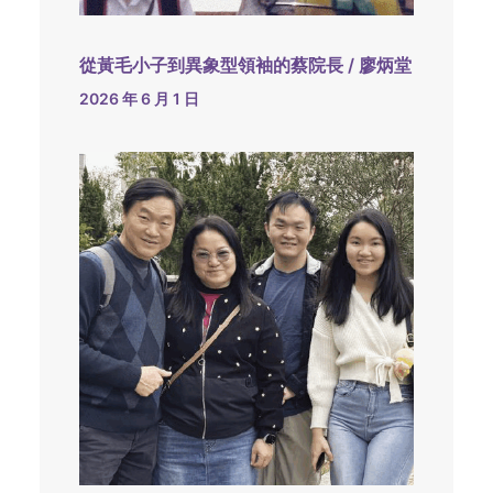
從黃毛小子到異象型領袖的蔡院長 / 廖炳堂
2026 年 6 月 1 日