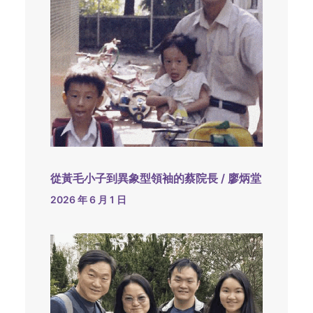
從黃毛小子到異象型領袖的蔡院長 / 廖炳堂
2026 年 6 月 1 日