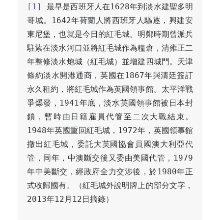
[1]
 最早是西班牙人在1628年到淡水建聖多明
哥城。1642年荷蘭人將西班牙人驅逐，興建安
東尼堡，也就是今日的紅毛城。明鄭時期曾派兵
駐紥在淡水河口並將紅毛城作為糧倉，清雍正二
年整修淡水炮城（紅毛城）並增建四城門。天津
條約淡水開港通商，英國在1867年與清廷簽訂
永久租約，將紅毛城作為英國領事館。太平洋戰
爭爆發，1941年底，淡水英國領事館被日本封
鎖，暫時由日籍雇員代管至二次大戰結束。
1948年英國重回紅毛城，1972年，英國領事館
撤出紅毛城，委託大英國協會員國澳大利亞代
管，同年，中澳斷交後又委由美國代管，1979
年中美斷交，經政府全力交涉後，於1980年正
式收歸國有。（紅毛城外說明牌上的部分文字，
2013年12月12日摘錄）
