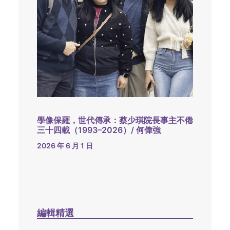
學像保羅，世代傳承：蔡少琪院長事主不倦
三十四載（1993–2026）/ 何偉強
2026 年 6 月 1 日
編輯精選