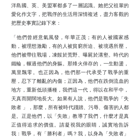
洋島國、英、美盟軍都多了一層認識。她把父祖輩的
愛化作文字，把戰俘的生活用深情複述，盡力客觀的
把歷史事實記錄下來：
「他們曾經意氣風發，年華正茂；有的人被國家感
動，被理想激勵，有的人被貧窮所迫、被境遇所壓，
他們被帶往戰場，凍餒於荒野、曝屍於溝壑。時代的
鐵輪，輾過他們的身軀。那烽火倖存的，一生動盪，
萬里飄零。也正因為，他們那一代承受了戰爭的重
壓，忍下了離亂的內傷；正因為，他們在跌倒流血的
地方，重新低頭播種，我們這一代，得以在和平中，
天真而開闊地長大。如果有人說，他們是戰爭的「失
敗者 」，那麼，所有被時代踐踏、污辱、傷害的人都
是。正是他們，以「失敗」教導了我們，什麼才是真
正值得追求的價值。請凝視我的眼睛，誠實地告訴
我：戰爭，有「勝利者」嗎？我，以身為「失敗者」