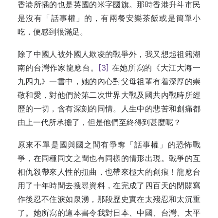
香港所插的也是英國的米字國旗。那時香港升斗市民
是沒有「話事權」的，有兩餐安樂茶飯或是簡單小
吃，便感到很滿足。
除了中國人被外國人欺凌的戰爭外，我又想起祖籍湖
南的台灣作家龍應台。
[3]
在她所寫的《大江大海一
九四九》一書中，她的內心對父母祖輩有着深厚的崇
敬和愛，對他們於第二次世界大戰及國共內戰時所經
歷的一切，含有深刻的同情。人生中的悲苦和創痛都
由上一代所承擔了，但是他們至終得到甚麼呢？
原來不單是國與國之間有爭奪「話事權」的恐怖戰
爭，在同種同文之間也有同樣的情形出現。戰爭的互
相仇殺帶來人性的扭曲，也帶來極大的創痕！龍應台
用了十年時間去搜尋資料，在完成了四百天的閉關寫
作後忍不住淚如泉湧，那段歷史實在太殘忍和太沉重
了。她所寫的這本書令我對日本、中國、台灣、太平