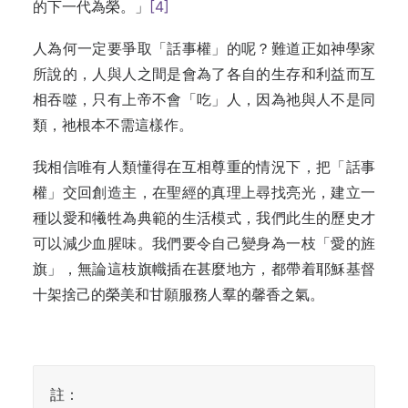
的下一代為榮。」
[4]
人為何一定要爭取「話事權」的呢？難道正如神學家
所說的，人與人之間是會為了各自的生存和利益而互
相吞噬，只有上帝不會「吃」人，因為祂與人不是同
類，祂根本不需這樣作。
我相信唯有人類懂得在互相尊重的情況下，把「話事
權」交回創造主，在聖經的真理上尋找亮光，建立一
種以愛和犧牲為典範的生活模式，我們此生的歷史才
可以減少血腥味。我們要令自己變身為一枝「愛的旌
旗」，無論這枝旗幟插在甚麼地方，都帶着耶穌基督
十架捨己的榮美和甘願服務人羣的馨香之氣。