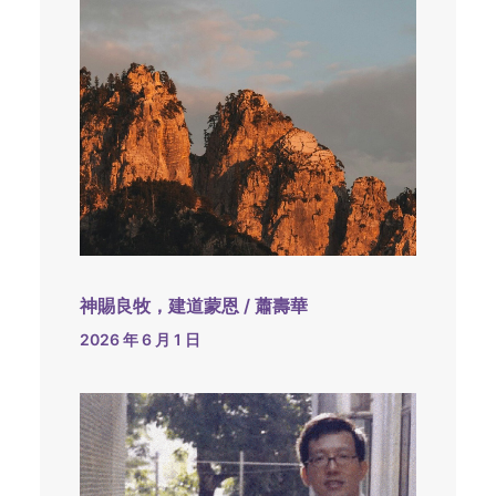
神賜良牧，建道蒙恩 / 蕭壽華
2026 年 6 月 1 日