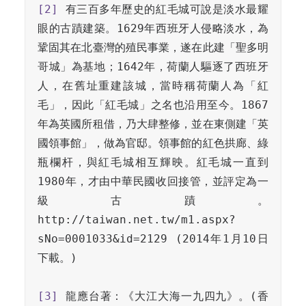
[2]
 有三百多年歷史的紅毛城可說是淡水最耀
眼的古蹟建築。1629年西班牙人侵略淡水，為
鞏固其在北臺灣的殖民事業，遂在此建「聖多明
哥城」為基地；1642年，荷蘭人驅逐了西班牙
人，在舊址重建該城，當時稱荷蘭人為「紅
毛」，因此「紅毛城」之名也沿用至今。1867
年為英國所租借，乃大肆整修，並在東側建「英
國領事館」，做為官邸。領事館的紅色拱廊、綠
瓶欄杆，與紅毛城相互輝映。紅毛城一直到
1980年，才由中華民國收回接管，並評定為一
級古蹟。
http://taiwan.net.tw/m1.aspx?
sNo=0001033&id=2129 (2014年1月10日
下載。)

[3]
 龍應台著：《大江大海一九四九》。(香