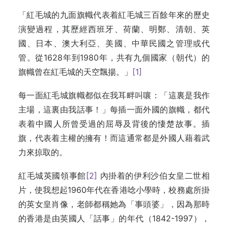
「紅毛城的九面旗幟代表着紅毛城三百餘年來的歷史
演變過程，其歷經西班牙、荷蘭、明鄭、清朝、英
國、日本、澳大利亞、美國、中華民國之管理或代
管。從1628年到1980年，共有九個國家（朝代）的
旗幟曾在紅毛城的天空飄揚。」
[1]
每一面紅毛城旗幟都似在我耳畔叫嚷：「這裏是我作
主場，這裏由我話事！」每插一面外國的旗幟，都代
表着中國人所曾受過的屈辱及背後的悽楚故事。插
旗，代表着主權的擁有！而這通常都是外國人藉着武
力來掠取的。
紅毛城英國領事館
[2]
內掛着的伊利沙伯女皇二世相
片，使我想起1960年代在香港唸小學時，校務處所掛
的英女皇肖像，老師都稱她為「事頭婆」，因為那時
的香港是由英國人「話事」的年代（1842-1997），