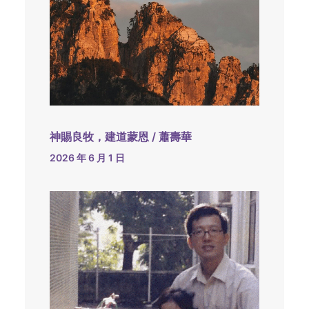
神賜良牧，建道蒙恩 / 蕭壽華
2026 年 6 月 1 日