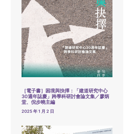
［電子書］困境與抉擇：「建道研究中心
30週年誌慶」跨學科研討會論文集／廖炳
堂、倪步曉主編
2025 年 1 月 2 日