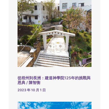
從梧州到長洲：建道神學院125年的挑戰與
恩典 / 陳智衡
2023 年 10 月 1 日