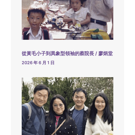
從黃毛小子到異象型領袖的蔡院長 / 廖炳堂
2026 年 6 月 1 日