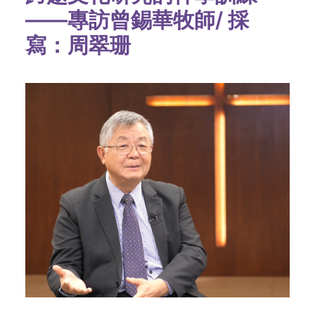
——專訪曾錫華牧師/ 採
寫：周翠珊