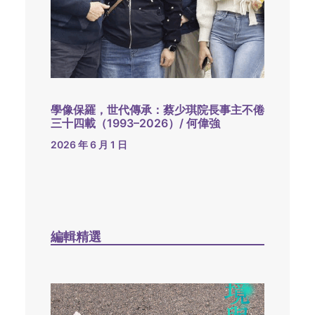
學像保羅，世代傳承：蔡少琪院長事主不倦
三十四載（1993–2026）/ 何偉強
2026 年 6 月 1 日
編輯精選