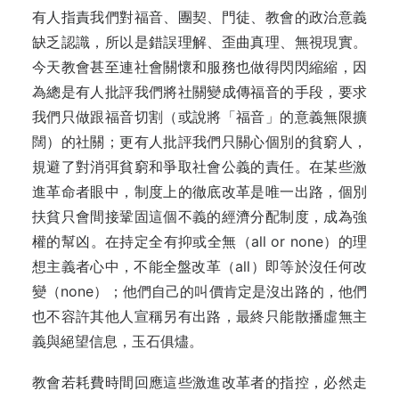
有人指責我們對福音、團契、門徒、教會的政治意義
缺乏認識，所以是錯誤理解、歪曲真理、無視現實。
今天教會甚至連社會關懷和服務也做得閃閃縮縮，因
為總是有人批評我們將社關變成傳福音的手段，要求
我們只做跟福音切割（或說將「福音」的意義無限擴
闊）的社關；更有人批評我們只關心個別的貧窮人，
規避了對消弭貧窮和爭取社會公義的責任。在某些激
進革命者眼中，制度上的徹
底改革是唯一出路，個別
扶貧只會間接鞏固這個不義的經濟分配制度，成為強
權的幫凶。在持定全有抑或全無（all or none）的理
想主義者心中，不能全盤改革（all）即等於沒任何改
變（none）；他們自己的叫價肯定是沒出路的，他們
也不容許其他人宣稱另有出路，最終只能散播虛無主
義與絕望信息，玉石俱燼。
教會若耗費時間回應這些激進改革者的指控，必然走