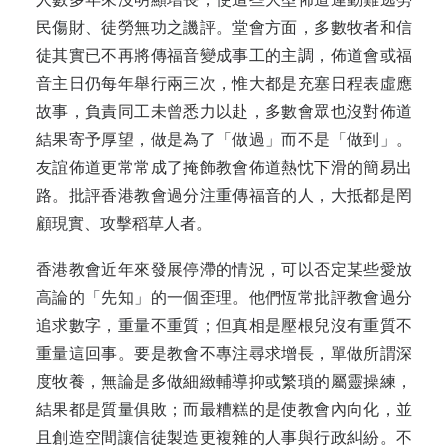
民傷財、徒勞無功之譏評。堂會方面，多數牧者和信
徒其實已不再將傳福音變成事工的主調，佈道會或福
音主日仍每年舉行兩三次，惟大都是充塞日程表虛應
故事，負責同工未曾悉力以赴，多數會眾也沒對佈道
結果寄予厚望，做是為了「做過」而不是「做到」。
友誼佈道更常常成了掩飾教會佈道熱忱下滑的簡易出
路。批評香港教會過分注
重傳福音的人，大抵都是罔
顧現實、攻擊稻草人者。
香港教會近年來發展停滯的情況，可以否定某些愛放
高論的「先知」的一個歪理。他們恆常批評教會過分
追求數字，重量不重質；但真相是壓根兒沒有重質不
重量這回事。要是教會不專注尋求增長，單做所謂深
度牧養，無論是多做細緻輔導抑或繁瑣的屬靈操練，
結果都是質量俱敗；而最糟糕的是使教會內向化，並
且創造空間讓信徒製造更複雜的人事與行政糾紛。不