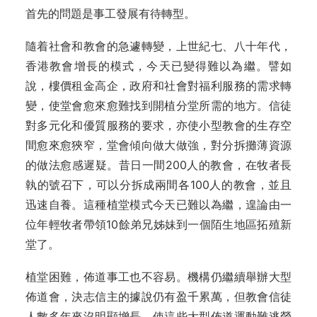
首先的問題是事工發展有待轉型。
隨着社會和教會的急遽轉變，上世紀七、八十年代，
香港教會增長的模式，今天已變得難以為繼。譬如
說，樓價租金高企，政府和社會對福利服務的需求轉
變，使堂會愈來愈難找到開植分堂所需的地方。信徒
對多元化和優質服務的要求，亦使小型教會的生存空
間愈來愈狹窄，堂會傾向做大做強，對分拆攤薄資源
的做法愈感遲疑。昔日一間200人的教會，在牧者長
執的號召下，可以分拆成兩間各100人的教會，並且
迅速自養。這種植堂模式今天已難以為繼，遑論由一
位年輕牧者帶領10餘弟兄姊妹
到一個陌生地區拓殖新
堂了。
植堂困難，佈道事工也不容易。機構仍繼續舉辦大型
佈道會，決志信主的據說仍有盈千累萬，但教會信徒
人數多年來沒明顯增長，使這些大型佈道運動難逃勞