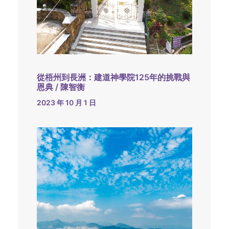
從梧州到長洲：建道神學院125年的挑戰與
恩典 / 陳智衡
2023 年 10 月 1 日