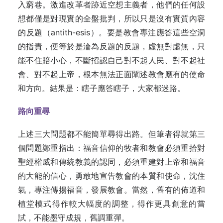
入窮巷。激進改革者跡近空想主義者，他們的任何設
想都僅是對現實的全盤批判，所以只是沒有實質內容
的反題（antith-esis）。要是教會專注應答這些空洞
的指責，便等於是淪為反題的反題，虛無對虛無，只
能不住賠小心，不斷招認自己對不起人民、對不起社
會、對不起上帝，根本無法正面闡述教會應有的使命
和方向。結果是：瞎子應答瞎子，大家都迷路。
路向重尋
上述三大問題都不能簡單尋得出路。但筆者得就第三
個問題鄭重指出：福音信仰的牧者和教會必須重拾對
聖經權威和傳統教義的認同，必須重建對上帝和福音
的大能的信心，勇敢地宣告教會的本質和使命，沈住
氣，專注傳揚福音，發展教會。當然，舊有的佈道和
植堂模式得作較大幅度的調整，得作更具創意的嘗
試，不能墨守成規，舊調重彈。