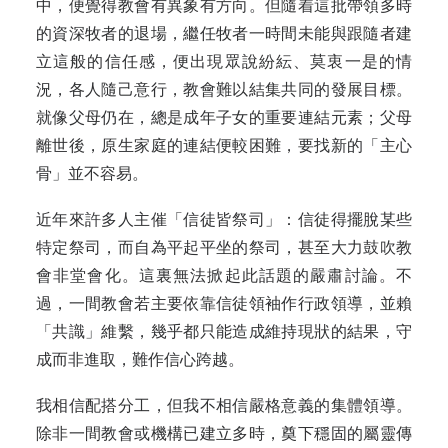
中，便覺得教會有異象有方向。但隨着這批帶領多時
的資深牧者的退場，繼任牧者一時間未能與跟隨者建
立這般的信任感，便出現眾說紛紜、莫衷一是的情
況，各人隨己意行，教會難以結集共同的發展目標。
就像父母仍在，總是成年子女的重要連結元素；父母
離世後，原生家庭的連結便較困難，要找新的「主心
骨」並不容易。
近年來許多人主催「信徒皆祭司」：信徒得擺脫某些
特定祭司，而自為平起平
坐的祭司，甚至大力鼓吹教
會非堂會化。這裏無法掀起此話題的嚴肅討論。不
過，一間教會若主要依靠信徒領袖作行政領導，並賴
「共識」維繫，幾乎都只能造成維持現狀的結果，守
成而非進取，難作信心跨越。
我相信配搭分工，但我不相信嚴格意義的集體領導。
除非一間教會或機構已
建立多時，奠下穩固的屬靈傳