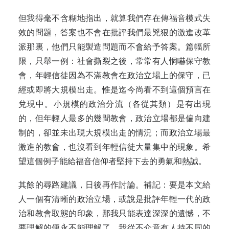
但我得毫不含糊地指出，就算我們存在傳福音模式失
效的問題，答案也不會在批評我們最兇狠的激進改革
派那裏，他們只能製造問題而不會給予答案。篇幅所
限，只舉一例：社會撕裂之後，常常有人恫嚇保守教
會，年輕信徒因為不滿教會在政治立場上的保守，已
經或即將大規模出走。惟是迄今尚看不到這個預言在
兌現中。小規模的政治分流（各從其類）是有出現
的，但年輕人最多的幾間教會，政治立場都是偏向建
制的，卻並未出現大規模出走的情況；而政治立場最
激進的教會，也沒看到年輕信徒大量集中的現象。希
望這個例子能給福音信仰者堅持下去的勇氣和熱誠。
其餘的尋路建議，日後再作討論。補記：要是本文給
人一個有清晰的政治
立場，或說是批評年輕一代的政
治和教會取態的印象，那我只能表達深深的遺憾，不
要理解的便永不能理解了。我從不介意有人持不同的