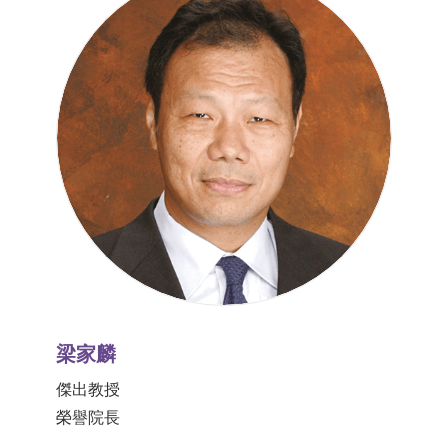
梁家麟
傑出教授
榮譽院長