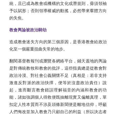
統，且已成為教會或機構的文化或潛規則，毋須領袖
予以賦形；否則領導權威的動搖，必然帶來羣體方向
的失焦。
教會輿論被政治騎劫
造成教會迷失方向的第三個原因，是香港教會給政治
化至一個嚴重扭曲失常的地步。
翻閱基督教報刊或瀏覽各網絡平台，鋪天蓋地的輿論
是對傳統教牧和教會的批評，這些指責總是從教會對
政治冷漠、對社會公義關懷不足（真相是：若非支持
激進反對派的政治抉擇，便等於沒盡政治責任）說
起，進而斷言教會錯誤理解福音的內涵和教會的功
能，諸如強調個人得救便既抽離現實又偏離真理，單
扣定人性本質而不涉及頭條新聞便是離地信仰，呼籲
人們悔改並加入教會乃只顧自己的利益（所以決志者