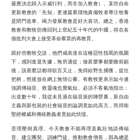
最應決志歸入示威行列，而非加入教會）。某些自命
更新教會的「先知」更連篇累牘地責備牧者專注牧養
是閉門造車、竭力發展教會是好大喜功。總之，香港
教會和教牧彷彿回到上世紀五十年代的中國，得在各
個批判大會上接受革命羣眾的再教育。
跟好些教牧交談，他們咸表達在這種惡性指罵的氛圍
下，感到進退失據，無所適從；做甚麼事都要瞻前顧
後，說甚麼話都得欲言又止，免得給野生捕獲，捉住
把柄，然後放在網上無情公審。有教牧更表示如今連
強調傳福音、救靈魂也覺氣短。必須不客氣地指出：
出道數十年，我從未見過在福音派的陣營裏，新自由
主義與新包裝的社會福音的論調竟如此高亢，而捍衛
聖經權威和傳統教義者竟如此怯懦。
歪理壓倒真理。今天教會不能再理直氣壯地談傳福
音、建立團契、訓練門徒、推動教會增長，因為總是