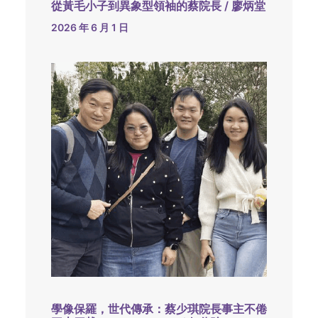
從黃毛小子到異象型領袖的蔡院長 / 廖炳堂
2026 年 6 月 1 日
學像保羅，世代傳承：蔡少琪院長事主不倦