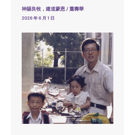
神賜良牧，建道蒙恩 / 蕭壽華
2026 年 6 月 1 日