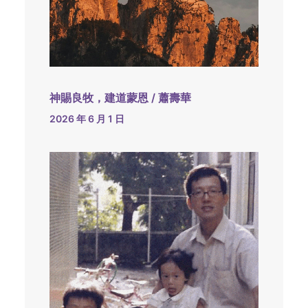
神賜良牧，建道蒙恩 / 蕭壽華
2026 年 6 月 1 日