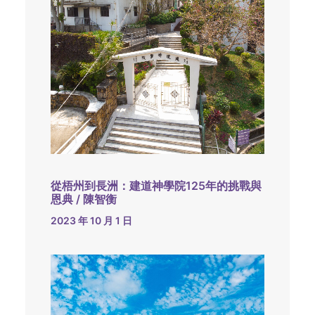
從梧州到長洲：建道神學院125年的挑戰與
恩典 / 陳智衡
2023 年 10 月 1 日