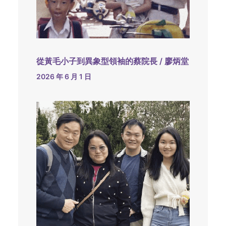
從黃毛小子到異象型領袖的蔡院長 / 廖炳堂
2026 年 6 月 1 日