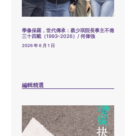
學像保羅，世代傳承：蔡少琪院長事主不倦
三十四載（1993–2026）/ 何偉強
2026 年 6 月 1 日
編輯精選