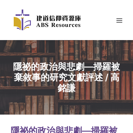
隱祕的政治與悲劇—掃羅被
棄敘事的研究文獻評述 / 高
銘謙
隱祕的政治與悲劇—掃羅被