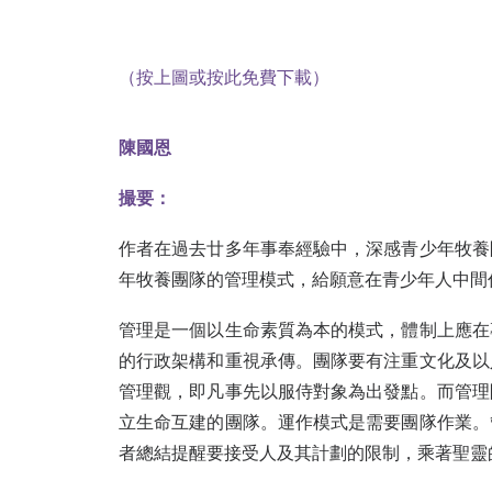
（按上圖或按此免費下載）
陳國恩
撮要：
作者在過去廿多年事奉經驗中，深感青少年牧養
年牧養團隊的管理模式，給願意在青少年人中間
管理是一個以生命素質為本的模式
，體制上
應在
的行政架構和重視承傳。團隊要有注重文化及以
管理觀，即
凡事先以服侍對象為出發點
。
而管理
立生命互建的團隊。運作模式是需要團隊作業。
者總結提醒
要接受人及其計劃的限制
，
乘著聖靈