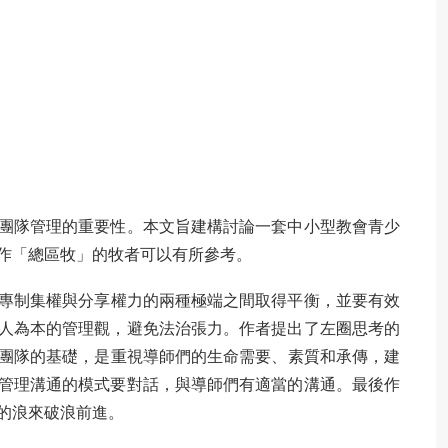
團隊管理的重要性
。本文旨
建構討論一套中小型教會青少
作「總區牧」的牧者可以有所參考。
專制集權與分享權力的兩種極端之間取得平
衡，並要有效
人為本的管理觀，避免法治張力。作者提出了左圈思考的
團隊的基礎
，是重視
導師們的生命需要
、素質和承傳，建
管理溝通的模式要對話，與導師們有適當的溝通。
最後作
的浪來破浪前
進。