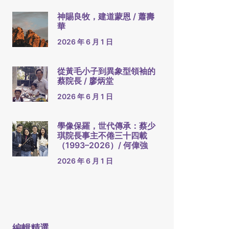
神賜良牧，建道蒙恩 / 蕭壽
華
2026 年 6 月 1 日
從黃毛小子到異象型領袖的
蔡院長 / 廖炳堂
2026 年 6 月 1 日
學像保羅，世代傳承：蔡少
琪院長事主不倦三十四載
（1993–2026）/ 何偉強
2026 年 6 月 1 日
編輯精選