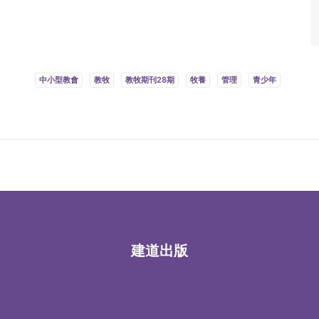
。
中小型教會
教牧
教牧期刊28期
牧養
管理
青少年
建道出版