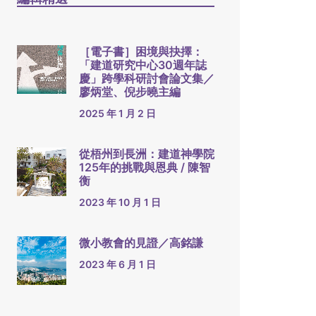
［電子書］困境與抉擇：
「建道研究中心30週年誌
慶」跨學科研討會論文集／
廖炳堂、倪步曉主編
2025 年 1 月 2 日
從梧州到長洲：建道神學院
125年的挑戰與恩典 / 陳智
衡
2023 年 10 月 1 日
微小教會的見證／高銘謙
2023 年 6 月 1 日