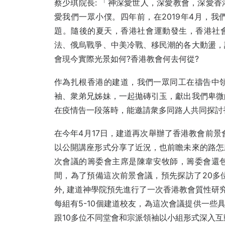
蔡少琪院長: 「神深愛世人，深愛教會，深愛
愛我們一眾小僕。四年前，在2019年4月，
題。隨後的夏天，香港社會運動發生，香港社會
法、俄烏戰爭、中美冷戰、移民潮的各大動盪，
會現今實際光景如何?香港教會何去何從?
作為扎根香港的建道，我們一眾同工在禱告中
袖、衆弟兄姊妹，一起拋磚引玉，獻出我們卑微
在疫情告一段落時，能邀請衆多同路人共同探討
在今年4月17日，建道再次舉辦了香港教會前景
以公開講座形式分享了近況，也前瞻未來的路怎
次會議的籌委會主席是陳韋安牧師，籌委會還
間，為了預備這次前景會議，預先探訪了20多
外, 建道神學院預先進行了一次香港教會質性研
每組有5-10個建道校友，為這次會議提供一些
跟10多位不同堂會和宗派領袖以小組形式深入互