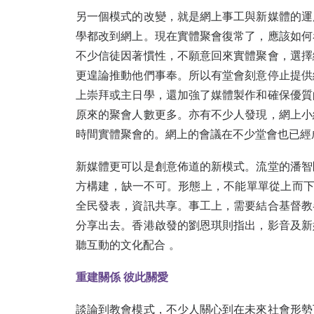
另一個模式的改變，就是網上事工與新媒體的運
學都改到網上。現在實體聚會復常了，應該如何
不少信徒因著慣性，不願意回來實體聚會，選擇
更遑論推動他們事奉。所以有堂會刻意停止提供
上崇拜或主日學，還加強了媒體製作和確保優質
原來的聚會人數更多。亦有不少人發現，網上小
時間實體聚會的。網上的會議在不少堂會也已經
新媒體更可以是創意佈道的新模式。流堂的潘智
方構建，缺一不可。形態上，不能單單從上而下
全民發表，資訊共享。事工上，需要結合基督教
分享出去。香港啟發的劉恩琪則指出，影音及新
聽互動的文化配合 。
重建關係 彼此關愛
談論到教會模式，不少人關心到在未來社會形勢