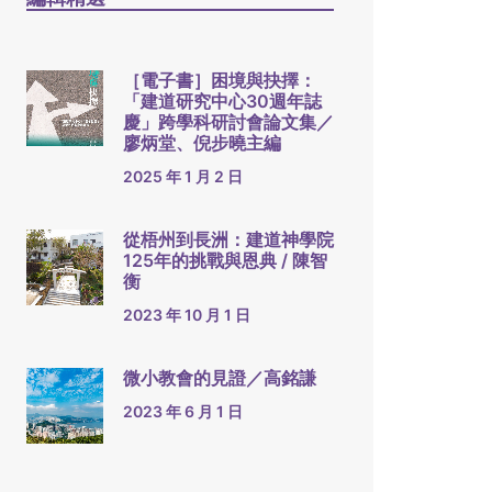
［電子書］困境與抉擇：
「建道研究中心30週年誌
慶」跨學科研討會論文集／
廖炳堂、倪步曉主編
2025 年 1 月 2 日
從梧州到長洲：建道神學院
125年的挑戰與恩典 / 陳智
衡
2023 年 10 月 1 日
微小教會的見證／高銘謙
2023 年 6 月 1 日