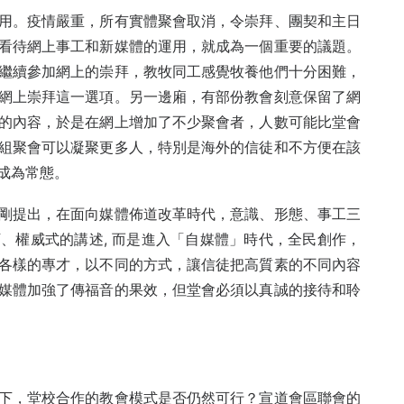
用。疫情嚴重，所有實體聚會取消，令崇拜、團契和主日
看待網上事工和新媒體的運用，就成為一個重要的議題。
繼續參加網上的崇拜，教牧同工感覺牧養他們十分困難，
網上崇拜這一選項。另一邊廂，有部份教會刻意保留了網
的內容，於是在網上增加了不少聚會者，人數可能比堂會
組聚會可以凝聚更多人，特別是海外的信徒和不方便在該
成為常態。
剛提出，在面向媒體佈道改革時代，意識、形態、事工三
、權威式的講述, 而是進入「自媒體」時代，全民創作，
各樣的專才，以不同的方式，讓信徒把高質素的不同內容
媒體加強了傳福音的果效，但堂會必須以真誠的接待和聆
下，堂校合作的教會模式是否仍然可行？宣道會區聯會的