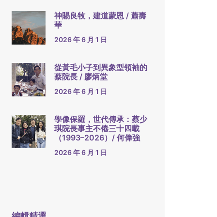
神賜良牧，建道蒙恩 / 蕭壽
華
2026 年 6 月 1 日
從黃毛小子到異象型領袖的
蔡院長 / 廖炳堂
2026 年 6 月 1 日
學像保羅，世代傳承：蔡少
琪院長事主不倦三十四載
（1993–2026）/ 何偉強
2026 年 6 月 1 日
編輯精選