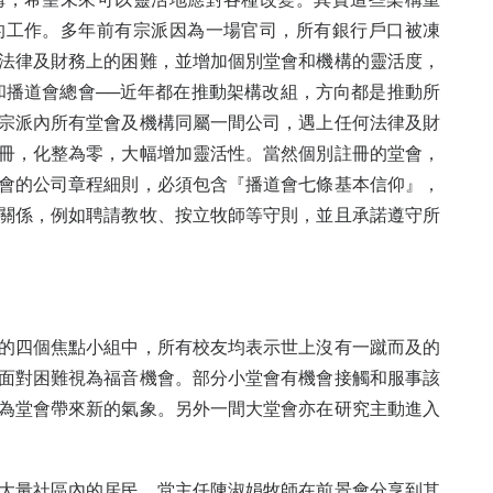
的工作。多年前有宗派因為一場官司，所有銀行戶口被凍
法律及財務上的困難，並增加個別堂會和機構的靈活度，
和播道會總會──近年都在推動架構改組，方向都是推動所
宗派內所有堂會及機構同屬一間公司，遇上任何法律及財
冊，化整為零，大幅增加靈活性。當然個別註冊的堂會，
會的公司章程細則，必須包含『播道會七條基本信仰』，
關係，例如聘請教牧、按立牧師等守則，並且承諾遵守所
的四個焦點小組中，所有校友均表示世上沒有一蹴而及的
面對困難視為福音機會。部分小堂會有機會接觸和服事該
為堂會帶來新的氣象。另外一間大堂會亦在研究主動進入
大量社區內的居民。堂主任陳淑娟牧師在前景會分享到其