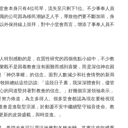
堂會本身只有4位司琴，流失至只剩下1位。不少事奉人員
職的公司因為移民潮缺乏人手，導致他們要不斷加班，身
以外保持線上崇拜，對中小堂會而言，增添了事奉人員不
人特別感動的是，在質性研究的四個焦點小組中，不少教
樂觀不是因着教會沒有困難而感到喜樂，而是深信神在困
達「神仍掌權」的信念。面對人數減少和社會情勢的新局
牧師總結這些訪談: 「這段日子裏，我深深體會到，儘管
心的同道堅持著對教會的信念。」好幾個宗派領䄂表示，
要努力佈道，為主多得人。很多堂會都認為現在要檢視現
宣道會是進取型宗派，於動盪不安中繼續堅守福音使命。教
更新的皮袋盛載，與時並進。」
構，希望未來可以靈活地應對各種改變。其實這些架構重