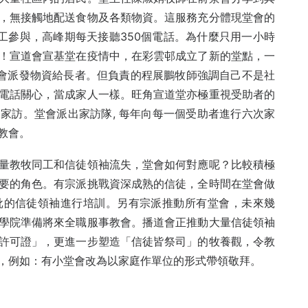
，無接觸地配送食物及各類物資。這服務充分體現堂會的
工參與，高峰期每天接聽350個電話。為什麼只用一小時
！宣道會宣基堂在疫情中，在彩雲邨成立了新的堂點，一
拜會派發物資給長者。但負責的程展鵬牧師強調自己不是社
電話關心，當成家人一樣。旺角宣道堂亦極重視受助者的
家訪。堂會派出家訪隊, 每年向每一個受助者進行六次家
教會。
量教牧同工和信徒領袖流失，堂會如何對應呢？比較積極
要的角色。有宗派挑戰資深成熟的信徒，全時間在堂會做
批的信徒領袖進行培訓。另有宗派推動所有堂會，未來幾
學院準備將來全職服事教會。播道會正推動大量信徒領袖
許可證」，更進一步塑造「信徒皆祭司」的牧養觀，令教
，例如：有小堂會改為以家庭作單位的形式帶領敬拜。