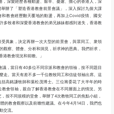
香港，深愛經歷各種動盪、艱辛、憂慮、擔心的香港人，深
我們舉辦了「塑造香港教會前景會議」，深入探討九個大課
和教會經歷翻天覆地的動盪，再加上Covid疫情、國安
許多牧者和深愛香港教會的弟兄姊妹都感到迷失，香港教
領受異象，決定再辦一次大型的前景會，與眾同工、衆領
的觀察、體會、分析和洞見，祈求神的恩典。我們祈求，
香港教會現況和前瞻。」
會議，當日有40多位不同宗派和教會的領䄂，按不同題目
麼走。當天有差不多一千位教牧同工和信徒領袖出席。這
包括高銘謙牧師和葉松茂博士。三位籌委花了大半年的時
位教會領袖，親自了解香港教會在不同層面上的情況。另
究，按不同規模的堂會，舉辦了4次教牧同工的焦點小組，
具體的教會觀察以及前瞻性建議。在今年4月14日，我們也
動交流。