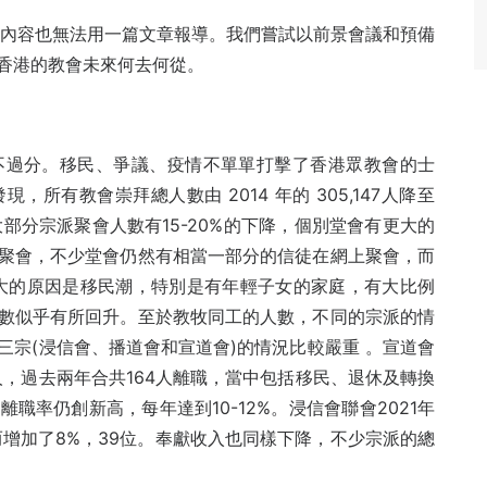
富內容也無法用一篇文章報導。我們嘗試以前景會議和預備
香港的教會未來何去何從。
不過分。移民、爭議、疫情不單單打擊了香港眾教會的士
所有教會崇拜總人數由 2014 年的 305,147人降至
化，大部分宗派聚會人數有15-20%的下降，個別堂會有更大的
聚會，不少堂會仍然有相當一部分的信徒在網上聚會，而
大的原因是移民潮，特別是有年輕子女的家庭，有大比例
數似乎有所回升。至於教牧同工的人數，不同的宗派的情
宗(浸信會、播道會和宣道會)的情況比較嚴重 。宣道會
3人，過去兩年合共164人離職，當中包括移民、退休及轉換
職率仍創新高，每年達到10-12%。浸信會聯會2021年
年反而增加了8%，39位。奉獻收入也同樣下降，不少宗派的總