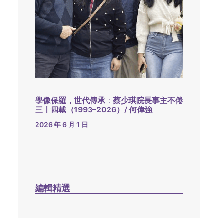
學像保羅，世代傳承：蔡少琪院長事主不倦
三十四載（1993–2026）/ 何偉強
2026 年 6 月 1 日
編輯精選