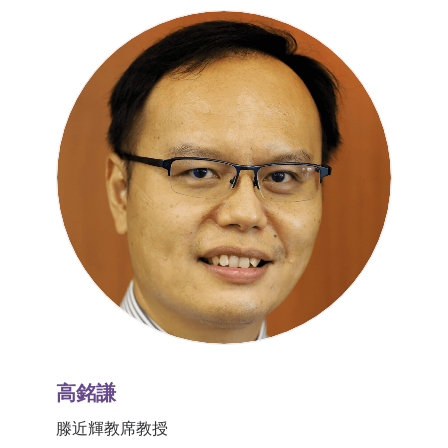
高銘謙
滕近輝教席教授