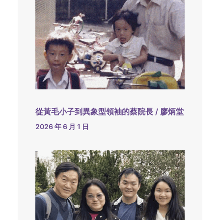
從黃毛小子到異象型領袖的蔡院長 / 廖炳堂
2026 年 6 月 1 日