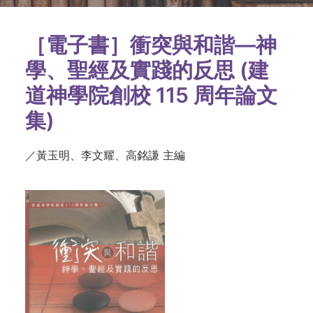
［電子書］衝突與和諧—神
學、聖經及實踐的反思 (建
道神學院創校 115 周年論文
集)
／黃玉明、李文耀、高銘謙 主編