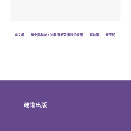
李文耀
衝突與和諧：神學 聖經及實踐的反思
高銘謙
黃玉明
建道出版