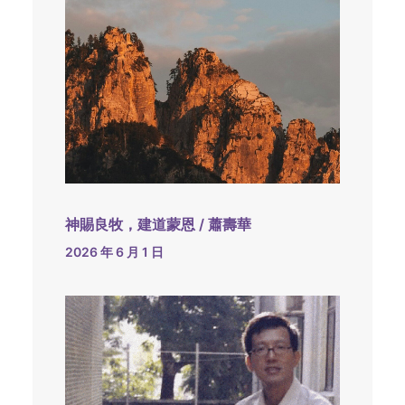
神賜良牧，建道蒙恩 / 蕭壽華
2026 年 6 月 1 日