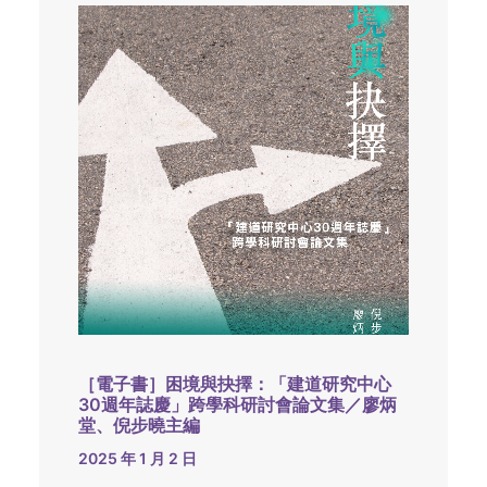
［電子書］困境與抉擇：「建道研究中心
30週年誌慶」跨學科研討會論文集／廖炳
堂、倪步曉主編
2025 年 1 月 2 日