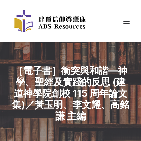
［電子書］衝突與和諧—神
學、聖經及實踐的反思 (建
道神學院創校 115 周年論文
集)／黃玉明、李文耀、高銘
謙 主編