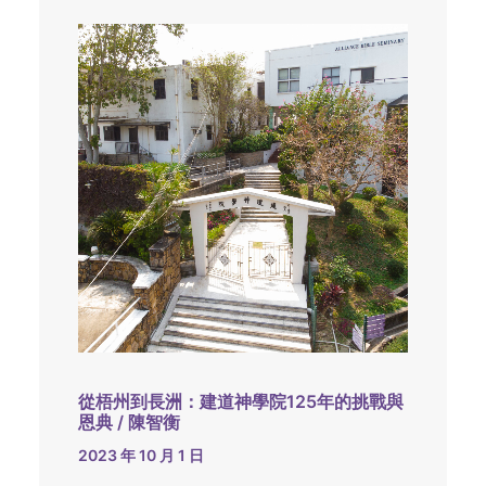
從梧州到長洲：建道神學院125年的挑戰與
恩典 / 陳智衡
2023 年 10 月 1 日