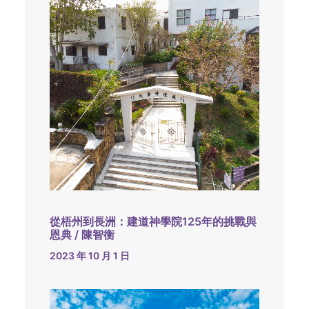
從梧州到長洲：建道神學院125年的挑戰與
恩典 / 陳智衡
2023 年 10 月 1 日