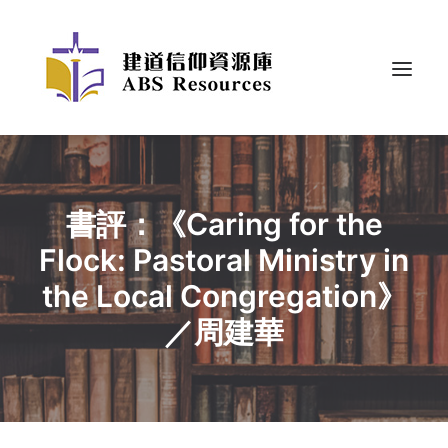
書評：《Caring for the
Flock: Pastoral Ministry in
the Local Congregation》
／周建華