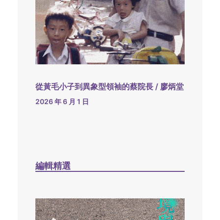
從黃毛小子到異象型領袖的蔡院長 / 廖炳堂
2026 年 6 月 1 日
編輯精選