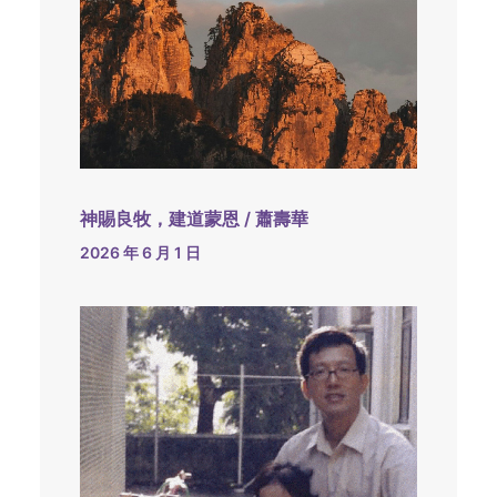
神賜良牧，建道蒙恩 / 蕭壽華
2026 年 6 月 1 日