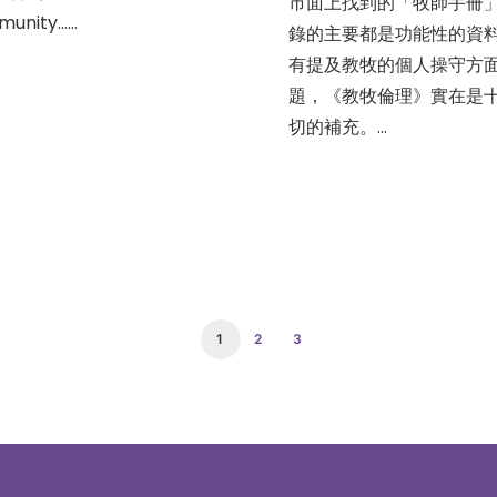
市面上找到的「牧師手冊
unity……
錄的主要都是功能性的資
有提及教牧的個人操守方
題，《教牧倫理》實在是
切的補充。…
1
2
3