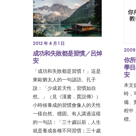
2012 年 4 月 1 日
2009 
成功和失敗都是習慣／呂焯
你所
安
學目
「成功和失敗都是習慣！」這是
安
東歐猶太人的一句諺語。孔子
本文
說：「少成若天性，習慣如自
時，
然。」（見《漢書．賈誼傳》）
備、
小時候養成的習慣會像人的天性
程中
一樣自然、穩固。有人講過這樣
標。
的一句話：「三十歲以前，人生
就是養成各種不同習慣；三十歲