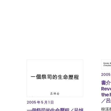
2005 
書介：
Revo
the 
／呂
2005 年 5 月 1 日
柳溪教
一個祭司的生命歷程／呂焯