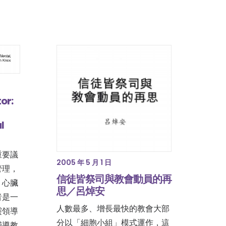
or:
l
重要議
2005 年 5 月 1 日
管理，
信徒皆祭司與教會動員的再
、心臟
思／呂焯安
者是一
人數最多、增長最快的教會大部
靈領導
分以「細胞小組」模式運作，這
輔導教