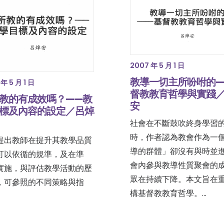
2007 年 5 月 1 日
教導一切主所吩咐的—
年 5 月 1 日
督教教育哲學與實踐
教的有成效嗎？——教
安
標及內容的設定／呂焯
社會在不斷鼓吹終身學習
時，作者認為教會作為一
提出教師在提升其教學品質
導的群體」卻沒有與時並
可以依循的規準，及在準
會內參與教導性質聚會的
實施，與評估教學活動的歷
眾在持續下降。本文旨在
，可參照的不同策略與指
構基督教教育哲學。…