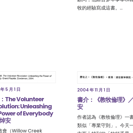
牧的經驗寫成這書。…
年 5 月 1 日
2004 年 11 月 1 日
The Volunteer
書介：《教牧倫理》
lution: Unleashing
安
Power of Everybody
作者認為《教牧倫理》一
焯安
類似「專業守則」。今天
會（Willow Creek