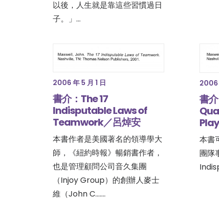
以後，人生就是靠這些習慣過日
子。」…
2006 年 5 月 1 日
2006 
書介：The 17
書介：
Indisputable Laws of
Qual
Teamwork／呂焯安
Pla
本書作者是美國著名的領導學大
本書
師，《紐約時報》暢銷書作者，
團隊事
也是管理顧問公司音久集團
Indi
（Injoy Group）的創辦人麥士
維（John C.……