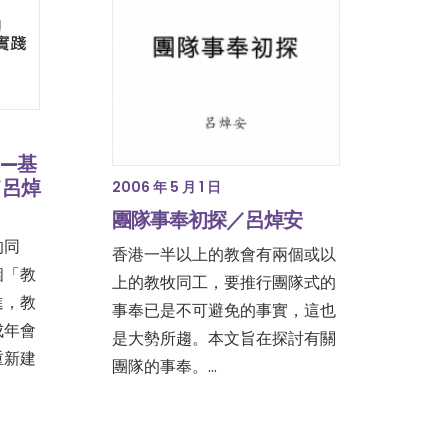
—基
／呂焯
2006 年 5 月 1 日
團隊事奉初探／呂焯安
的同
香港一半以上的教會有兩個或以
個「教
上的教牧同工，要推行團隊式的
進，教
事奉已是不可避免的事實，這也
成年會
是大勢所趨。本文旨在探討有關
重新建
團隊的事奉。…