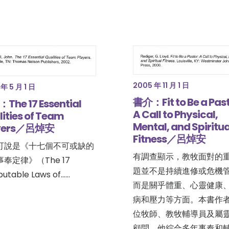
2005 年 11 月 1 日
年 5 月 1 日
書介：Fit to Be a Past
The 17 Essential
A Call to Physical,
ities of Team
Mental, and Spiritua
yers／呂焯安
Fitness／呂焯安
可說是《十七個不可或缺的
有調查顯示，教牧面對的
奉定律》（The 17
題並不是持續進修或危機
sputable Laws of……
而是關乎體重、心靈健康
病和壓力等方面。本書作
位牧師、教牧輔導員及屬
顧問，他綜合多年事奉和