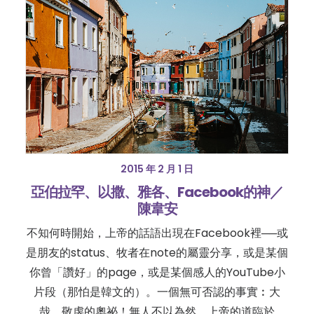
2015 年 2 月 1 日
亞伯拉罕、以撒、雅各、Facebook的神／
陳韋安
不知何時開始，上帝的話語出現在Facebook裡──或
是朋友的status、牧者在note的屬靈分享，或是某個
你曾「讚好」的page，或是某個感人的YouTube小
片段（那怕是韓文的）。一個無可否認的事實︰大
哉，敬虔的奧祕！無人不以為然，上帝的道臨於