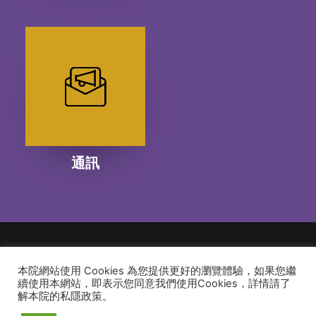
通訊
本院網站使用 Cookies 為您提供更好的瀏覽體驗，如果您繼
© 2026 建道神學院Alliance Bible Seminary. All rights reserved
續使用本網站，即表示您同意我們使用Cookies，詳情請了
解本院的私隱政策。