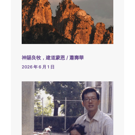
神賜良牧，建道蒙恩 / 蕭壽華
2026 年 6 月 1 日