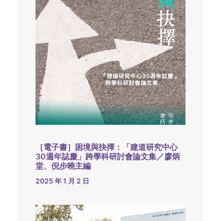
［電子書］困境與抉擇：「建道研究中心
30週年誌慶」跨學科研討會論文集／廖炳
堂、倪步曉主編
2025 年 1 月 2 日