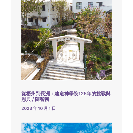
從梧州到長洲：建道神學院125年的挑戰與
恩典 / 陳智衡
2023 年 10 月 1 日