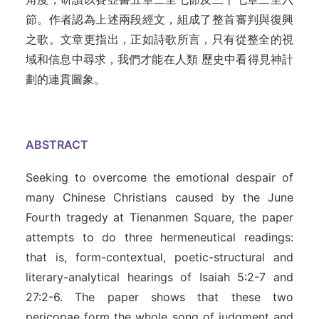
節。作者認為上述兩段經文，組成了整首審判與復興
之歌。文章更指出，正如詩歌所言，只有從整全的視
域和信息中尋求，我們才能在人類 歷史中看得見神計
劃的連貫圖象。
ABSTRACT
Seeking to overcome the emotional despair of
many Chinese Christians caused by the June
Fourth tragedy at Tienanmen Square, the paper
attempts to do three hermeneutical readings:
that is, form-contextual, poetic-structural and
literary-analytical hearings of Isaiah 5:2-7 and
27:2-6. The paper shows that these two
pericopae form the whole song of judgment and