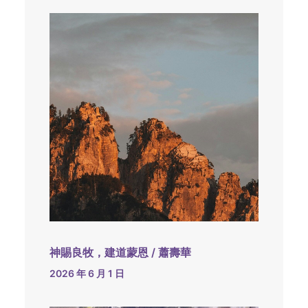
神賜良牧，建道蒙恩 / 蕭壽華
2026 年 6 月 1 日