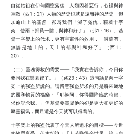
自從始祖在伊甸園墮落後，人類因着惡行，心裡與神
爲敵（西1：21）人類的歷史也就是遠離神的歷史，但
加略山上的基督，卻爲我們「滅了冤仇，藉着十字
架，使兩下歸爲一體，與神和好了」（弗1：16）。基
督十字架上的代求，更有宇宙性的效用，「叫萬有，
無論是地上的，天上的都與神和好了」（西1：
20）。
（二）靈魂得救的需要——「我實在告訴你，今日你
要同我在樂園裡了。」（路23：43）這句話是向十字
架上的强盗所說的。請留意强盗所求的乃是將來屬地
的國和物質的福樂：「耶穌阿，你得國降臨的時候，
求你記念我。」但基督要賞賜他的卻是更大和更好的
屬靈福氣，而且還是今天就可以得着的。
十字架上的强盗代表了今天人所追求的目標——今世
的物質享受。但主卻說：「人若賺得全世界，賠上自