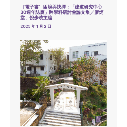
［電子書］困境與抉擇：「建道研究中心
30週年誌慶」跨學科研討會論文集／廖炳
堂、倪步曉主編
2025 年 1 月 2 日