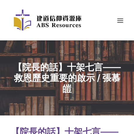
【院長的話】十架七言——
救恩歷史重要的啟示 / 張慕
皚
【院長的話】十架七言——