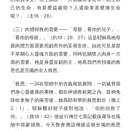
己的生命，有甚麼益處呢？人還能拿甚麼換生命
呢？」（太16：26）
（三）肉體得救的需要——「母親，看你的兒子」，
「看你的母親」。（約19：26、27）這是耶穌爲祂母
親肉體方面需要照顧而作的妥善安排。由此可見基督
不單關心人靈魂方面的需要，同時也關懷人肉身一方
面的需要。祂是身靈並顧的主，祂爲我們所預備的救
恩也是完備的全人救恩。
「救恩」一詞在聖經中的含義相當廣闊，一切威脅我
們身心靈健康的事物，都在神拯救範圍之內。當神免
除哈拿無子的痛苦後，她爲耶和華的救恩歡欣（撒上
2：1）。耶穌醫好瞎子後對他說：「你的信救了
你。」（路18：42）使徒行傳廿七章記載保羅等在風
險中得蒙拯救。今天敎會應該傳揚這個全備的救恩