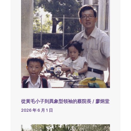
從黃毛小子到異象型領袖的蔡院長 / 廖炳堂
2026 年 6 月 1 日