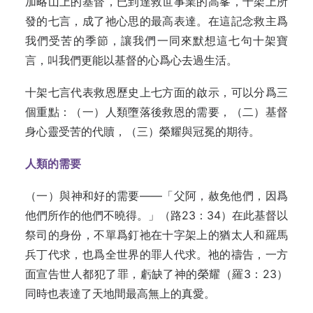
加略山上的基督，已到達救世事業的高峯，十架上所
發的七言，成了祂心思的最高表達。在這記念救主爲
我們受苦的季節，讓我們一同來默想這七句十架寶
言，叫我們更能以基督的心爲心去過生活。
十架七言代表救恩歷史上七方面的啟示，可以分爲三
個重點：（一）人類墮落後救恩的需要，（二）基督
身心靈受苦的代贖，（三）榮耀與冠冕的期待。
人類的需要
（一）與神和好的需要——「父阿，赦免他們，因爲
他們所作的他們不曉得。」（路23：34）在此基督以
祭司的身份，不單爲釘祂在十字架上的猶太人和羅馬
兵丁代求，也爲全世界的罪人代求。祂的禱告，一方
面宣告世人都犯了罪，虧缺了神的榮耀（羅3：23）
同時也表達了天地間最高無上的真愛。