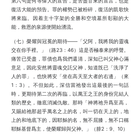
第六句是何等偉大的宣告，是苦盡甘來的宣言，也是
復活大能的預告。罪的權勢已被粉碎，復活的凱歌快
將來臨。因着主十字架的全勝和空墳墓所彰顯的大
能，救恩的泉源便開始湧流。
（七）榮耀與冠冕的期待——「父阿，我將我的靈魂
交在你手裡。」（路23：46）這是否極泰來的呼聲。
痛苦已受盡，罪債也爲我們還清，深知已叫父神心滿
意足，因此安然將靈魂交託父神，知道旣已「洗淨了
人的罪」，也快將安「坐在高天至大者的右邊」（來
1：3）。不但如此，深信當祂發出這最後的一句話
時，更期待第二次的再臨，以萬王之王的身份完結人
類的歷史，徹底消滅仇敵。那時「神將祂升爲至高，
又賜給祂那超乎萬名之上的名，叫一切在天上的，地
上的和地底下的，因耶穌的名，無不屈膝，無不口稱
耶穌基督爲主，使榮耀歸與父神。」（腓2：9、10）