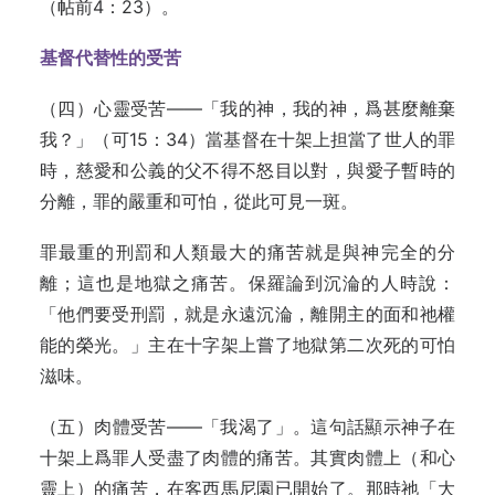
（帖前4：23）。
基督代替性的受苦
（四）心靈受苦——「我的神，我的神，爲甚麼離棄
我？」（可15：34）當基督在十架上担當了世人的罪
時，慈愛和公義的父不得不怒目以對，與愛子暫時的
分離，罪的嚴重和可怕，從此可見一斑。
罪最重的刑罰和人類最大的痛苦就是與神完全的分
離；這也是地獄之痛苦。保羅論到沉淪的人時說：
「他們要受刑罰，就是永遠沉淪，離開主的面和祂權
能的榮光。」主在十字架上嘗了地獄第二次死的可怕
滋味。
（五）肉體受苦——「我渴了」。這句話顯示神子在
十架上爲罪人受盡了肉體的痛苦。其實肉體上（和心
靈上）的痛苦，在客西馬尼園已開始了。那時祂「大