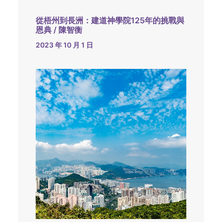
從梧州到長洲：建道神學院125年的挑戰與
恩典 / 陳智衡
2023 年 10 月 1 日