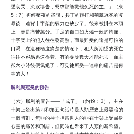
聲哀哭，流淚禱告，懇求那能救他免死的主。」（來
5：7）再經整夜的審問，兵丁的鞭打和荊棘冠冕的凌
辱後，連背十字架的氣力也缺少了。後來被掛在木頭
上，更是痛苦萬分。手足的傷口如火燒一般的灼痛，
十字架上的犯人往往發高熱，而最難受的還是可怕的
口渴，在這種極度痛楚的情況下，犯人所期望的死亡
往往不容易迅速得着。有的要等數天才能死去，而主
卻六小時後便氣絕了，可見祂所受一連串的痛苦是何
等的大！
勝利與冠冕的預告
（六）勝利的宣告——「成了」（約19：3）。主在
十架上發出第四和第五句話時是人類歷史上最黑暗的
一個時刻，無罪的神子担當世人的罪在十架上受盡身
心靈的痛苦和刑罰，但同時也帶來了人類的新希望。