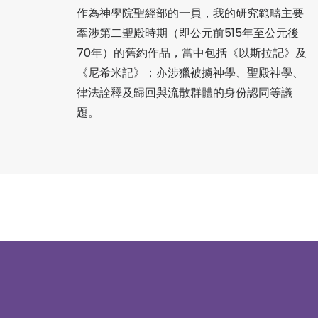
作為神學院聖經部的一員，我的研究範疇主要
牽涉第二聖殿時期（即公元前515年至公元後
70年）的舊約作品，當中包括《以斯拉記》及
《尼希米記》；亦涉獵被擄神學、聖殿神學、
律法詮釋及歸回與流散群體的身份認同等議
題。