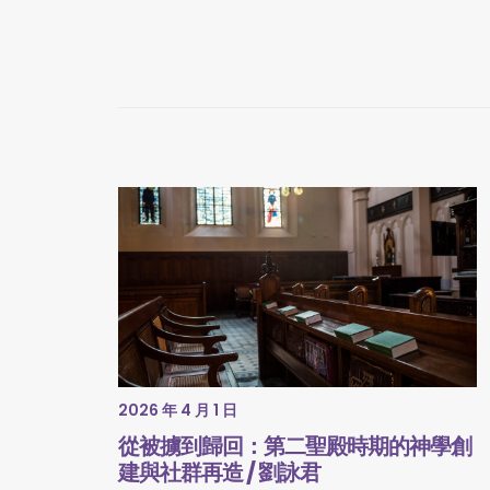
2026 年 4 月 1 日
從被擄到歸回：第二聖殿時期的神學創
建與社群再造 / 劉詠君