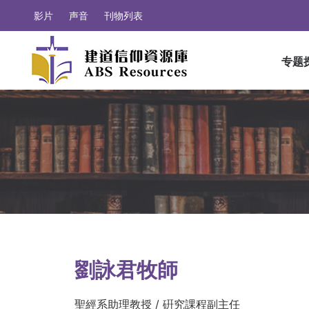
影片
声音
刊物列表
专题
劉詠君牧師
聖經系助理教授 / 硏究課程副主任