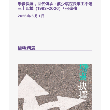
學像保羅，世代傳承：蔡少琪院長事主不倦
三十四載（1993–2026）/ 何偉強
2026 年 6 月 1 日
編輯精選