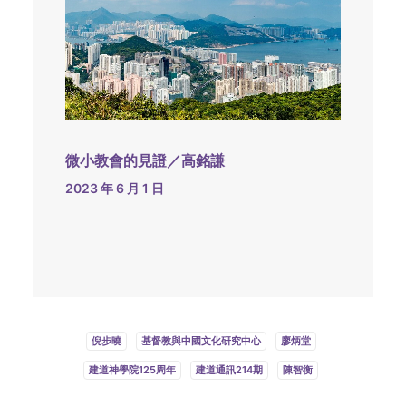
微小教會的見證／高銘謙
2023 年 6 月 1 日
倪步曉
基督教與中國文化研究中心
廖炳堂
建道神學院125周年
建道通訊214期
陳智衡