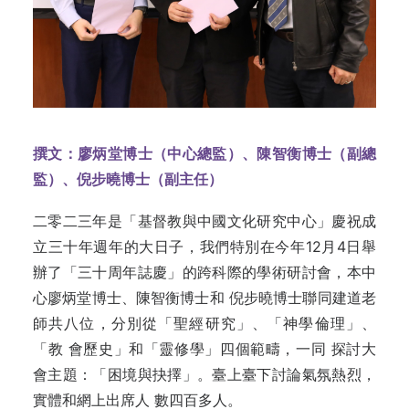
撰文：廖炳堂博士（中心總監）、陳智衡博士（副總
監）、倪步曉博士（副主任）
二零二三年是「基督教與中國文化研究中心」慶祝成
立三十年週年的大日子，我們特別在今年12月4日舉
辦了「三十周年誌慶」的跨科際的學術研討會，本中
心廖炳堂博士、陳智衡博士和 倪步曉博士聯同建道老
師共八位，分別從「聖經研究」、「神學倫理」、
「教 會歷史」和「靈修學」四個範疇，一同 探討大
會主題：「困境與抉擇」。臺上臺下討論氣氛熱烈，
實體和網上出席人 數四百多人。