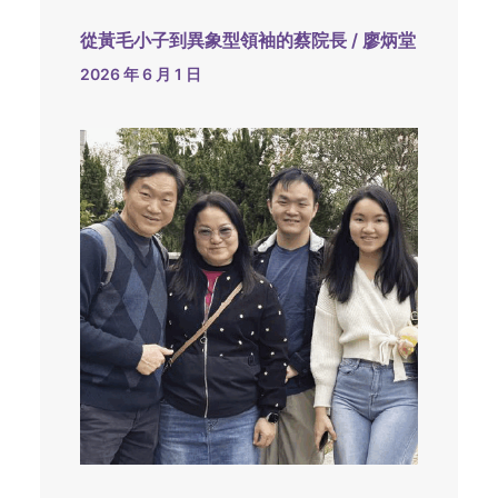
從黃毛小子到異象型領袖的蔡院長 / 廖炳堂
2026 年 6 月 1 日