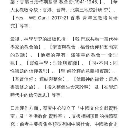
架：香港日治時期基督 教會史(1941-1945)】、【華
人女教牧今貌：香港、台灣、北美三地統計研 究】、
【Yes，WE Can ! 2017-21 香港 青年宣教培育研
究】等等。
最後，神學研究的出版包括：【戰 鬥或共融一當代神
學家的教會論】、【聖靈與教會：福音信仰和五旬宗
的對話】、【他者的存有：潘霍華的教會一 倫理
觀】、【靈修神學：理論與實踐】、【同•不同：同
性議題的信仰省思】、【聖 經詮釋的意義和實踐】、
【基督信仰： 連結與整合】、【信服神的福音：羅馬
書靈修之旅】、【投入整個生命來詮釋】 及【在變幻
時代中的信仰反思】等等。
日常運作方面，研究中心設立了「中國文化文獻資料
室」及「香港教會 資料室」，支援相關項目的持續研
究：前者主要搜集各類型有關中國社會、中國教會史