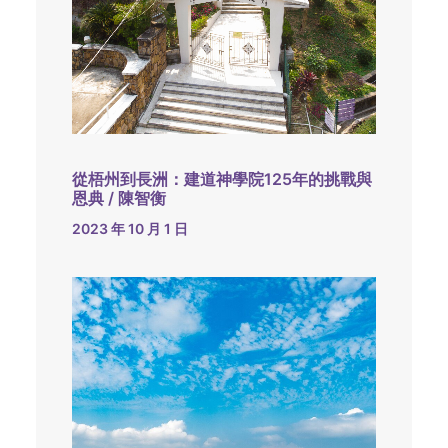
從梧州到長洲：建道神學院125年的挑戰與
恩典 / 陳智衡
2023 年 10 月 1 日