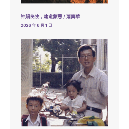
神賜良牧，建道蒙恩 / 蕭壽華
2026 年 6 月 1 日