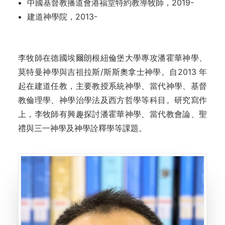
中國基督教播道會港福堂特約教導牧師，2019-
建道神學院，2013-
李牧師在德國埃爾朗根紐倫堡大學專攻潘霍華神學、
莫特曼神學與吉祖拉斯/斯斯奧拿士神學。自2013 年
起在建道任教，主要教授系統神學、當代神學、基督
教倫理學、神學治學法及西方哲學等科目。研究寫作
上，李牧師有興趣探討潘霍華神學、當代教會論、聖
禮與三一神學及神學詮釋學等課題。