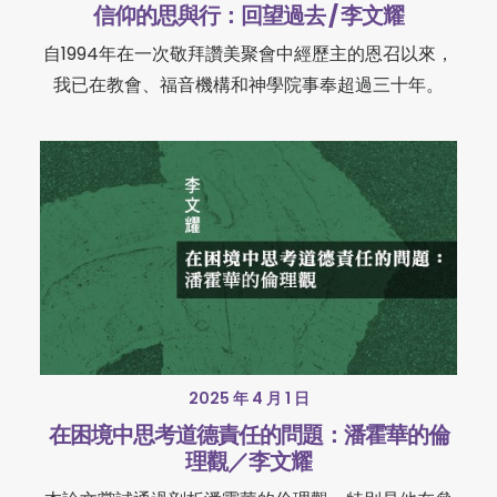
信仰的思與行：回望過去 / 李文耀
自1994年在一次敬拜讚美聚會中經歷主的恩召以來，
我已在教會、福音機構和神學院事奉超過三十年。
2025 年 4 月 1 日
在困境中思考道德責任的問題：潘霍華的倫
理觀／李文耀