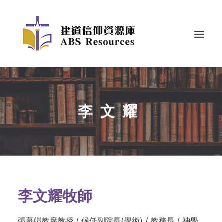
李文耀
李文耀牧師
張慕皚教席教授 / 候任副院長(學術) / 教務長 / 神學