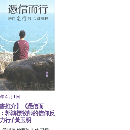
年 4 月 1 日
書推介】《憑信而
：郭鴻標牧師的信仰反
力行 / 黃玉明