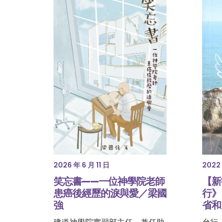
2022 
2026 年 6 月 11 日
【新
笑忘書——一位神學院老師
行》
患癌後經歷的淚與愛／梁國
省和
強