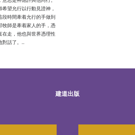
，意思是神應許與他同行。
師希望允行以行動見證神，
這段時間牽着允行的手做到
郭牧師是牽着家人的手，憑
直在走，他也與世界憑理性
地對話了。…
建道出版