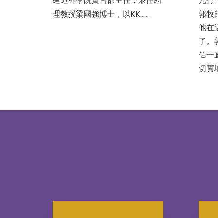
允行
建道神學院實習部主任，兼任助
郭牧
理教授梁國強博士，以KK……
他在
了。
信一
切實