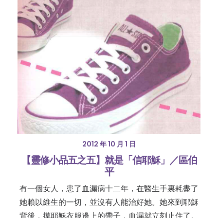
2012 年 10 月 1 日
【靈修小品五之五】就是「信耶穌」／區伯
平
有一個女人，患了血漏病十二年，在醫生手裏耗盡了
她賴以維生的一切，並沒有人能治好她。她來到耶穌
背後，摸耶穌衣服邊上的帶子，血漏就立刻止住了。