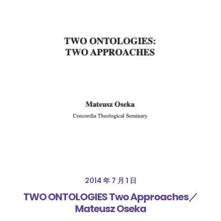
2014 年 7 月 1 日
TWO ONTOLOGIES Two Approaches／
Mateusz Oseka