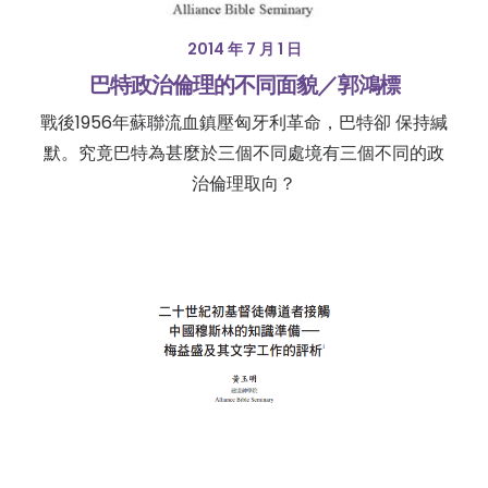
2014 年 7 月 1 日
巴特政治倫理的不同面貌／郭鴻標
戰後1956年蘇聯流血鎮壓匈牙利革命，巴特卻 保持緘
默。究竟巴特為甚麼於三個不同處境有三個不同的政
治倫理取向？