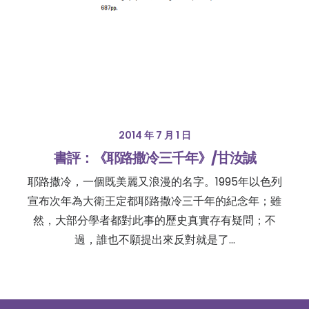
2014 年 7 月 1 日
書評：《耶路撒冷三千年》/甘汝誠
耶路撒冷，一個既美麗又浪漫的名字。1995年以色列
宣布次年為大衛王定都耶路撒冷三千年的紀念年；雖
然，大部分學者都對此事的歷史真實存有疑問；不
過，誰也不願提出來反對就是了…