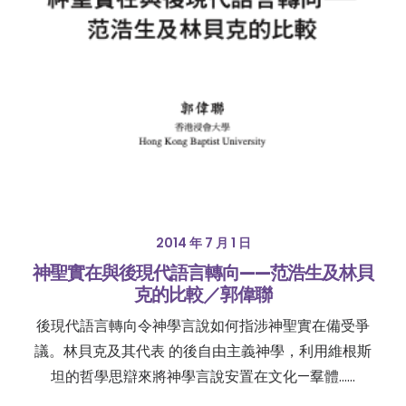
2014 年 7 月 1 日
神聖實在與後現代語言轉向——范浩生及林貝
克的比較／郭偉聯
後現代語言轉向令神學言說如何指涉神聖實在備受爭
議。林貝克及其代表 的後自由主義神學，利用維根斯
坦的哲學思辯來將神學言說安置在文化—羣體……