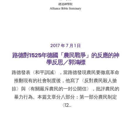
2017 年 7 月 1 日
路德對1525年德國「農民戰爭」的反應的神
學反思／郭鴻標
路德發表〈和平訓誡〉，當路德發現農民要徹底革命
推翻現有的社會制度後，他寫了〈反對農民殺人搶
掠〉與〈有關嚴斥農民的一封公開信〉，批評農民的
暴力行為。本篇文章分八部分：第一部分農民制定
〈12…