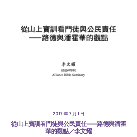
2017 年 7 月 1 日
從山上寶訓看門徒與公民責任——路德與潘霍
華的觀點／李文耀