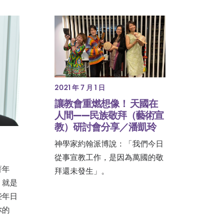
2021 年 7 月 1 日
讓教會重燃想像！ 天國在
人間——民族敬拜（藝術宣
教）研討會分享／潘凱玲
神學家約翰派博說：「我們今日
從事宣教工作，是因為萬國的敬
著年
拜還未發生」。
，就是
些年日
你的