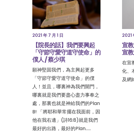
2021 年 7 月 1 日
2021 
【院長的話】我們要興起
宣教
「守節守愛守道守使命」的
宣教
僕人 / 蔡少琪
在宣
願神堅固我們，為主興起更多
化、
「守節守愛守道守使命」的僕
及網
人！並且，哪裏神為我們開門，
哪裏就是我們要盡心盡力事奉之
處，那裏也就是神給我們的Plan
B! 「將耶和華常擺在我面前，因
他在我右邊」(詩16:8)就是我們
最好的出路，最好的Plan……