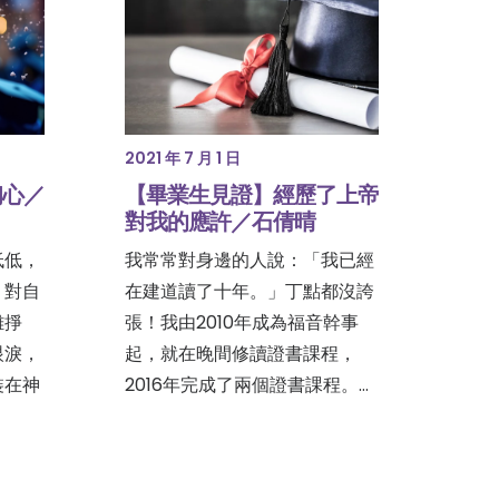
2021 年 7 月 1 日
初心／
【畢業生見證】經歷了上帝
對我的應許／石倩晴
低低，
我常常對身邊的人說：「我已經
、對自
在建道讀了十年。」丁點都沒誇
難掙
張！我由2010年成為福音幹事
眼淚，
起，就在晚間修讀證書課程，
裝在神
2016年完成了兩個證書課程。…