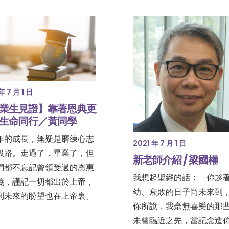
年 7 月 1 日
業生見證】靠著恩典更
生命同行／黃同學
年的成長，無疑是磨練心志
2021 年 7 月 1 日
段路。走過了，畢業了，但
新老師介紹 / 梁國權
們都不忘記曾領受過的恩惠
我想起聖經的話：「你趁
義，謹記一切都出於上帝，
幼、衰敗的日子尚未來到
到未來的盼望也在上帝裏。
你所說，我毫無喜樂的那
未曾臨近之先，當記念造